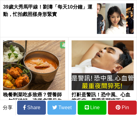
39歲大秀馬甲線！劉濤「每天10分鐘」運
動，忙拍戲照樣身形緊實
晚餐剩菜吃多致癌？營養師
打鼾是警訊！恐中風、心血
一句話破解：這樣處理保住
管疾病。嚴重夜間猝死！
營養兼甩肉
分享
Share
Tweet
Line
Pin
性福靠食補：補腎健脾，抵抗力、性能力
同時升級，回歸軟Q好腰力 | 每日健康Hea
lth