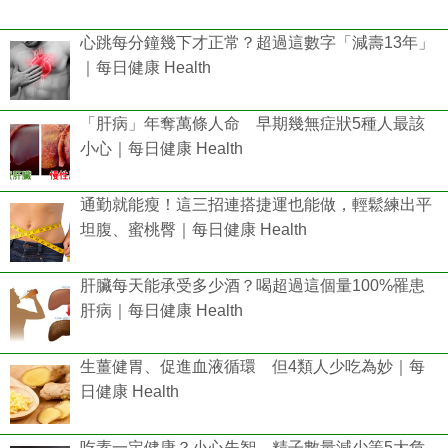
心跳每分鐘幾下才正常？超過這數字「減壽13年」
｜每日健康 Health
「肝病」年奪萬條人命 早期幾無症狀5種人最該
小心｜每日健康 Health
通勤就能瘦！這三招連搭捷運也能做，輕鬆練出平
坦腹、蜜桃臀｜每日健康 Health
肝臟每天能承受多少酒？喝超過這個量100%罹患
肝病｜每日健康 Health
生薑健胃、促進血液循環 但4類人少吃為妙｜每
日健康 Health
吃素一定健康？小心失智、精子數量減少等5大危