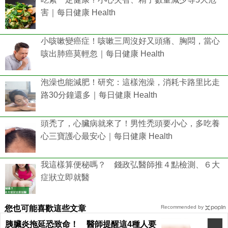
害｜每日健康 Health
小咳嗽變癌症！咳嗽三周沒好又頭痛、胸悶，當心
咳出肺癌莫輕忽｜每日健康 Health
泡澡也能減肥！研究：這樣泡澡，消耗卡路里比走
路30分鐘還多｜每日健康 Health
頭禿了，心臟病就來了！男性禿頭要小心，多吃養
心三寶護心最安心｜每日健康 Health
我這樣算便秘嗎？ 錢政弘醫師推４點檢測、６大
症狀立即就醫
您也可能喜歡這些文章
Recommended by
胰臟炎拖延恐致命！ 醫師提醒這4種人要