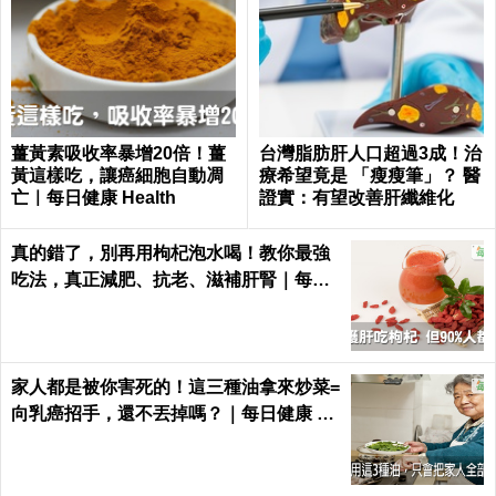
薑黃素吸收率暴增20倍！薑
台灣脂肪肝人口超過3成！治
黃這樣吃，讓癌細胞自動凋
療希望竟是 「瘦瘦筆」？ 醫
亡｜每日健康 Health
證實：有望改善肝纖維化
真的錯了，別再用枸杞泡水喝！教你最強
吃法，真正減肥、抗老、滋補肝腎｜每日
健康Health
家人都是被你害死的！這三種油拿來炒菜=
向乳癌招手，還不丟掉嗎？｜每日健康 He
alth