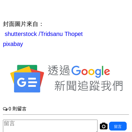
封面圖片來自：
shutterstock
/
Tridsanu Thopet
pixabay