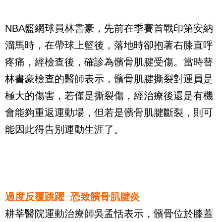
NBA籃網球員林書豪，先前在季賽首戰印第安納
溜馬時，在帶球上籃後，落地時卻抱著右膝直呼
疼痛，經檢查後，確診為髕骨肌腱受傷。當時替
林書豪檢查的醫師表示，髕骨肌腱撕裂對運員是
極大的傷害，若僅是撕裂傷，經治療後還是有機
會能夠重返運動場，但若是髕骨肌腱斷裂，則可
能因此得告別運動生涯了。
過度反覆跳躍 恐致髕骨肌腱炎
耕莘醫院運動治療師吳孟恬表示，髕骨位於膝蓋