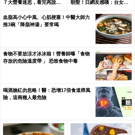
７大營養迷思，看完再說你
朝聖！日網友感嘆：台女很
懂健康｜每日健康 Health
幸福，根本產婦天堂
血脂高小心中風、心肌梗塞！中醫大師力
推3碗「降脂神湯」要常喝
食物不要放涼才冰冰箱！營養師曝「食物
存放的危險溫度帶 」 恐致食物中毒
喝酒臉紅勿忽略！醫：恐增17倍食道癌風
險，這兩種人最危險