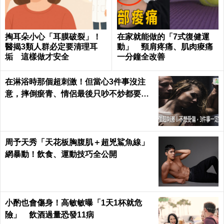
掏耳朵小心「耳膜破裂」！
在家就能做的「7式復健運
醫揭3類人群必定要清理耳
動」 頸肩疼痛、肌肉痠痛
垢 這樣做才安全
一分鐘全改善
在淋浴時那個超刺激！但當心3件事沒注
意，摔倒瘀青、情侶最後只吵不炒都要怪
自己｜每日健康 Health
周予天秀「天花板胸腹肌＋超兇鯊魚線」
網暴動！飲食、運動技巧全公開
小酌也會傷身！高敏敏曝「1天1杯就危
險」 飲酒過量恐發11病