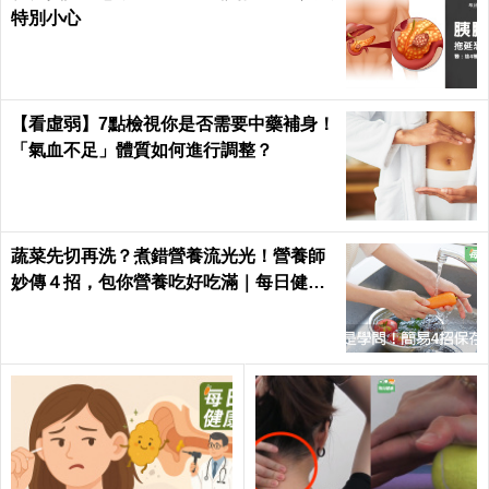
特別小心
【看虛弱】7點檢視你是否需要中藥補身！
「氣血不足」體質如何進行調整？
蔬菜先切再洗？煮錯營養流光光！營養師
妙傳４招，包你營養吃好吃滿｜每日健康
Health