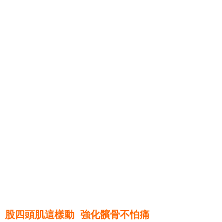
股四頭肌這樣動 強化髕骨不怕痛