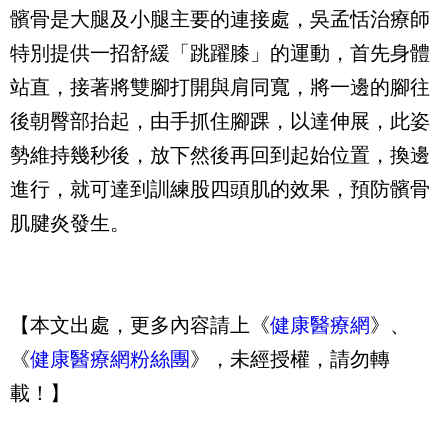
髕骨是大腿及小腿主要的連接處，吳孟恬治療師
特別提供一招舒緩「跳躍膝」的運動，首先身體
站直，接著將雙腳打開與肩同寬，將一邊的腳往
後朝臀部抬起，由手抓住腳踝，以達伸展，此姿
勢維持幾秒後，放下然後再回到起始位置，換邊
進行，就可達到訓練股四頭肌的效果，預防髕骨
肌腱炎發生。
【本文出處，更多內容請上《
健康醫療網
》、
《
健康醫療網粉絲團
》，未經授權，請勿轉
載！】