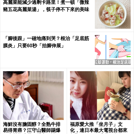
高麗菜能減少過剩卡路里！煮一頓「微辣
豬五花高麗菜湯」，筷子停不下來的美味
「腳後跟」一碰地痛到哭？根治「足底筋
膜炎」只要60秒「抬腳伸展」
海鮮沒有膽固醇？全熟牛排
福原愛大推「坐月子」文
易得胃癌？江守山醫師踢爆
化，連日本最大電視台都來