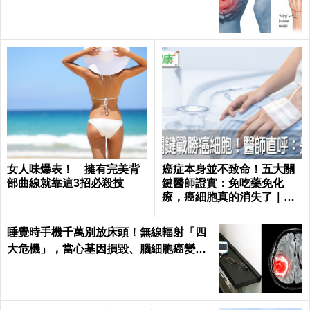
｜每日健康 Health
女人味爆表！ 擁有完美背
癌症本身並不致命！五大關
部曲線就靠這3招必殺技
鍵醫師證實：免吃藥免化
療，癌細胞真的消失了｜每
日健康 Health
睡覺時手機千萬別放床頭！無線輻射「四
大危機」，當心基因損毀、腦細胞癌變！
｜每日健康Health