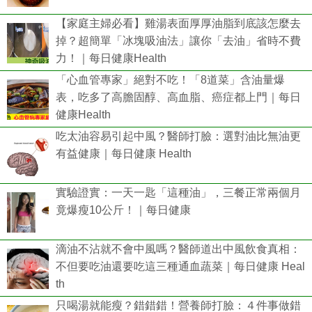
【家庭主婦必看】雞湯表面厚厚油脂到底該怎麼去
掉？超簡單「冰塊吸油法」讓你「去油」省時不費
力！｜每日健康Health
「心血管專家」絕對不吃！「8道菜」含油量爆
表，吃多了高膽固醇、高血脂、癌症都上門｜每日
健康Health
吃太油容易引起中風？醫師打臉：選對油比無油更
有益健康｜每日健康 Health
實驗證實：一天一匙「這種油」，三餐正常兩個月
竟爆瘦10公斤！｜每日健康
滴油不沾就不會中風嗎？醫師道出中風飲食真相：
不但要吃油還要吃這三種通血蔬菜｜每日健康 Heal
th
只喝湯就能瘦？錯錯錯！營養師打臉：４件事做錯