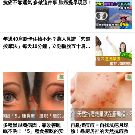
抗癌不靠運氣 多做這件事 肺癌提早現形！
年過40肩膀卡住抬不起？萬人見證「穴道
按摩法」每天10分鐘，立刻擺脫五十肩｜
每日健康Health
多種黑眼圈病因，靠改善睡
再亂擠痘痘＝自找坑疤月球
眠不夠！「5」種食療吃的安
臉！靠廚房裡的天然抗痘救