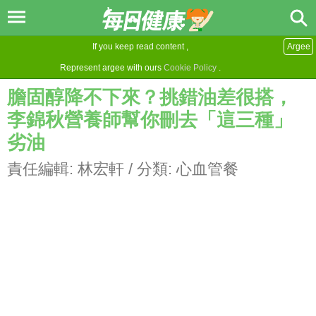
If you keep read content ,
Argee
Represent argee with ours
Cookie Policy
.
膽固醇降不下來？挑錯油差很搭，
李錦秋營養師幫你刪去「這三種」
劣油
責任編輯:
林宏軒
/ 分類:
心血管餐