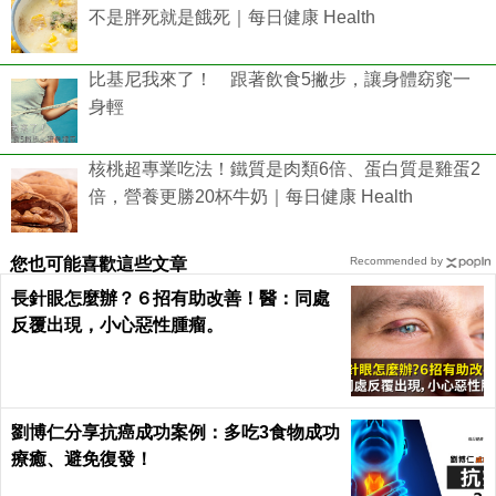
不是胖死就是餓死｜每日健康 Health
比基尼我來了！ 跟著飲食5撇步，讓身體窈窕一
身輕
核桃超專業吃法！鐵質是肉類6倍、蛋白質是雞蛋2
倍，營養更勝20杯牛奶｜每日健康 Health
您也可能喜歡這些文章
Recommended by
長針眼怎麼辦？６招有助改善！醫：同處
反覆出現，小心惡性腫瘤。
劉博仁分享抗癌成功案例：多吃3食物成功
療癒、避免復發！