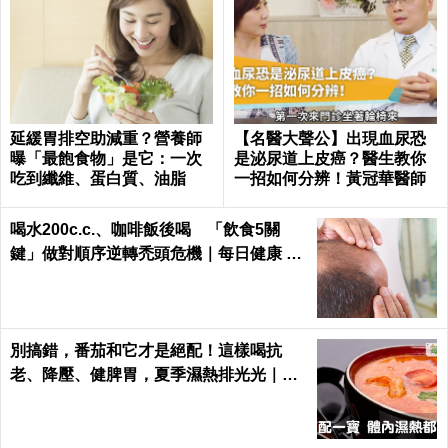
延緩胃排空助減重？營養師
【名醫大聲公】出現血尿恐
曝「最飽食物」是它：一次
是泌尿道上皮癌？醫生教你
吃到纖維、蛋白質、油脂
一招如何分辨！黃冠華醫師
喝水200c.c.、咖啡飯後喝 「飲食5關
鍵」做對順序逆轉禿頭危機｜每日健康 He
alth
別搞錯，番茄和它才是絕配！這樣喝抗
老、降壓、健脾胃，夏季濕熱排光光｜每
日健康 Health