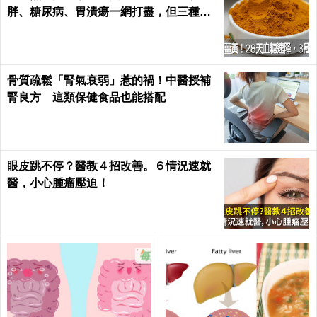
胖、糖尿病、胃潰瘍一網打盡，但三種人
千萬別吃｜每日健康 Health
骨質疏鬆「腎氣衰弱」惹的禍！中醫授補
腎良方 這類保健食品也能搭配
眼皮跳不停？醫教４招改善。６情況速就
醫，小心腫瘤壓迫！