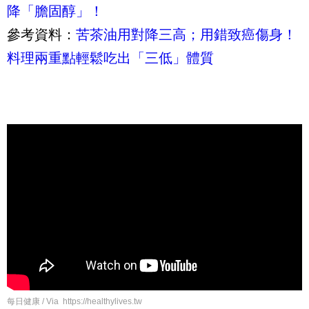
降「膽固醇」！
參考資料：
苦茶油用對降三高；用錯致癌傷身！
料理兩重點輕鬆吃出「三低」體質
每日健康 / Via https://healthylives.tw