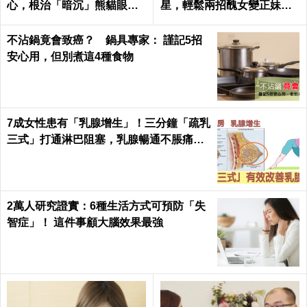
心，根治「暗沉」熊貓眼｜
星，輕鬆兩招醜女變正妹｜
每日健康 Health
每日健康 Health
不沾鍋竟會致癌？ 鍋具專家： 謹記5招
安心用，但別煮這4種食物
7成女性患有「乳腺增生」！三分鐘「疏乳
三式」打通淋巴阻塞，乳腺暢通不脹痛｜
每日健康Health
2萬人研究證實：6種生活方式可預防「失
智症」！ 這件事顧大腦效果最強