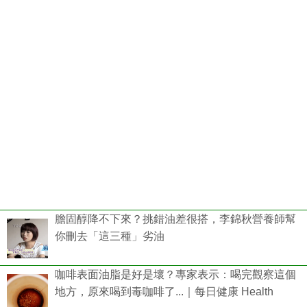
膽固醇降不下來？挑錯油差很搭，李錦秋營養師幫
你刪去「這三種」劣油
咖啡表面油脂是好是壞？專家表示：喝完觀察這個
地方，原來喝到毒咖啡了...｜每日健康 Health