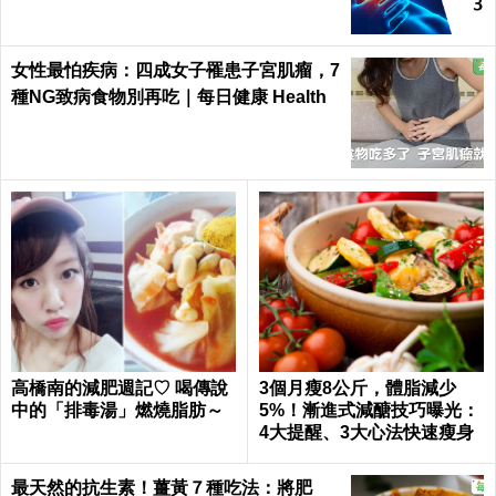
女性最怕疾病：四成女子罹患子宮肌瘤，7
種NG致病食物別再吃｜每日健康 Health
高橋南的減肥週記♡ 喝傳說
3個月瘦8公斤，體脂減少
中的「排毒湯」燃燒脂肪～
5%！漸進式減醣技巧曝光：
4大提醒、3大心法快速瘦身
最天然的抗生素！薑黃７種吃法：將肥