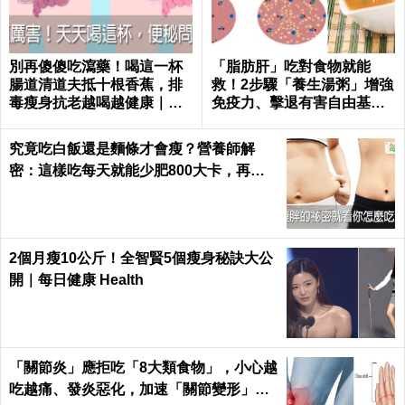
別再傻傻吃瀉藥！喝這一杯
「脂肪肝」吃對食物就能
腸道清道夫抵十根香蕉，排
救！2步驟「養生湯粥」增強
毒瘦身抗老越喝越健康｜每
免疫力、擊退有害自由基｜
日健康 Health
每日健康 Health
究竟吃白飯還是麵條才會瘦？營養師解
密：這樣吃每天就能少肥800大卡，再也
不落入復胖陷阱｜每日健康 Health
2個月瘦10公斤！全智賢5個瘦身秘訣大公
開｜每日健康 Health
「關節炎」應拒吃「8大類食物」，小心越
吃越痛、發炎惡化，加速「關節變形」！