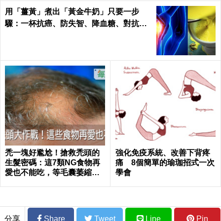
用「薑黃」煮出「黃金牛奶」只要一步
驟：一杯抗癌、防失智、降血糖、對抗關
節炎，全家大小都要喝！
禿一塊好尷尬！搶救禿頭的
強化免疫系統、改善下背疼
生髮密碼：這7類NG食物再
痛 8個簡單的瑜珈招式一次
愛也不能吃，等毛囊萎縮就
學會
來不及了｜每日健康 Health
分享
Share
Tweet
Line
Pin