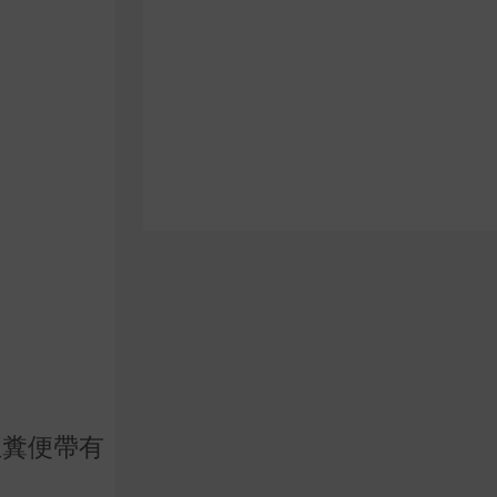
生糞便帶有