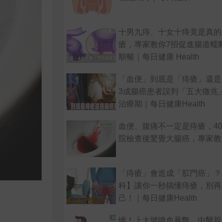
十男九痔、十女十痔竟是真的
瘡，專家教你7招促進腸道蠕
順暢｜每日健康 Health
「血便」到底是「痔瘡」還是
3成腸癌患者誤判「五大徵兆
治療期｜每日健康Health
血便、腹痛不一定是痔瘡，4
院檢查後驚覺大腸癌，專家教
「痔瘡」會造成「肛門癌」？
科】讓你一秒搞懂痔瘡，別再
己！｜每日健康Health
慘！上大號噴血暴斃，中醫親