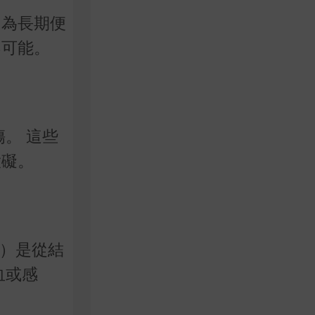
因為長期便
不可能。
傷。
這些
大礙。
）是從結
血或感