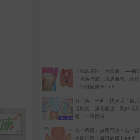
上班族最怕「長痔瘡」──醫
「防痔措施」疏通血管、便便
｜每日健康 Health
有「痔」一同：快來喝「西瓜
強助便、淨化腸道，既好喝又
瘡，一舉兩得！
長「痔瘡」無藥可救？名中醫
物能消痔｜每日健康 Health