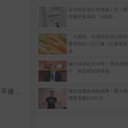
全球癌症發生率持續上升！醫
癌機率更高的「4原因」
「大腸癌」位居癌症排行榜第
選擇你的一日三餐？紅蘿蔔竟
蔘」
楊烈成功抗癌18年！曾血便爆
斤 靠這招強身保健
，不過，
陳致遠曝血崩急就醫！憂大腸
體重直飆110公斤