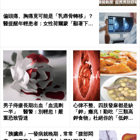
偏頭痛、胸痛竟可能是「乳癌骨轉移」？
醫提醒年輕患者：女性荷爾蒙「顯著下
降」最危險
男子痔瘡長期出血「血流剩
心律不整、四肢發麻都是缺
一半」 醫警：別輕忽！嚴
「鉀」癥兆！勤吃「三類高
重恐致昏迷
鉀食物」杜絕你的「低鉀」
危機｜每日健康Health
「胰臟癌」一發病就晚期，常常「腹部悶