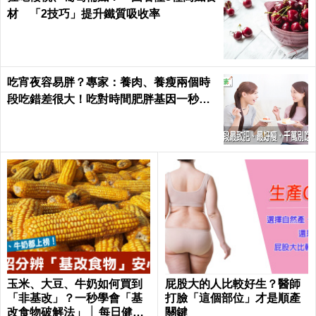
材 「2技巧」提升鐵質吸收率
吃宵夜容易胖？專家：養肉、養瘦兩個時
段吃錯差很大！吃對時間肥胖基因一秒關
閉｜每日健康 Health
玉米、大豆、牛奶如何買到
屁股大的人比較好生？醫師
「非基改」？一秒學會「基
打臉「這個部位」才是順產
改食物破解法」 │ 每日健康
關鍵