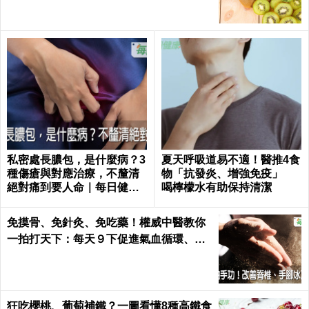
私密處長膿包，是什麼病？3
夏天呼吸道易不適！醫推4食
種傷瘡與對應治療，不釐清
物「抗發炎、增強免疫」
絕對痛到要人命｜每日健康
喝檸檬水有助保持清潔
Health
免摸骨、免針灸、免吃藥！權威中醫教你
一拍打天下：每天９下促進氣血循環、活
絡筋骨｜每日健康 Health
狂吃櫻桃、葡萄補鐵？一圖看懂8種高鐵食