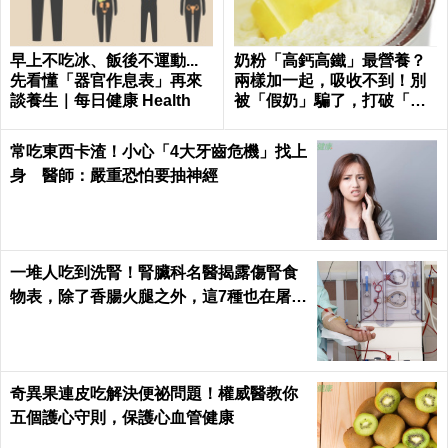
早上不吃冰、飯後不運動...
奶粉「高鈣高鐵」最營養？
先看懂「器官作息表」再來
兩樣加一起，吸收不到！別
談養生｜每日健康 Health
被「假奶」騙了，打破「營
養添加」迷思！
常吃東西卡渣！小心「4大牙齒危機」找上
身 醫師：嚴重恐怕要抽神經
一堆人吃到洗腎！腎臟科名醫揭露傷腎食
物表，除了香腸火腿之外，這7種也在屠殺
腎臟健康｜每日健康 Health
奇異果連皮吃解決便祕問題！權威醫教你
五個護心守則，保護心血管健康