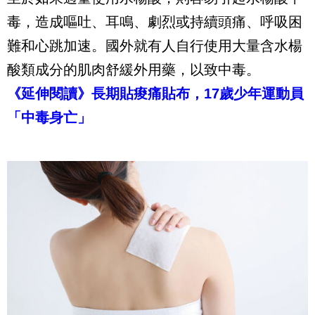
毒，造成嘔吐、耳鳴、劇烈或持續頭痛、呼吸困
難和心跳加速。國外就有人自行使用大量含水楊
酸類成分的肌肉舒緩外用藥，以致中毒。
《延伸閱讀》長期貼痠痛貼布，17歲少年運動員
「中毒身亡」