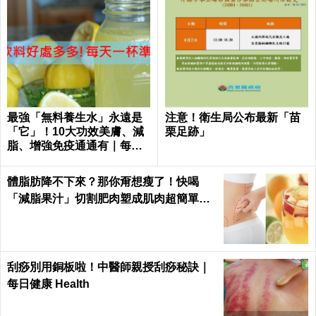
最強「無料養生水」永遠是
注意！衛生局公布最新「苗
「它」！10大功效美膚、減
栗足跡」
脂、增強免疫通通有｜每日
健康
體脂肪降不下來？那你甭想瘦了！快喝
「減脂果汁」切割肥肉塑成肌肉超簡單｜
每日健康 Health
刮痧別用銅板啦！中醫師親授刮痧秘訣｜
每日健康 Health