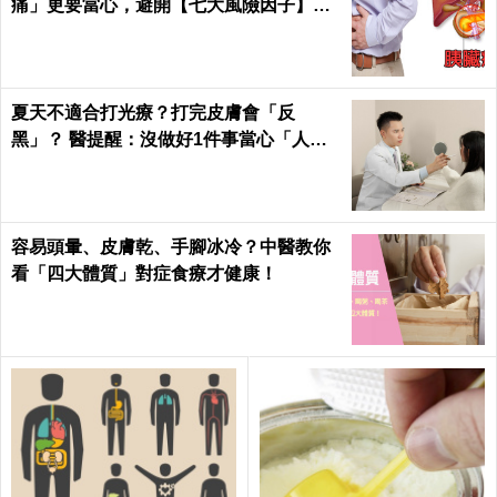
痛」更要當心，避開【七大風險因子】守
護胰臟健康 ｜每日健康Health
夏天不適合打光療？打完皮膚會「反
黑」？ 醫提醒：沒做好1件事當心「人財
兩失」
容易頭暈、皮膚乾、手腳冰冷？中醫教你
看「四大體質」對症食療才健康！