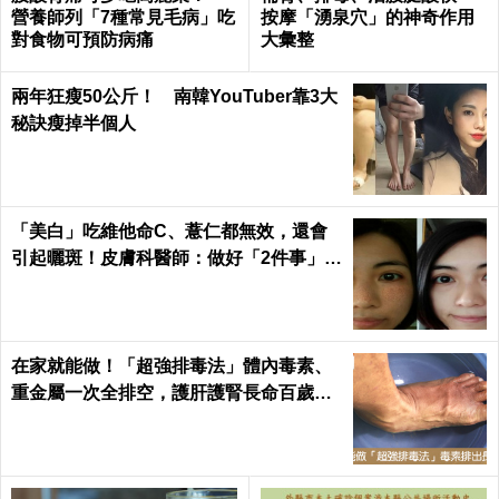
營養師列「7種常見毛病」吃
按摩「湧泉穴」的神奇作用
對食物可預防病痛
大彙整
兩年狂瘦50公斤！ 南韓YouTuber靠3大
秘訣瘦掉半個人
「美白」吃維他命C、薏仁都無效，還會
引起曬斑！皮膚科醫師：做好「2件事」最
能變白｜每日健康 Health
在家就能做！「超強排毒法」體內毒素、
重金屬一次全排空，護肝護腎長命百歲｜
每日健康 Health