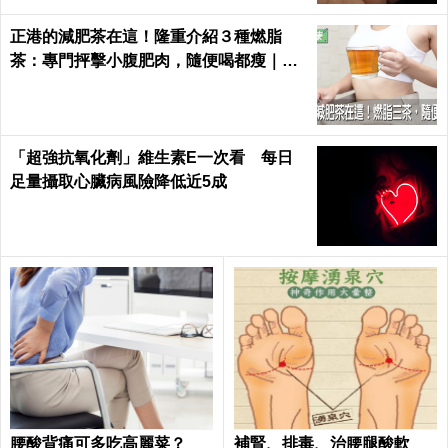
正港的減肥茶在這！隆重介紹３種燃脂
茶：專門抨擊小腹肥肉，隨便喝都瘦｜每
日健康 Health
「超強抗氧化劑」維生素E一次看 每日
足量攝取心臟病風險降低近5成
腰酸背痛可多吃高麗菜？
補腎、排毒、治腰腿酸軟