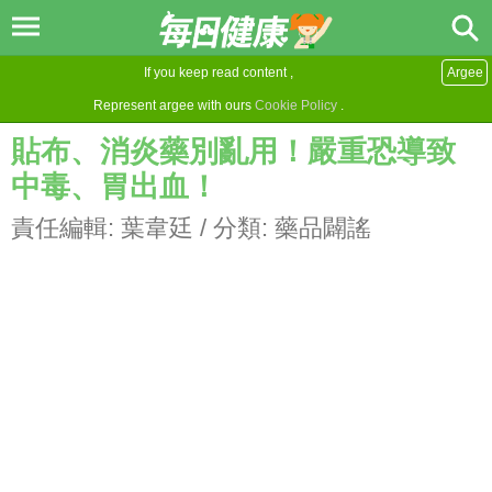
If you keep read content ,
Argee
Represent argee with ours
Cookie Policy
.
貼布、消炎藥別亂用！嚴重恐導致
中毒、胃出血！
責任編輯:
葉韋廷
/ 分類:
藥品闢謠