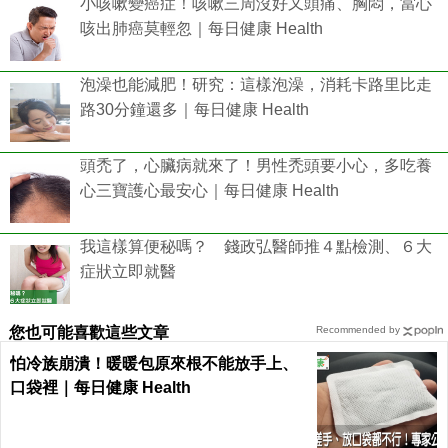
小咳嗽變癌症！咳嗽三周沒好又頭痛、胸悶，當心
咳出肺癌莫輕忽｜每日健康 Health
泡澡也能減肥！研究：這樣泡澡，消耗卡路里比走
路30分鐘還多｜每日健康 Health
頭禿了，心臟病就來了！男性禿頭要小心，多吃養
心三寶護心最安心｜每日健康 Health
我這樣算便秘嗎？ 錢政弘醫師推４點檢測、６大
症狀立即就醫
您也可能喜歡這些文章
Recommended by
怕冷族崩潰！暖暖包原來根不能放手上、
口袋裡｜每日健康 Health