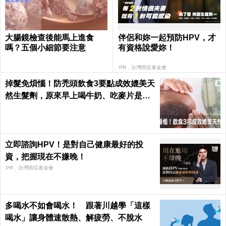
大腸鏡檢查後能馬上進食
伴侶和妳一起預防HPV，才
嗎？五個小細節要注意
有資格說愛妳！
PR．台灣癌症基金會
掉髮免煩惱！防禿頭飲食3要點成效媲美天
然生髮劑，原來早上喝牛奶、吃麥片是錯
的？｜每日健康 Health
立即諮詢HPV！是對自己健康最好的投
資，把握現在不嫌晚！
PR．台灣癌症基金會
多喝水不如會喝水！ 跟著川越學「這樣
喝水」讓身體速散熱、解疲勞、不脫水