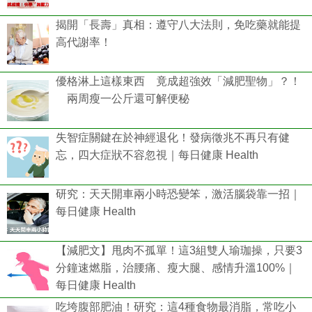
揭開「長壽」真相：遵守八大法則，免吃藥就能提
高代謝率！
優格淋上這樣東西 竟成超強效「減肥聖物」？！
兩周瘦一公斤還可解便秘
失智症關鍵在於神經退化！發病徵兆不再只有健
忘，四大症狀不容忽視｜每日健康 Health
研究：天天開車兩小時恐變笨，激活腦袋靠一招｜
每日健康 Health
【減肥文】甩肉不孤單！這3組雙人瑜珈操，只要3
分鐘速燃脂，治腰痛、瘦大腿、感情升溫100%｜
每日健康 Health
吃垮腹部肥油！研究：這4種食物最消脂，常吃小