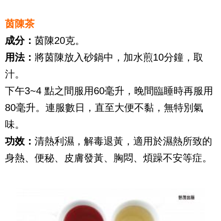
茵陳茶
成分：
茵陳20克。
用法：
將茵陳放入砂鍋中，加水煎10分鐘，取
汁。
下午3~4 點之間服用60毫升，晚間臨睡時再服用
80毫升。連服數日，直至大便不黏，無特別氣
味。
功效：
清熱利濕，解毒退黃，適用於濕熱所致的
身熱、便秘、皮膚發黃、胸悶、煩躁不安等症。