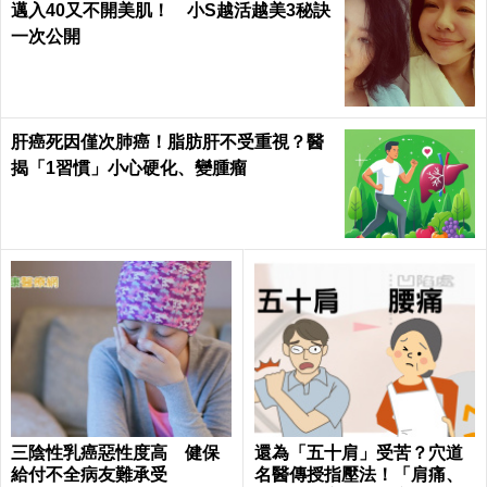
邁入40又不開美肌！ 小S越活越美3秘訣
一次公開
肝癌死因僅次肺癌！脂肪肝不受重視？醫
揭「1習慣」小心硬化、變腫瘤
三陰性乳癌惡性度高 健保
還為「五十肩」受苦？穴道
給付不全病友難承受
名醫傳授指壓法！「肩痛、