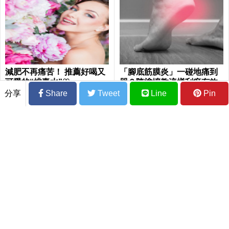
減肥不再痛苦！ 推薦好喝又
「腳底筋膜炎」一碰地痛到
可愛的“排毒水”♡
哭？陳塗墻教這樣刮痧有效
調理
分享
Share
Tweet
Line
Pin
這樣防曬最有效！ 謹記2招夏天紫外線曬
不黑也曬不老
「血便」到底是「痔瘡」還是「腸癌」？3
成腸癌患者誤判「五大徵兆」錯過黃金治
療期｜每日健康Health