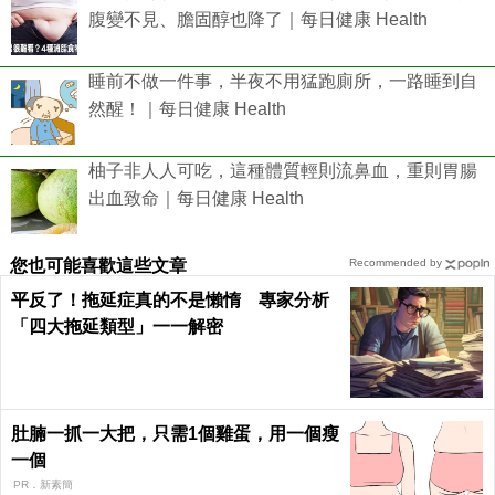
腹變不見、膽固醇也降了｜每日健康 Health
睡前不做一件事，半夜不用猛跑廁所，一路睡到自
然醒！｜每日健康 Health
柚子非人人可吃，這種體質輕則流鼻血，重則胃腸
出血致命｜每日健康 Health
您也可能喜歡這些文章
Recommended by
平反了！拖延症真的不是懶惰 專家分析
「四大拖延類型」一一解密
肚腩一抓一大把，只需1個雞蛋，用一個瘦
一個
PR．新素簡