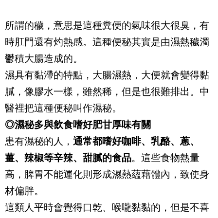
所謂的穢，意思是這種糞便的氣味很大很臭，有
時肛門還有灼熱感。這種便秘其實是由濕熱穢濁
鬱積大腸造成的。
濕具有黏滯的特點，大腸濕熱，大便就會變得黏
膩，像膠水一樣，雖然稀，但是也很難排出。中
醫裡把這種便秘叫作濕秘。
◎濕秘多與飲食嗜好肥甘厚味有關
患有濕秘的人，
通常都嗜好咖啡、乳酪、蔥、
薑、辣椒等辛辣、甜膩的食品
。這些食物熱量
高，脾胃不能運化則形成濕熱蘊藉體內，致使身
材偏胖。
這類人平時會覺得口乾、喉嚨黏黏的，但是不喜