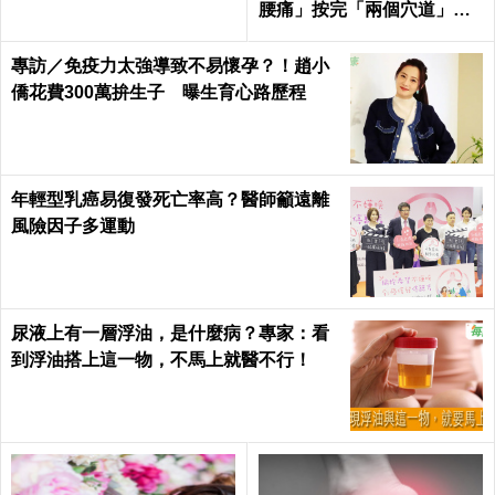
腰痛」按完「兩個穴道」從
此沉默！｜每日健康Health
專訪／免疫力太強導致不易懷孕？！趙小
僑花費300萬拚生子 曝生育心路歷程
年輕型乳癌易復發死亡率高？醫師籲遠離
風險因子多運動
尿液上有一層浮油，是什麼病？專家：看
到浮油搭上這一物，不馬上就醫不行！