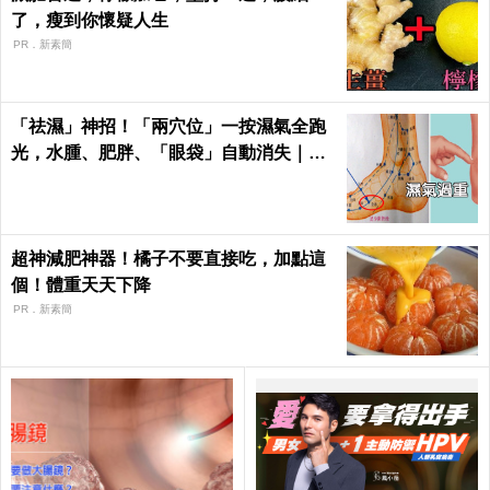
了，瘦到你懷疑人生
PR．新素簡
「祛濕」神招！「兩穴位」一按濕氣全跑
光，水腫、肥胖、「眼袋」自動消失｜每
日健康Health
超神減肥神器！橘子不要直接吃，加點這
個！體重天天下降
PR．新素簡