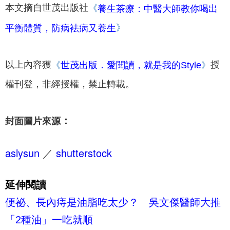
本文摘自世茂出版社
《
養生茶療：中醫大師教你喝出
》
平衡體質，防病袪病又養生
以上內容獲
授
《
世茂出版．愛閱讀，就是我的Style
》
權刊登，非經授權，禁止轉載。
：
封面圖片來源
aslysun
／
shutterstock
延伸閱讀
便祕、長內痔是油脂吃太少？ 吳文傑醫師大推
「2種油」一吃就順