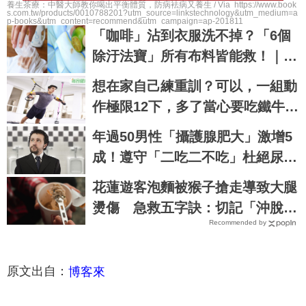
養生茶療：中醫大師教你喝出平衡體質，防病袪病又養生 / Via https://www.book
s.com.tw/products/0010788201?utm_source=linkstechnology&utm_medium=a
p-books&utm_content=recommend&utm_campaign=ap-201811
「咖啡」沾到衣服洗不掉？「6個
除汙法寶」所有布料皆能救！｜每
日健康Health
想在家自己練重訓？可以，一組動
作極限12下，多了當心要吃鐵牛運
功散｜每日健康 Health
年過50男性「攝護腺肥大」激增5
成！遵守「二吃二不吃」杜絕尿路
阻塞，自救下半身｜每日健康Heal
花蓮遊客泡麵被猴子搶走導致大腿
th
燙傷 急救五字訣：切記「沖脫泡
Recommended by
蓋送」
原文出自：
博客來