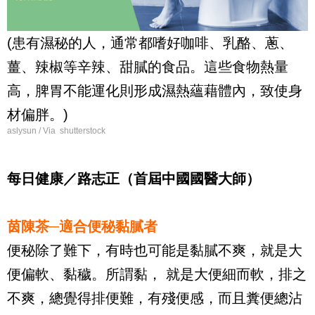
(患有濕秘的人，通常都嗜好咖啡、乳酪、蔥、
薑、辣椒等辛辣、甜膩的食品。這些食物熱量
高，脾胃不能運化則形成濕熱蘊藉體內，致使身
材偏胖。)
aslysun / Via shutterstock
每日健康／路志正（首屆中國國醫大師）
茵陳茶─適合便秘黏膩者
便秘除了難下，有時也可能是黏膩不爽，就是大
便偏軟、黏穢。所謂黏， 就是大便細而軟，排之
不爽，總覺得排便難，有殘便感，而且糞便總沾