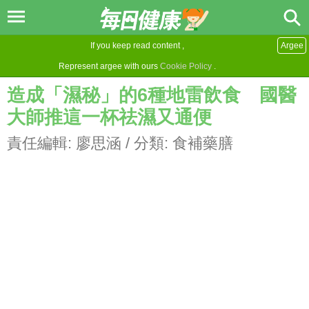
If you keep read content ,
Argee
Represent argee with ours
Cookie Policy
.
造成「濕秘」的6種地雷飲食 國醫
大師推這一杯祛濕又通便
責任編輯:
廖思涵
/ 分類:
食補藥膳