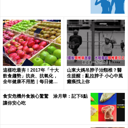
這樣吃最夯！2017年「十大
山東大媽吊脖子治頸椎？醫
飲食趨勢」抗炎、抗氧化，
生提醒：亂拉脖子 小心中風
全年健康不用愁｜每日健康
癱瘓找上你
Health
食安危機外食族心驚驚 涂月華：記下6點
讓你安心吃