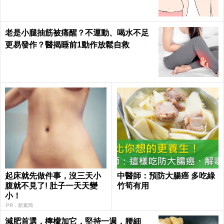
老是小腿抽筋被痛醒？不運動、喝水不足
更易發作？醫揭睡前1動作放鬆自救
起床就先做件事，沒三天小
中醫師：預防大腸癌 多吃綠
腹就不見了! 肚子一天天變
竹筍有用
小！
PR．新素簡
減肥首選，檸檬加它，堅持一週，腰細