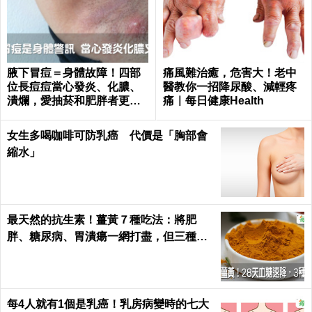
腋下冒痘＝身體故障！四部
痛風難治癒，危害大！老中
位長痘痘當心發炎、化膿、
醫教你一招降尿酸、減輕疼
潰爛，愛抽菸和肥胖者更要
痛｜每日健康Health
小心｜每日健康 Health
女生多喝咖啡可防乳癌 代價是「胸部會
縮水」
最天然的抗生素！薑黃７種吃法：將肥
胖、糖尿病、胃潰瘍一網打盡，但三種人
千萬別吃｜每日健康 Health
每4人就有1個是乳癌！乳房病變時的七大