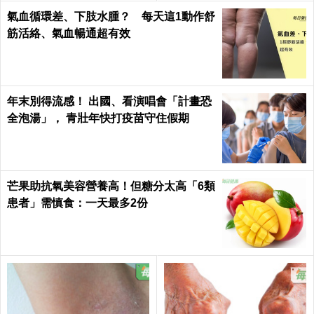
氣血循環差、下肢水腫？ 每天這1動作舒
筋活絡、氣血暢通超有效
年末別得流感！ 出國、看演唱會「計畫恐
全泡湯」， 青壯年快打疫苗守住假期
芒果助抗氧美容營養高！但糖分太高「6類
患者」需慎食：一天最多2份