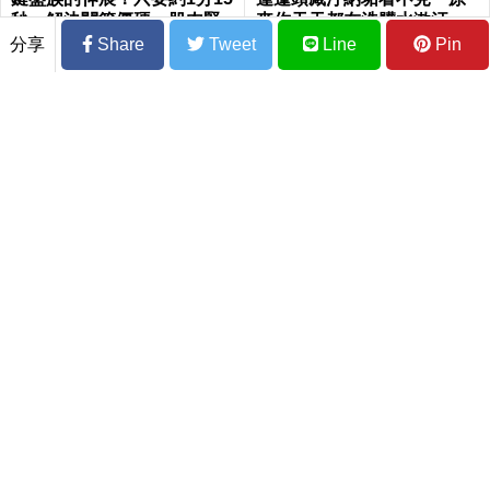
秒，解決關節僵硬、肌肉緊
來你天天都在洗髒水漱汙
繃
水？｜每日健康 Health
分享
Share
Tweet
Line
Pin
「雞蛋」吃錯竟會「致癌」、破壞血管，
這種蛋最危險！營養專家親授「正確煮
法、吃法」｜每日健康Health
脂肪肝恐致肝癌！如何逆轉中醫師說喝這1
碗最有效
168斷食法不吃早餐？小心「糖尿病」找
上你！醫師揭1關鍵時間點 這樣做反而更
易胖