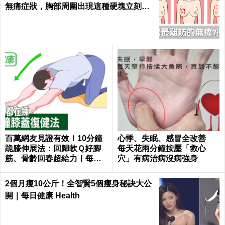
無痛症狀，胸部周圍出現這種硬塊立刻就
醫｜每日健康 Health
百萬網友見證有效！10分鐘
心悸、失眠、感冒全改善
跪膝伸展法：回歸軟Ｑ好腳
每天花兩分鐘按壓「救心
筋、骨齡回春超給力｜每日
穴」有病治病沒病強身
健康 Health
2個月瘦10公斤！全智賢5個瘦身秘訣大公
開｜每日健康 Health