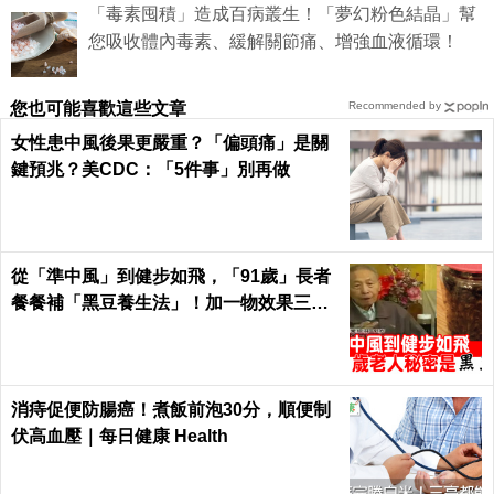
「毒素囤積」造成百病叢生！「夢幻粉色結晶」幫
您吸收體內毒素、緩解關節痛、增強血液循環！
您也可能喜歡這些文章
Recommended by
女性患中風後果更嚴重？「偏頭痛」是關
鍵預兆？美CDC：「5件事」別再做
從「準中風」到健步如飛，「91歲」長者
餐餐補「黑豆養生法」！加一物效果三級
跳！｜每日健康 Health
消痔促便防腸癌！煮飯前泡30分，順便制
伏高血壓｜每日健康 Health