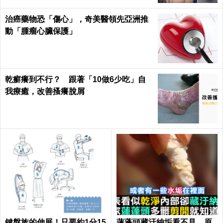
治癌藥物恐「傷心」，奇美醫領先亞洲推
動「腫瘤心臟保護」
乾癬癢到不行？ 跟著「10做6少吃」自
我療癒，改善搔癢脫屑
鍵盤族的伸展！只要約1分15
蓮蓬頭藏汙納垢看不見 原