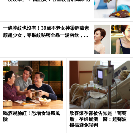
一條脖紋也沒有！39歲不老女神梁靜茹素
顏超少女，零皺紋秘密全靠一湯兩飲，熬
夜疲憊一顆痘痘也不長｜每日健康 Health
喝酒易臉紅！恐增食道癌風
欣喜懷孕卻被告知是「葡萄
險
胎」孕婦崩潰 醫：超聲波
掃描避免誤判