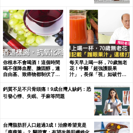
你根本不會喝酒！這個時間
每天早上喝一杯，70歲無老
喝不僅降血壓、膽固醇，連
花！中醫「超強護眼果
自由基、致癌物都制伏了｜
汁」，長保「視」如破竹好
每日健康 Health
眼力｜每日健康 Health
鈣質不足不只骨頭痛！9成台灣人缺鈣：恐
引發心悸、失眠、手麻等問題
台灣脂肪肝人口超過3成！治療希望竟是
「瘦瘦筆」？ 醫證實：有望改善肝纖維化