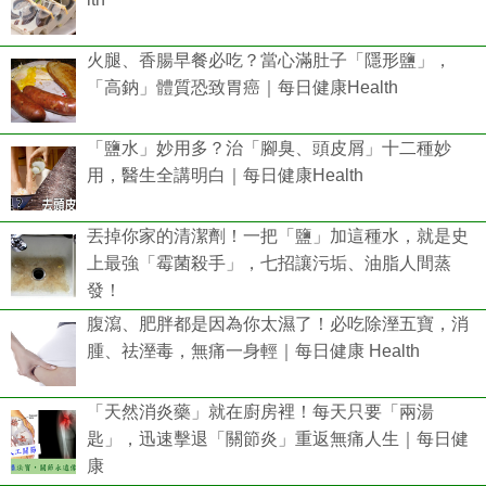
火腿、香腸早餐必吃？當心滿肚子「隱形鹽」，
「高鈉」體質恐致胃癌｜每日健康Health
「鹽水」妙用多？治「腳臭、頭皮屑」十二種妙
用，醫生全講明白｜每日健康Health
丟掉你家的清潔劑！一把「鹽」加這種水，就是史
上最強「霉菌殺手」，七招讓污垢、油脂人間蒸
發！
腹瀉、肥胖都是因為你太濕了！必吃除溼五寶，消
腫、祛溼毒，無痛一身輕｜每日健康 Health
「天然消炎藥」就在廚房裡！每天只要「兩湯
匙」，迅速擊退「關節炎」重返無痛人生｜每日健
康