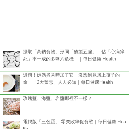
攝取「高鈉食物」形同「醃製五臟」！佔「心病猝
死」率一成的多鹽六危機！｜每日健康 Health
遺憾！媽媽煮粥時加了它，沒想到竟賠上孩子的
命！「2大禁忌」人人必知｜每日健康Health
玫瑰鹽、海鹽、岩鹽哪裡不一樣？
電鍋版「三色蛋」 零失敗率促食慾｜每日健康 Hea
lth