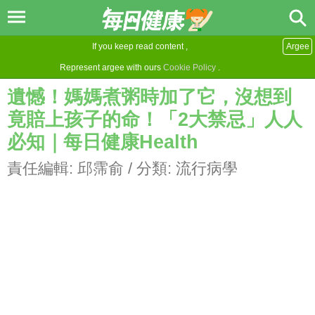
If you keep read content ,
Argee
Represent argee with ours
Cookie Policy
.
遺憾！媽媽煮粥時加了它，沒想到
竟賠上孩子的命！「2大禁忌」人人
必知｜每日健康Health
責任編輯:
邱霈俞
/ 分類:
流行病學