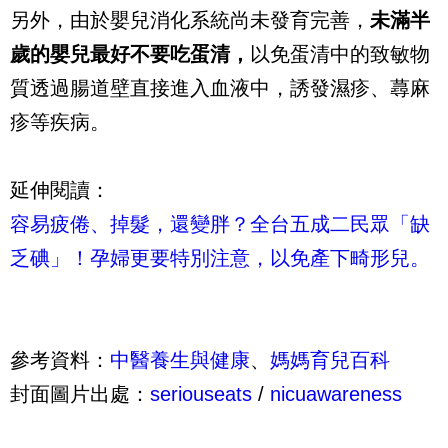
另外，由於嬰兒消化系統尚未發育完善，
未滿半
歲的嬰兒最好不要吃蛋清，
以免蛋清中的致敏物
質透過腸道壁直接進入血液中，誘發濕疹、蕁麻
疹等疾病。
延伸閱讀：
容易疲倦、掉髮，還變胖？全台五成二民眾「缺
乏碘」！孕婦更要特別注意，以免產下畸形兒。
參考資料：
中醫養生與健康
、
媽媽育兒百科
封面圖片出處：
seriouseats
/
nicuawareness