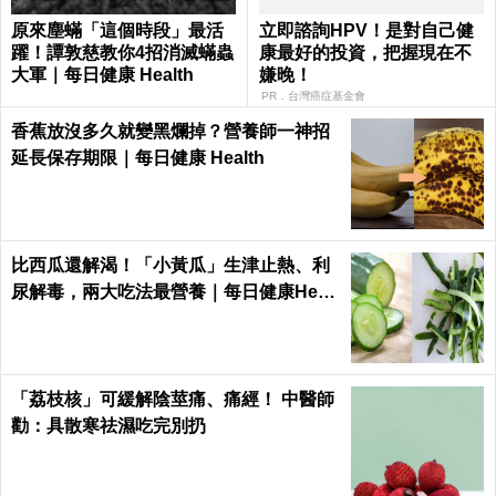
原來塵蟎「這個時段」最活
立即諮詢HPV！是對自己健
躍！譚敦慈教你4招消滅蟎蟲
康最好的投資，把握現在不
大軍｜每日健康 Health
嫌晚！
PR．台灣癌症基金會
香蕉放沒多久就變黑爛掉？營養師一神招
延長保存期限｜每日健康 Health
比西瓜還解渴！「小黃瓜」生津止熱、利
尿解毒，兩大吃法最營養｜每日健康Healt
h
「荔枝核」可緩解陰莖痛、痛經！ 中醫師
勸：具散寒祛濕吃完別扔