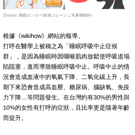
(Source:
睡眠センター
/
銀座コレージュ耳鼻咽喉科
)
根據《wikihow》網站的報導。
打呼在醫學上被稱之為「睡眠呼吸中止症候
群」，是因為睡眠時因咽喉肌肉放鬆使呼吸道塌
陷阻塞，進而導致睡眠呼吸中止。呼吸中止的情
況會造成血液中的氧氣下降、二氧化碳上升，長
期下來恐會造成高血壓、糖尿病、腦缺氧、免疫
力下降…等問題發生。在台灣約有30%的男性與
10%的女性有打呼的症狀，且比率更是隨著年齡
而提升。