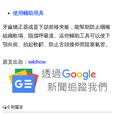
使用輔助用具
牙齒矯正器或是下頜前移夾板，能幫助防止咽喉
組織軟塌、阻擋呼吸道。這些輔助工具可以使下
顎向前、抬起軟齶、防止舌頭後仰而阻塞氣管。
原文出自：
wikihow