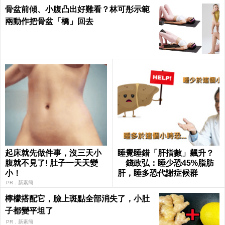
骨盆前傾、小腹凸出好難看？林可彤示範
兩動作把骨盆「橋」回去
起床就先做件事，沒三天小
睡覺睡錯「肝指數」飆升？
腹就不見了! 肚子一天天變
錢政弘：睡少恐45%脂肪
小！
肝，睡多恐代謝症候群
PR．新素簡
檸檬搭配它，臉上斑點全部消失了，小肚
子都變平坦了
PR．新素簡