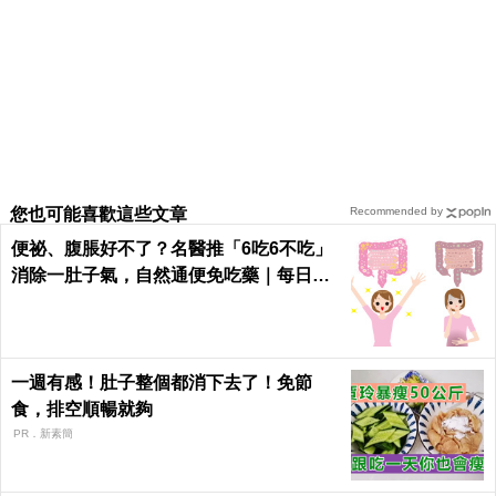
您也可能喜歡這些文章
Recommended by
便祕、腹脹好不了？名醫推「6吃6不吃」
消除一肚子氣，自然通便免吃藥｜每日健
康 Health
一週有感！肚子整個都消下去了！免節
食，排空順暢就夠
PR．新素簡