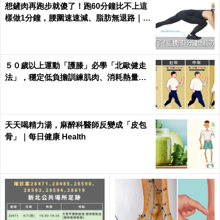
想鏟肉再跑步就傻了！跑60分鐘比不上這
樣做1分鐘，腰圍速速減、脂肪無退路｜每
日健康 Health
５０歲以上運動「護膝」必學「北歐健走
法」，穩定低負擔訓練肌肉、消耗熱量｜
每日健康Health
天天喝精力湯，麻醉科醫師反變成「皮包
骨」｜每日健康 Health