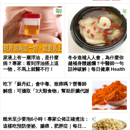
尿液上有一層浮油，是什麼
冬令進補人人會，為什麼你
病？專家：看到浮油搭上這
越補身體越爛？中醫師一句
一物，不馬上就醫不行！
話神破解｜每日健康 Health
吃下「蘇丹紅」會中毒、致癌嗎？營養師
解惑：可攝取「3大類食物」幫助肝臟代謝
糙米至少要泡6小時！專家公佈正確煮法：
這樣吃預防便祕、腸癌，肥胖症｜每日健