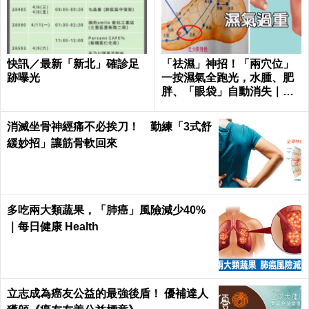
快訊／最新「新北」確診足
「祛濕」神招！「兩穴位」
跡曝光
一按濕氣全跑光，水腫、肥
胖、「眼袋」自動消失｜每
日健康Health
消滅坐骨神經痛不必挨刀！ 勤練「3式舒
緩妙招」讓筋骨軟回來
多吃兩大類蔬果，「肺癌」風險減少40%
｜每日健康 Health
立志成為癌友公益的最強後盾！ 優補達人