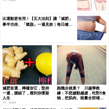
PR．新素簡
比運動更有用！【五大法則】讓「減肥」
事半功倍、「燃脂」一週見效｜每日健康
Health
減肥首選，檸檬加它，堅持
跑幾步就累？ 川越學教
一週，腰細了，瘦到你懷疑
練：不想越動越虛，吃對5食
人生
物，把肌肉、能量全部補回
來
PR．新素簡