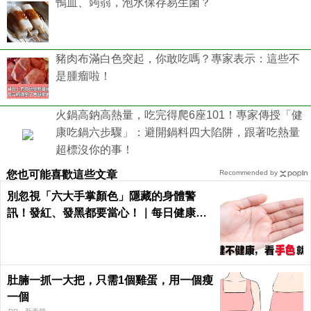
鴨血、蒟蒻，泡水保存易生菌？
豬肉布滿白色突起，你敢吃嗎？專家表示：這些不
是腫瘤啦！
火鍋高鈉高熱量，吃完得爬6座101！專家傳授「健
康吃鍋六步驟」：避開鍋料四大陷阱，跟著吃熱量
超標沒你的事！
您也可能喜歡這些文章
Recommended by
別忽視「六大手掌顏色」隱藏的身體警
訊！發紅、發黑都要當心！｜每日健康He
alth
肚腩一抓一大把，只需1個雞蛋，用一個瘦
一個