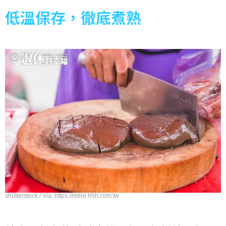
低溫保存，徹底煮熟
shutterstock / Via https://retire.hhh.com.tw