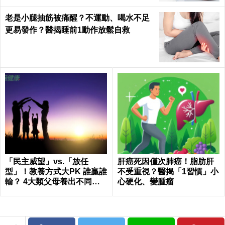
老是小腿抽筋被痛醒？不運動、喝水不足
更易發作？醫揭睡前1動作放鬆自救
「民主威望」vs.「放任
肝癌死因僅次肺癌！脂肪肝
型」！教養方式大PK 誰贏誰
不受重視？醫揭「1習慣」小
輸？ 4大類父母養出不同性
心硬化、變腫瘤
格的孩子