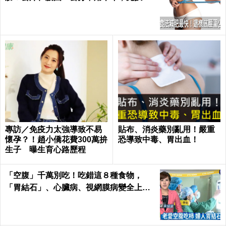
也好好瘦｜每日健康 Health
專訪／免疫力太強導致不易
貼布、消炎藥別亂用！嚴重
懷孕？！趙小僑花費300萬拚
恐導致中毒、胃出血！
生子 曝生育心路歷程
「空腹」千萬別吃！吃錯這８種食物，
「胃結石」、心臟病、視網膜病變全上身
｜每日健康Health