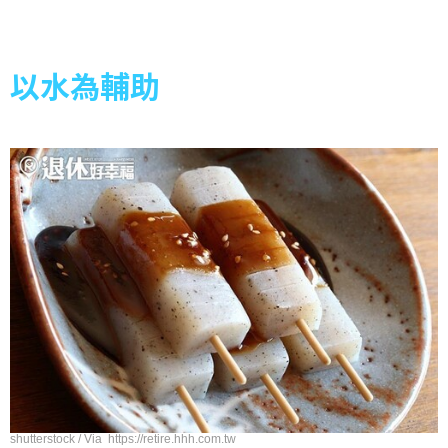
以水為輔助
shutterstock / Via https://retire.hhh.com.tw