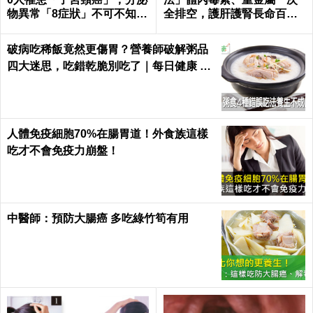
物異常「8症狀」不可不知｜
全排空，護肝護腎長命百歲
每日健康Health
｜每日健康 Health
破病吃稀飯竟然更傷胃？營養師破解粥品
四大迷思，吃錯乾脆別吃了｜每日健康 He
alth
人體免疫細胞70%在腸胃道！外食族這樣
吃才不會免疫力崩盤！
中醫師：預防大腸癌 多吃綠竹筍有用