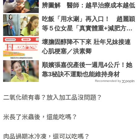
辨圖解 醫師：越早治療成本越低
吃飯「用水涮」再入口！ 趙麗穎
等５位女星「真實體重+減肥方
法」公開
壞膽固醇降不下來 壯年兄妹接連
心肌梗塞／洪素卿
順嬪張嘉倪產後一週甩4公斤！她
靠3秘訣不運動也能維持身材
Recommended by
二氧化硫有毒？放入加工品沒問題？
米長了米蟲後，還能吃嗎？
肉品過期冰冷凍，還可以吃嗎？