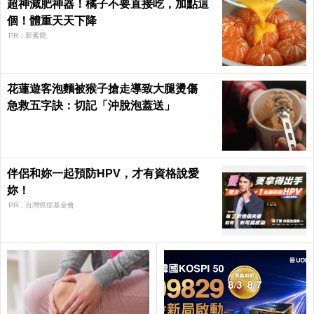
超神減肥神器！橘子不要直接吃，加點這
個！體重天天下降
PR．新素簡
花蓮遊客泡麵被猴子搶走導致大腿燙傷
急救五字訣：切記「沖脫泡蓋送」
伴侶和妳一起預防HPV，才有資格說愛
妳！
PR．台灣癌症基金會