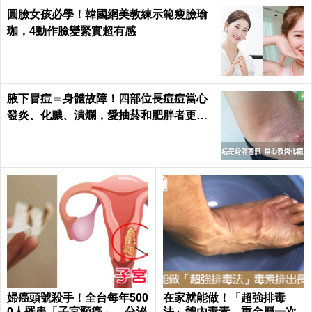
圓臉女孩必學！韓國網美教練示範瘦臉瑜
珈，4動作臉變緊實超有感
腋下冒痘＝身體故障！四部位長痘痘當心
發炎、化膿、潰爛，愛抽菸和肥胖者更要
小心｜每日健康 Health
婦癌頭號殺手！全台每年500
在家就能做！「超強排毒
0人罹患「子宮頸癌」，分泌
法」體內毒素、重金屬一次