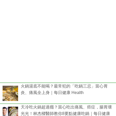
火鍋湯底不能喝？最常犯的「吃鍋三忌」當心胃
炎、痛風全上身｜每日健康 Health
天冷吃火鍋超過癮？當心吃出痛風、癌症，腸胃壞
光光！林杰樑醫師教你8要點健康吃鍋｜每日健康