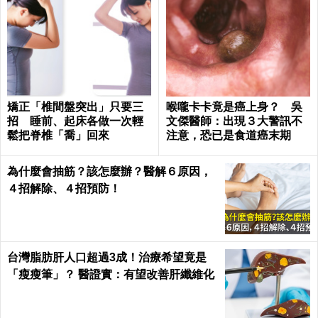
矯正「椎間盤突出」只要三
喉嚨卡卡竟是癌上身？ 吳
招 睡前、起床各做一次輕
文傑醫師：出現３大警訊不
鬆把脊椎「喬」回來
注意，恐已是食道癌末期
為什麼會抽筋？該怎麼辦？醫解６原因，
４招解除、４招預防！
台灣脂肪肝人口超過3成！治療希望竟是
「瘦瘦筆」？ 醫證實：有望改善肝纖維化