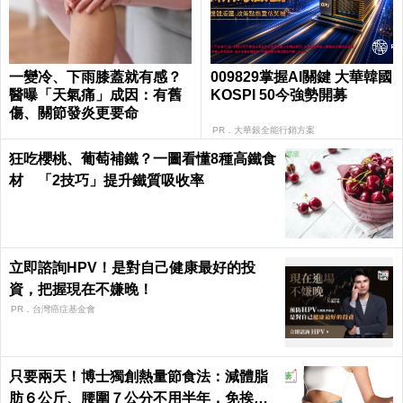
一變冷、下雨膝蓋就有感？
009829掌握AI關鍵 大華韓國
醫曝「天氣痛」成因：有舊
KOSPI 50今強勢開募
傷、關節發炎更要命
PR．大華銀全能行銷方案
狂吃櫻桃、葡萄補鐵？一圖看懂8種高鐵食
材 「2技巧」提升鐵質吸收率
立即諮詢HPV！是對自己健康最好的投
資，把握現在不嫌晚！
PR．台灣癌症基金會
只要兩天！博士獨創熱量節食法：減體脂
肪６公斤、腰圍７公分不用半年，免挨餓