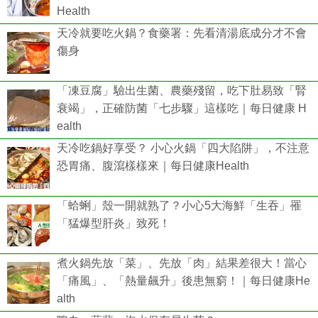
Health
天冷就要吃火鍋？食藥署：先看清湯底成分才不會
傷身
「凍豆腐」驗出生菌、農藥殘留，吃下肚易致「腎
衰竭」，正確防菌「七步驟」這樣吃｜每日健康 H
ealth
天冷吃鍋好享受？ 小心火鍋「四大陷阱」，不注意
恐胃痛、腹瀉樣樣來｜每日健康Health
「蛤蜊」殼一開就熟了？小心5大海鮮「生吞」罹
「猛爆型肝炎」致死！
煮火鍋先放「菜」、先放「肉」結果差很大！當心
「痛風」、「熱量飆升」後患無窮！｜每日健康He
alth