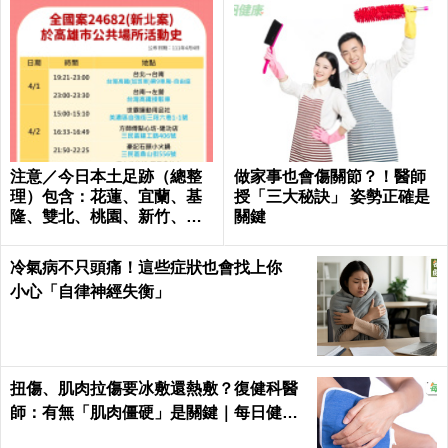
注意／今日本土足跡（總整
做家事也會傷關節？！醫師
理）包含：花蓮、宜蘭、基
授「三大秘訣」 姿勢正確是
隆、雙北、桃園、新竹、台
關鍵
南、高雄
冷氣病不只頭痛！這些症狀也會找上你
小心「自律神經失衡」
扭傷、肌肉拉傷要冰敷還熱敷？復健科醫
師：有無「肌肉僵硬」是關鍵｜每日健康
Health