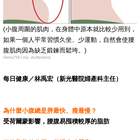
(小腹周圍的肌肉，在身體中原本就比較少用到，
如果一個人平常習慣久坐、少運動，自然會使腰
腹肌肉因為缺乏鍛鍊而鬆垮。)
Olena758 / Via shutterstock
每日健康／林禹宏（新光醫院婦產科主任）
為什麼小腹總是胖最快、瘦最慢？
受荷爾蒙影響，腰腹易囤積較厚的脂肪