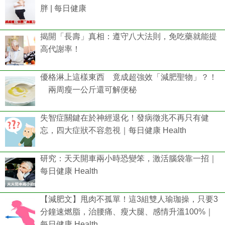
胖 | 每日健康
揭開「長壽」真相：遵守八大法則，免吃藥就能提
高代謝率！
優格淋上這樣東西 竟成超強效「減肥聖物」？！
兩周瘦一公斤還可解便秘
失智症關鍵在於神經退化！發病徵兆不再只有健
忘，四大症狀不容忽視｜每日健康 Health
研究：天天開車兩小時恐變笨，激活腦袋靠一招｜
每日健康 Health
【減肥文】甩肉不孤單！這3組雙人瑜珈操，只要3
分鐘速燃脂，治腰痛、瘦大腿、感情升溫100%｜
每日健康 Health