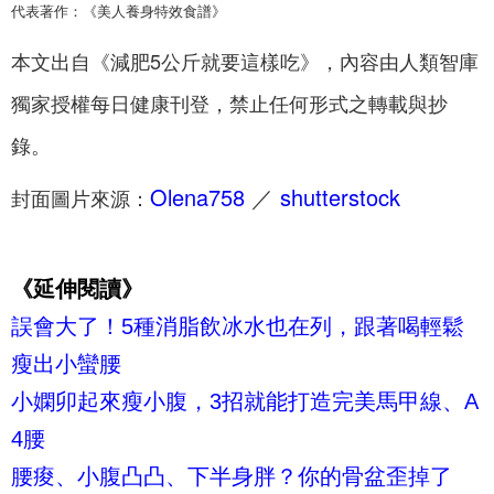
代表著作：《美人養身特效食譜》
本文出自《減肥5公斤就要這樣吃》，內容由人類智庫
獨家授權每日健康刊登，禁止任何形式之轉載與抄
錄。
Olena758
／
shutterstock
封面圖片來源：
《延伸閱讀》
誤會大了！5種消脂飲冰水也在列，跟著喝輕鬆
瘦出小蠻腰
小嫻卯起來瘦小腹，3招就能打造完美馬甲線、A
4腰
腰痠、小腹凸凸、下半身胖？你的骨盆歪掉了