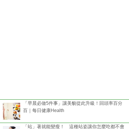
「早晨必做5件事」讓美貌從此升級！回頭率百分
百｜每日健康Health
「站」著就能變瘦！ 這種站姿讓你怎麼吃都不會