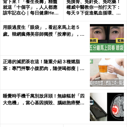
背下來！「養生長壽」精髓
免摸骨、免針灸、免吃藥！
就這「十個字」，人人都應
權威中醫教你一拍打天下：
該牢記在心｜每日健康Healt
每天９下促進氣血循環、活
h
絡筋骨｜每日健康 Health
用眼過度生「眼袋」，看起來馬上老５
歲。韓網瘋傳美容師獨授「按摩術」，五
分鐘馬上回春～
正港的減肥茶在這！隆重介紹３種燃脂
茶：專門抨擊小腹肥肉，隨便喝都瘦｜每
日健康 Health
睡覺時手機千萬別放床頭！無線輻射「四
大危機」，當心基因損毀、腦細胞癌變！
｜每日健康Health