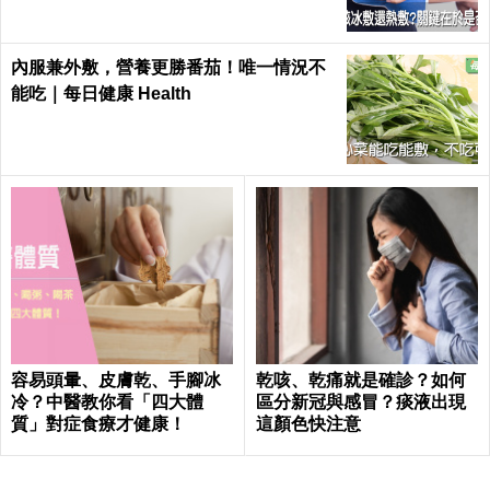
內服兼外敷，營養更勝番茄！唯一情況不
能吃｜每日健康 Health
容易頭暈、皮膚乾、手腳冰
乾咳、乾痛就是確診？如何
冷？中醫教你看「四大體
區分新冠與感冒？痰液出現
質」對症食療才健康！
這顏色快注意