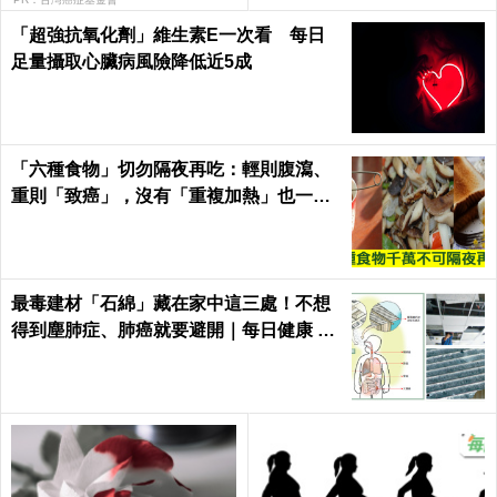
每日健康 Health
「超強抗氧化劑」維生素E一次看 每日
足量攝取心臟病風險降低近5成
「六種食物」切勿隔夜再吃：輕則腹瀉、
重則「致癌」，沒有「重複加熱」也一
樣！｜每日健康Health
最毒建材「石綿」藏在家中這三處！不想
得到塵肺症、肺癌就要避開｜每日健康 He
alth