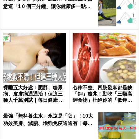
意這「1 0 個三分鐘」讓你健康多一點，
壽命多十年 ～
裸睡五大好處：肥胖、糖尿
心律不整、四肢發麻都是缺
病、皮膚病通通治！但這三
「鉀」癥兆！勤吃「三類高
種人千萬別試｜每日健康 He
鉀食物」杜絕你的「低鉀」
alth
危機｜每日健康Health
最強「無料養生水」永遠是「它」！10大
功效美膚、減脂、增強免疫通通有｜每日
健康