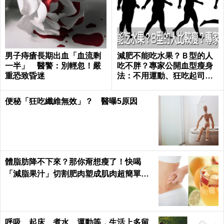
男子痔瘡長期出血「血流剩
減肥不能吃水果？Ｂ型的人
一半」 醫警：別輕忽！嚴
吃不胖？專家公開血型瘦身
重恐致昏迷
法：不用運動、狂吃起司也
好好瘦｜每日健康 Health
便秘「狂吃纖維無效」？ 醫曝5原因
體脂肪降不下來？那你甭想瘦了！快喝
「減脂果汁」切割肥肉塑成肌肉超簡單｜
每日健康 Health
呼吸、起床、煮水、運動等，生活上多留