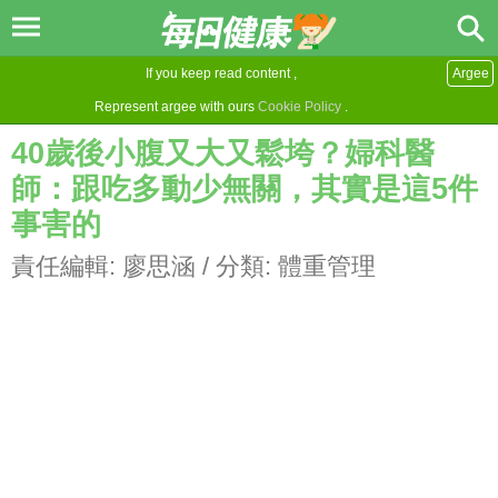
If you keep read content ,
Argee
Represent argee with ours
Cookie Policy
.
40歲後小腹又大又鬆垮？婦科醫
師：跟吃多動少無關，其實是這5件
事害的
責任編輯:
廖思涵
/ 分類:
體重管理