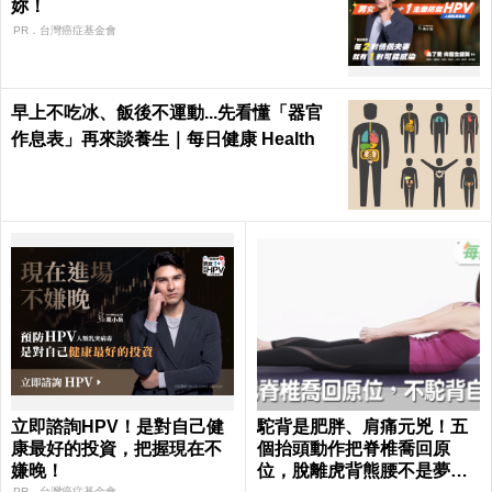
妳！
PR．台灣癌症基金會
早上不吃冰、飯後不運動...先看懂「器官
作息表」再來談養生｜每日健康 Health
立即諮詢HPV！是對自己健
駝背是肥胖、肩痛元兇！五
康最好的投資，把握現在不
個抬頭動作把脊椎喬回原
嫌晚！
位，脫離虎背熊腰不是夢｜
PR．台灣癌症基金會