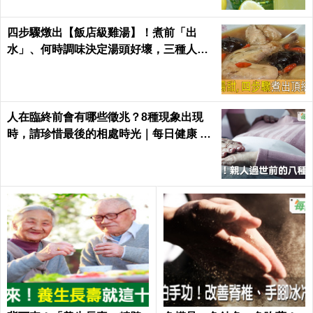
四步驟燉出【飯店級雞湯】！煮前「出
水」、何時調味決定湯頭好壞，三種人不
適合喝！｜每日健康Health
人在臨終前會有哪些徵兆？8種現象出現
時，請珍惜最後的相處時光｜每日健康 He
alth