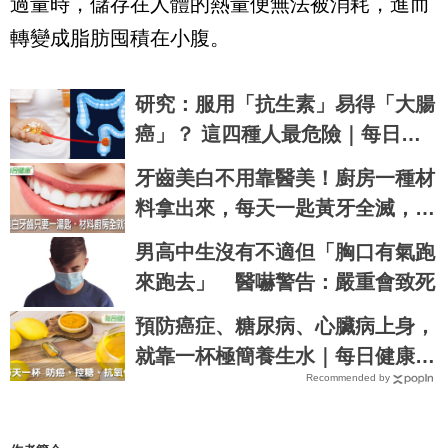
過量時，儲存在人體的熱量便無法被消耗，進而
轉變成脂肪囤積在小腹。
研究：服用「抗生素」易得「大腸
癌」？ 這四種人最危險｜每日健
康Health
牙齒美白不用靠醫美！廚房一種材
料拿出來，每天一匙黃牙全滅，自
信笑容超值｜每日健康 Health
男高中生沒有不適但「胸口有氣跑
來跑去」 醫嚇警告：嚴重會致死
預防癌症、糖尿病、心臟病上身，
就靠一杯極簡養生水｜每日健康 H
Recommended by
ealth