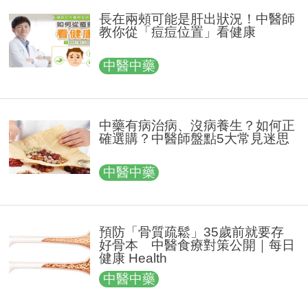
長在兩頰可能是肝出狀況！中醫師
教你從「痘痘位置」看健康
中醫中藥
中藥有病治病、沒病養生？如何正
確選購？中醫師盤點5大常見迷思
中醫中藥
預防「骨質疏鬆」35歲前就要存
好骨本 中醫食療對策公開｜每日
健康 Health
中醫中藥