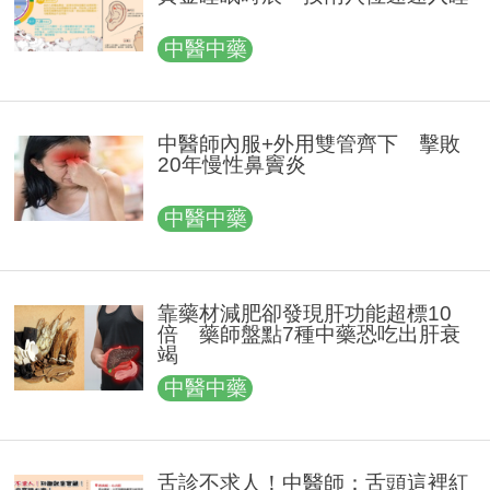
中醫中藥
中醫師內服+外用雙管齊下 擊敗
20年慢性鼻竇炎
中醫中藥
靠藥材減肥卻發現肝功能超標10
倍 藥師盤點7種中藥恐吃出肝衰
竭
中醫中藥
舌診不求人！中醫師：舌頭這裡紅