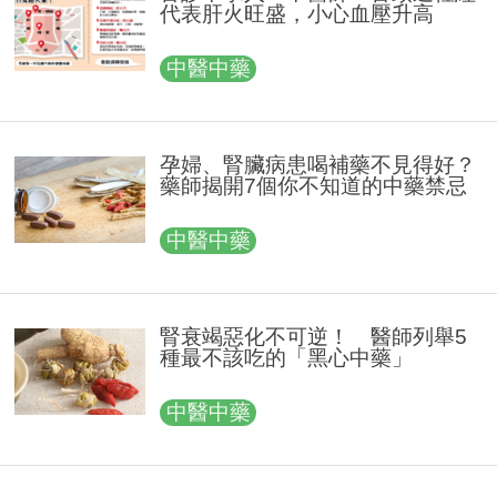
代表肝火旺盛，小心血壓升高
中醫中藥
孕婦、腎臟病患喝補藥不見得好？
藥師揭開7個你不知道的中藥禁忌
中醫中藥
腎衰竭惡化不可逆！ 醫師列舉5
種最不該吃的「黑心中藥」
中醫中藥