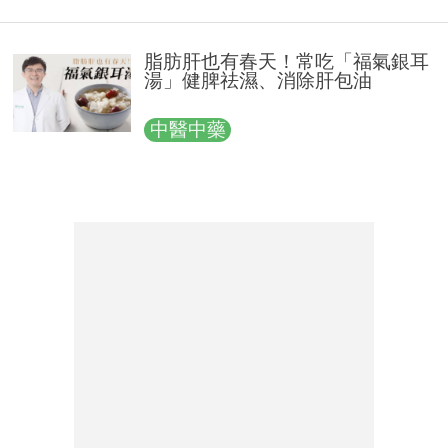
脂肪肝也有春天！常吃「福氣銀耳
湯」健脾祛濕、消除肝包油
中醫中藥