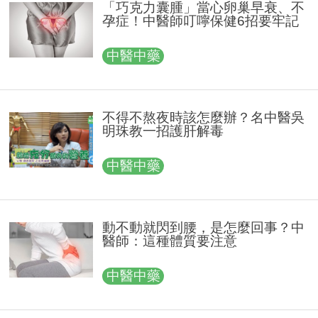
「巧克力囊腫」當心卵巢早衰、不
孕症！中醫師叮嚀保健6招要牢記
中醫中藥
不得不熬夜時該怎麼辦？名中醫吳
明珠教一招護肝解毒
中醫中藥
動不動就閃到腰，是怎麼回事？中
醫師：這種體質要注意
中醫中藥