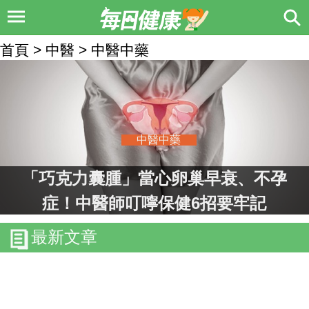
首頁 > 中醫 > 中醫中藥
中醫中藥
「巧克力囊腫」當心卵巢早衰、不孕
症！中醫師叮嚀保健6招要牢記
最新文章