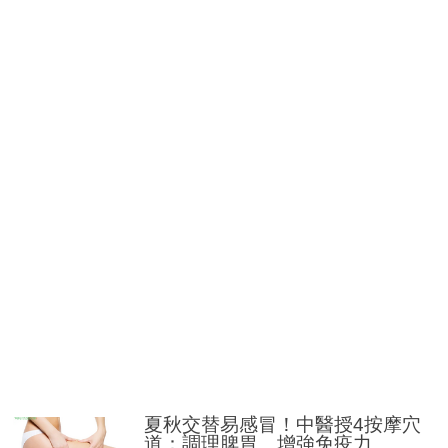
夏秋交替易感冒！中醫授4按摩穴
道：調理脾胃、增強免疫力