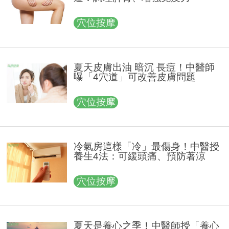
穴位按摩
夏天皮膚出油 暗沉 長痘！中醫師
曝「4穴道」可改善皮膚問題
穴位按摩
冷氣房這樣「冷」最傷身！中醫授
養生4法：可緩頭痛、預防著涼
穴位按摩
夏天是養心之季！中醫師授「養心