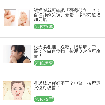
觸摸腳就可確認「憂鬱傾向」？！
自律神經失調、憂鬱，按壓穴道增
加元氣
穴位按摩
秋天易犯睏、過敏、眼睛癢，中
醫：吃白色食物，按摩３穴位可改
善！
穴位按摩
鼻過敏遲遲好不了？中醫：按摩這
穴位可改善！
穴位按摩