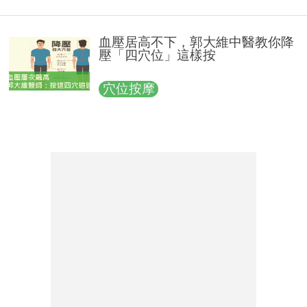
血壓居高不下，郭大維中醫教你降
壓「四穴位」這樣按
穴位按摩