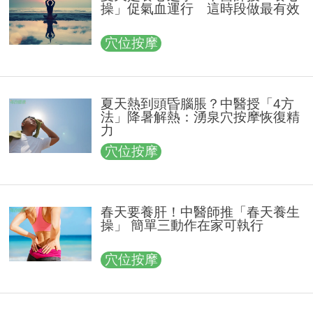
操」促氣血運行 這時段做最有效
穴位按摩
夏天熱到頭昏腦脹？中醫授「4方
法」降暑解熱：湧泉穴按摩恢復精
力
穴位按摩
春天要養肝！中醫師推「春天養生
操」 簡單三動作在家可執行
穴位按摩