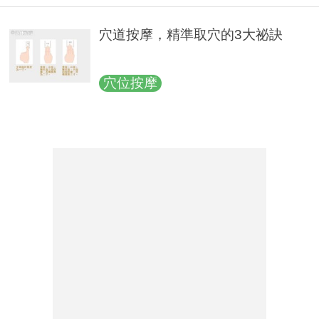
穴道按摩，精準取穴的3大祕訣
穴位按摩