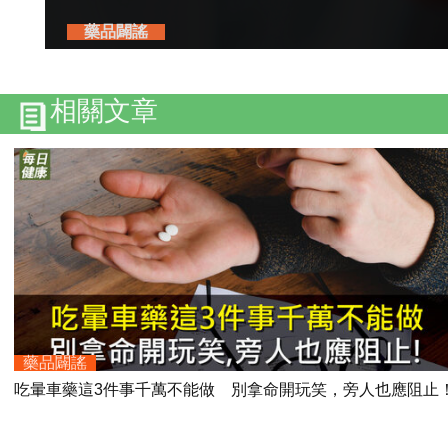
藥品闢謠
相關文章
藥品闢謠
吃暈車藥這3件事千萬不能做 別拿命開玩笑，旁人也應阻止