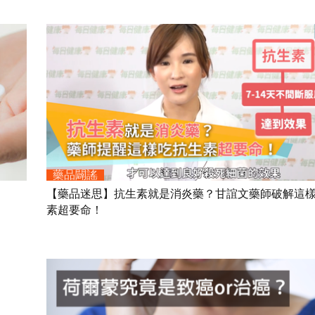
藥品闢謠
【藥品迷思】抗生素就是消炎藥？甘誼文藥師破解這
素超要命！