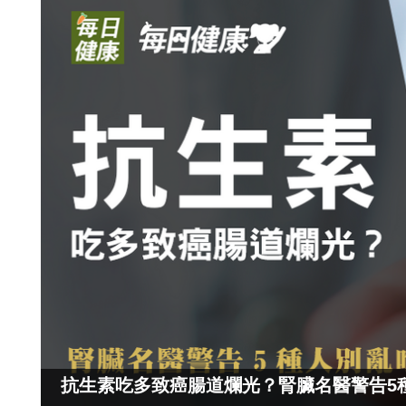
抗生素吃多致癌腸道爛光？腎臟名醫警告5