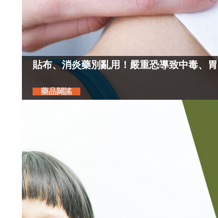
貼布、消炎藥別亂用！嚴重恐導致中毒、胃
藥品闢謠