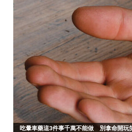
吃暈車藥這3件事千萬不能做 別拿命開玩