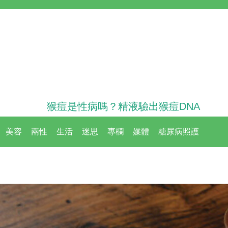
猴痘是性病嗎？精液驗出猴痘DNA
美容
兩性
生活
迷思
專欄
媒體
糖尿病照護