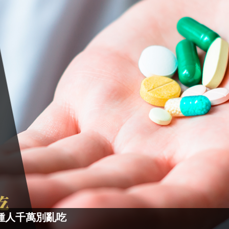
種人千萬別亂吃