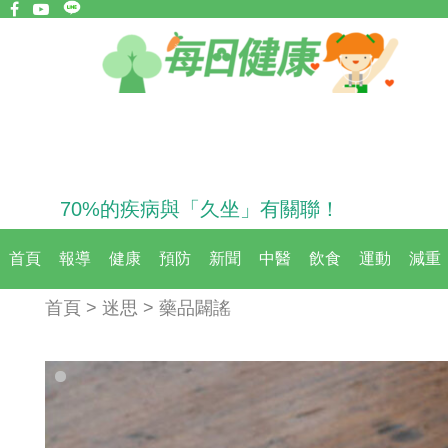
70%的疾病與「久坐」有關聯！
首頁
報導
健康
預防
新聞
中醫
飲食
運動
減重
首頁 > 迷思 > 藥品闢謠