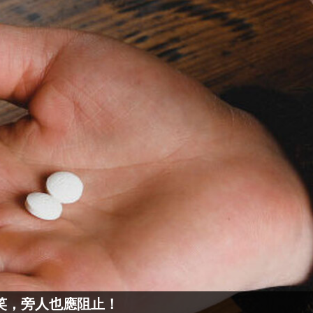
笑，旁人也應阻止！