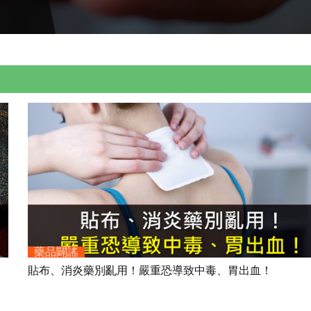
藥品闢謠
！
貼布、消炎藥別亂用！嚴重恐導致中毒、胃出血！