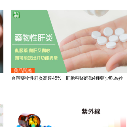
藥品闢謠
台灣藥物性肝炎高達45% 肝膽科醫師勸4種藥少吃為妙