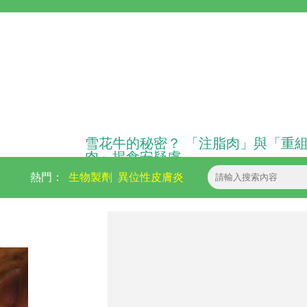
雪花牛的秘密？ 「注脂肉」與「重
肉」揭食安疑慮
熱門：
生物製劑
異位性皮膚炎