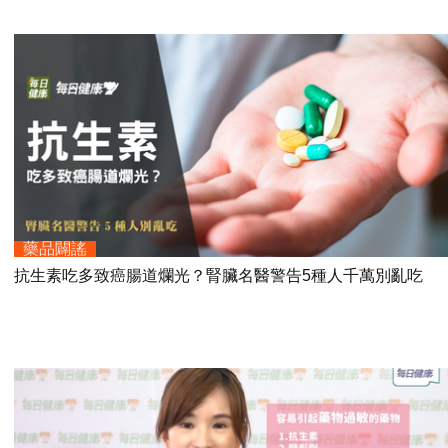
藥品闢謠
抗生素吃多致癌腸道爛光？腎臟名醫警告5種人千萬別亂吃