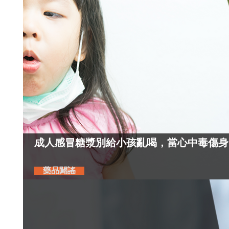
成人感冒糖漿別給小孩亂喝，當心中毒傷身
藥品闢謠