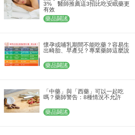
3% 醫師推薦這3招比吃安眠藥更
有效
藥品闢謠
懷孕或哺乳期間不能吃藥？容易生
出畸胎、早產兒？專業藥師這麼說
藥品闢謠
「中藥」與「西藥」可以一起吃
嗎？藥師警告：8種情況不允許
藥品闢謠