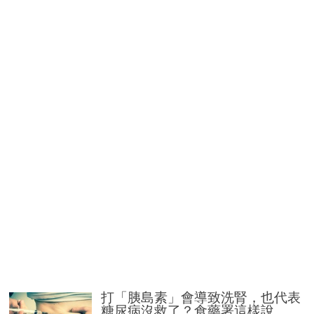
打「胰島素」會導致洗腎，也代表
糖尿病沒救了？食藥署這樣說