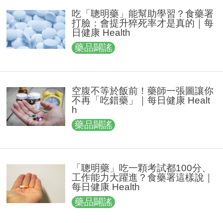
吃「聰明藥」能幫助學習？食藥署
打臉：會提升猝死率才是真的｜每
日健康 Health
藥品闢謠
空腹不等於飯前！藥師一張圖讓你
不再「吃錯藥」｜每日健康 Healt
h
藥品闢謠
「聰明藥」吃一顆考試都100分、
工作能力大躍進？食藥署這樣說｜
每日健康 Health
藥品闢謠