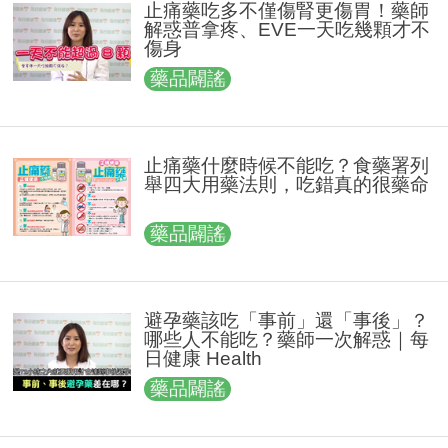
止痛藥吃多不僅傷腎更傷胃！藥師
解惑普拿疼、EVE一天吃幾顆才不
傷身
藥品闢謠
止痛藥什麼時候不能吃？食藥署列
舉四大用藥法則，吃錯真的很藥命
藥品闢謠
避孕藥該吃「事前」還「事後」？
哪些人不能吃？藥師一次解惑｜每
日健康 Health
藥品闢謠