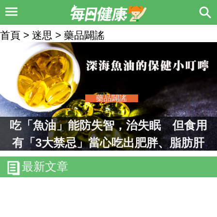
首頁 > 迷思 > 藥品闢謠
藥品闢謠
吃「魚油」能防失智，治失眠 但食用
有「3大禁忌」當心吃出肥胖、脂肪肝
最新文章