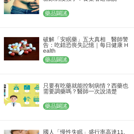
藥品闢謠
破解「安眠藥」五大真相 醫師警
告：吃錯恐喪失記憶｜每日健康 H
ealth
藥品闢謠
只要有吃藥就能控制病情？西藥也
需要調藥嗎？醫師一次說清楚
藥品闢謠
國人「慢性失眠」盛行率高達11.