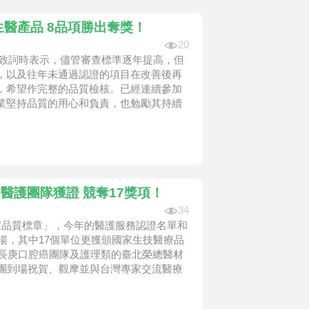
證生醫產品 8品項勝出奪獎！
20
在致詞時表示，儘管審查標準逐年提高，但
，以及往年未通過認證的項目在改善後再
，希望作完整的品質檢核。已經連續參加
業堅持品質的用心和負責，也勉勵其持續
7個醫護團隊獲證 競奪17獎項！
34
家品質標章」，今年的醫護服務認證名單和
受表揚，其中17個單位更獲頒國家生技醫療品
口長庚口腔癌團隊及護理類的臺北榮總醫材
表團到場祝賀、觀摩並與台灣專家交流醫療