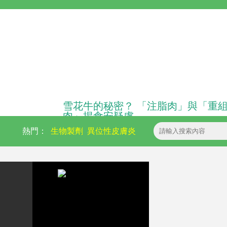
雪花牛的秘密？ 「注脂肉」與「重
肉」揭食安疑慮
熱門：
生物製劑
異位性皮膚炎