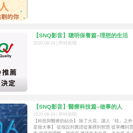
【SNQ影音】聰明保養篇–理想的生活
2020-08-24 |
即時新聞
【SNQ影音】醫療科技篇–做事的人
2020-08-24 |
即時新聞
【科技與醫療的結合】 除了火花、讓人「哇」之外
是做大事】 從假設到實證從素樸到智慧 從單機到