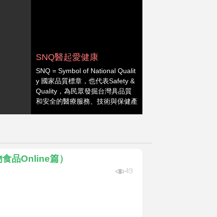
SNQ醫起愛健康
SNQ = Symbol of National Qualit
y 國家品質標章，也代表Safety &
Quality，為民眾發掘台灣具品質
和安全的醫療服務、技術與保健產
品，創造良好健康消費環境。本專
欄呈現【SNQ新聞室】、【SNQ
認證台灣醫療亮點】和【營養師好
食機】，讓你掌握台灣醫療新知和
成就、感知具獨特觀點的養生保健
品Online篇）
妙方，成為家人的健康支柱。
49