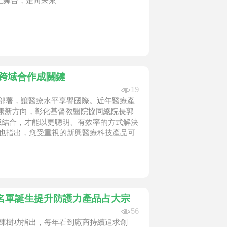
上舞台，走向未來
與跨域合作成關鍵
19
前部署，讓醫療水平享譽國際。近年醫療產
康新方向，彰化基督教醫院協同總院長郭
域結合，才能以更聰明、有效率的方式解決
良也指出，愈受重視的新興醫療科技產品可
名單誕生提升防護力產品占大宗
56
人陳樹功指出，每年看到廠商持續追求創