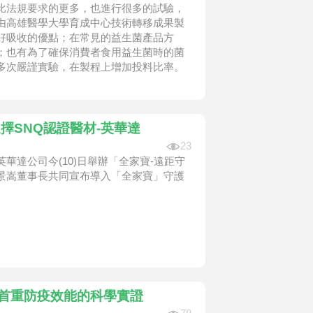
比法規要求的更多，也進行很多的試驗，
由高雄醫學大學育成中心技術轉移成果製
好吸收的優點；在常見的益生菌產品方
；也有為了確保消費者食用益生菌時的菌
多次嚴謹實驗，在製程上增加投料比率。
擇SNQ認證醫材-英華達
23
達公司今(10)日舉辦「全家寶-遠距守
景嵩董事長共同宣布導入「全家寶」守護
 首重防疫效能的科學實證