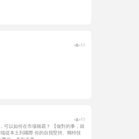
44
49
，可以如何在市場稱霸？ 【做對的事，就
雲端從本土到國際 你的自我堅持、獨特技