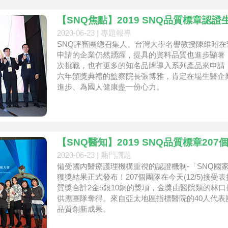
【SNQ焦點】2019 SNQ品質標章認
2020-06-23 |
專題報導
SNQ評審團總召集人、台灣大學名譽教授陳維昭
申請的企業仍然踴躍，提具的資料品質也進步顯著
次挑戰，也有更多的知名品牌導入系列產品來申請
六年頒獎典禮的監察院長張博雅，肯定在場生醫企
進步、為國人健康盡一份心力。
【SNQ醫知】2019 SNQ品質標章20
2020-06-23 |
熱門議題
備受國內醫療護理機構重視的認證機制‐「SNQ國
獲獎結果正式發布！207個團隊在今天(12/5)接
質獎合計2金5銀10銅的獎項，金獎由醫院類的林
供應團隊奪得。來自亞太地區指標醫院的40人代
品質創新成果。