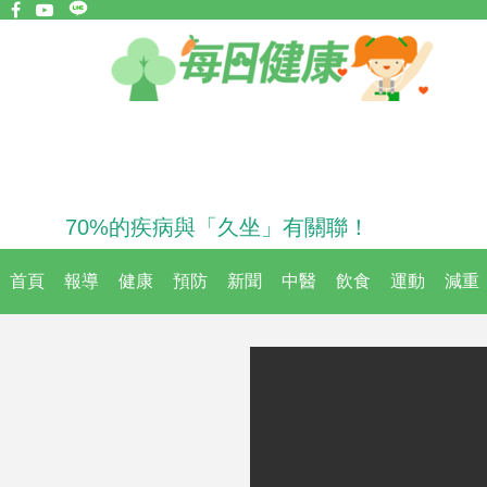
70%的疾病與「久坐」有關聯！
首頁
報導
健康
預防
新聞
中醫
飲食
運動
減重