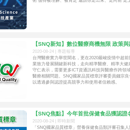
術 值得被理解、被肯定 邀請你走出來、走向前 走
【SNQ新知】數位醫療商機無限 政策
2020-08-24 |
專題報導
台灣醫療實力舉世聞名，更在2020嚴峻疫情中超
業致力發展關鍵新科技，走向精準醫療、精準大健
守仁表示，需要更多ICT資通訊科技與醫療作跨領
醫療相關問題。SNQ國家品質標章評審委員錢宗
以透過參與認證提高競爭力和使用者信賴感。
【SNQ焦點】今年首批保健食品獲認證
2020-08-24 |
即時新聞
「SNQ國家品質標章」營養保健食品類評審召集