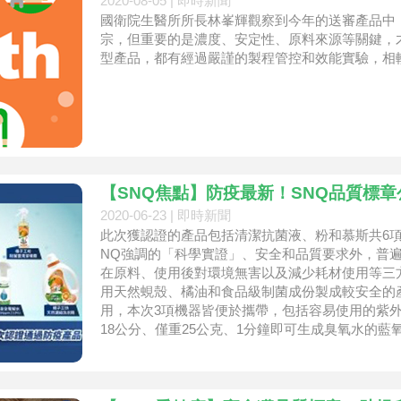
2020-08-05 |
即時新聞
國衛院生醫所所長林峯輝觀察到今年的送審產品中
宗，但重要的是濃度、安定性、原料來源等關鍵，
型產品，都有經過嚴謹的製程管控和效能實驗，相
【SNQ焦點】防疫最新！SNQ品質標
2020-06-23 |
即時新聞
此次獲認證的產品包括清潔抗菌液、粉和慕斯共6項
NQ強調的「科學實證」、安全和品質要求外，普
在原料、使用後對環境無害以及減少耗材使用等三
用天然蜆殼、橘油和食品級制菌成份製成較安全的
用，本次3項機器皆便於攜帶，包括容易使用的紫外
18公分、僅重25公克、1分鐘即可生成臭氧水的藍