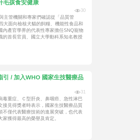
升毛孩食安健康
30
，與主管機關和專家們確認從「品質管
｣四大面向檢核犬貓的飼糧、機能性食品和
國內產官學界的代表性專家擔任SNQ寵物
職的首長官員、國立大學動科系知名教授
 / 加入WHO 國家生技醫療品
31
病毒重症、Ｃ型肝炎、鼻咽癌、急性淋巴
文接見得獎者時表示，國家生技醫療品質
項不僅代表醫療技術的進展突破，也代表
大家獲得最高的榮譽及肯定。