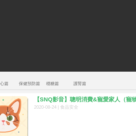
心篇
保健預防篇
穩糖篇
護腎篇
【SNQ影音】聰明消費&寵愛家人（寵物食
2020-08-24 |
食品安全