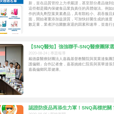
新，並在品質管控上力求嚴謹，甚至部分產品做到
這些都是國內保健食品業負責任的具體做法。例如
作的滴丸劑型葉黃素產品，具有顆粒小、易吞服且
面，開始著重添加益源質，可加快好菌生成的速度
數足量，業者評估菌數衰退的因素和速率，並進行
綜前所述，不管是在劑型、成分和製
【SNQ醫知】強強聯手-SNQ醫療團隊選
2020-08-24 |
專題報導
戴德森醫療財團法人嘉義基督教醫院與英業達集團英華
護偏鄉」合作記者會，嘉基姚維仁院長與英華達張
嘉義偏鄉民眾健康。
認證防疫品再添生力軍！SNQ高標把關