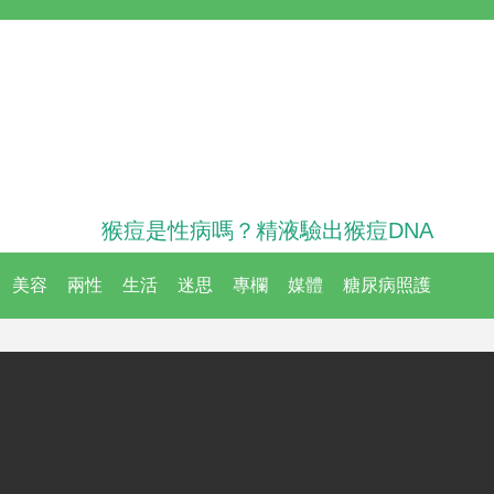
猴痘是性病嗎？精液驗出猴痘DNA
美容
兩性
生活
迷思
專欄
媒體
糖尿病照護