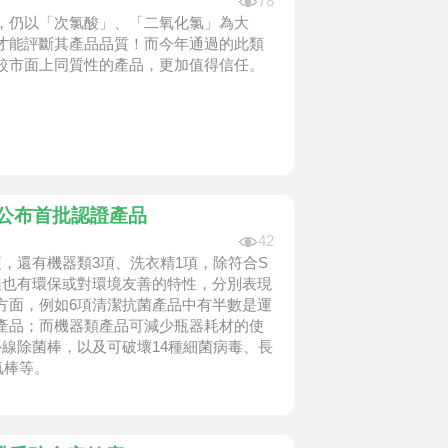
78
，仍以「次氯酸」、「二氧化氯」為大
才能評斷其產品品質！而今年通過的此類
較市面上同質性的產品，更加值得信任。
章公布首批認證產品
42
，還有機器類3項、洗衣精1項，除符合S
遍也有環保或對環境友善的特性，分別表現
方面，例如6項清潔抗菌產品中有半數是運
產品；而機器類產品可減少瓶器耗材的使
線除菌棒，以及可破壞14種細菌病毒、長
氧棒等。