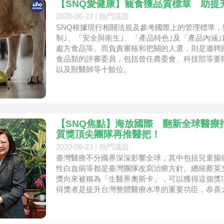
【SNQ愛健康】寵食獲品質標章 助提
2020-06-23 |
熱門議題
SNQ根據現行相關法規及參考國際上的管理標準
制｣、「安全與衛生｣、「產品特色｣及「產品內涵
處方食品等。而負責審核和把關的人選，則是邀聘
食品類的評審委員，包括曾任農委會、科技部等要
以及獸醫師等十餘位。
【SNQ焦點】海放國際 翻新全球醫療指引
質獎頂尖團隊再推醫把！
2020-06-23 |
熱門議題
臺灣醫療不分國界深深影響全球，其中包括兒童腸
性白血病等都是臺灣團隊改寫治療方針。總統蔡英
獎向來被稱為「生醫界奧斯卡」，可以獲得這個獎
得獎者是提升台灣整體醫療水準的重要功臣，恭喜