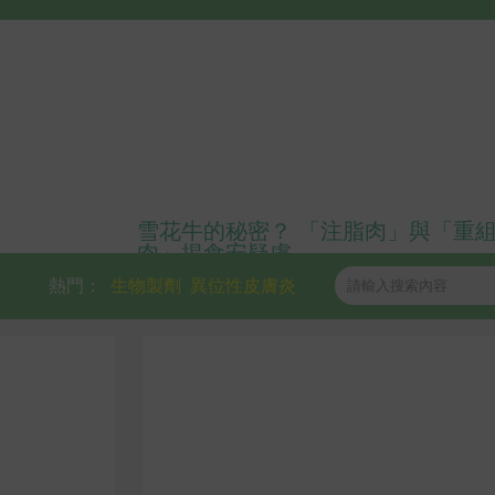
雪花牛的秘密？ 「注脂肉」與「重
肉」揭食安疑慮
熱門：
生物製劑
異位性皮膚炎