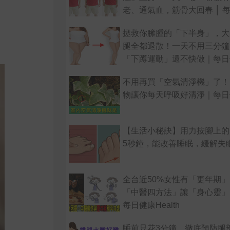
老、通氣血，筋骨大回春 │ 每
alth
拯救你臃腫的「下半身」，大
腿全都退散！一天不用三分鐘
「下蹲運動」還不快做｜每日健康
不用再買「空氣清淨機」了！
物讓你每天呼吸好清淨｜每日健康
【生活小秘訣】用力按腳上的
5秒鐘，能改善睡眠，緩解失
全台近50%女性有「更年期
「中醫四方法」讓「身心靈」
每日健康Health
睡前只花3分鐘 徹底預防腿