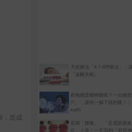
天然療法「4-7-8呼吸法」，
「遠離失眠」
夜晚總是輾轉難眠？一分鐘按
穴」，讓你一躺下就秒睡！｜
ealth
與，造成
長期「腰痠」、「足底筋膜炎
症」上身！一天30秒「舒筋