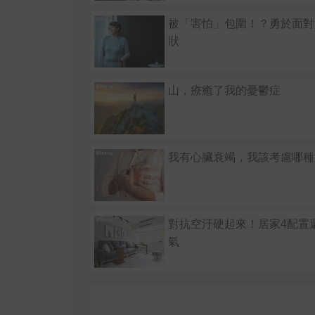
被「害怕」包圍！？勇於面對
狀
山，療癒了我的憂鬱症
我有心臟衰竭，我該考慮哪種
對抗空汙硬起來！居家4配置
氣