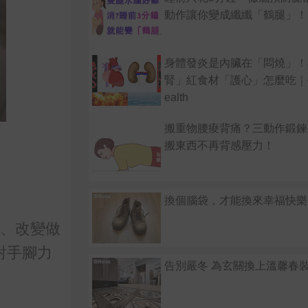
動作讓你變成纖纖「鶴腿」！
身體發炎是內臟在「悶燒」！
腎」紅食材「護心」怎麼吃｜
ealth
搬重物腰痠背痛？三動作鍛鍊
搬東西不再背感壓力！
換個腦袋，才能換來幸福快樂
適、改變做
對手腳力
告別嚴冬 為玄關換上溫馨春