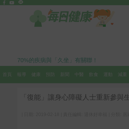
70%的疾病與「久坐」有關聯！
首頁
報導
健康
預防
新聞
中醫
飲食
運動
減重
「復能」讓身心障礙人士重新參與
| 日期:
2019-02-18
| 責任編輯:
退休好幸福
| 分類:
居