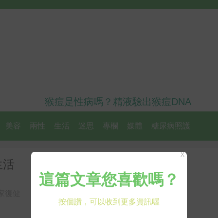
猴痘是性病嗎？精液驗出猴痘DNA
美容
兩性
生活
迷思
專欄
媒體
糖尿病照護
X
生活
家復健