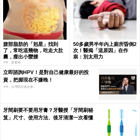
腹部脂肪的「剋星」找到
50多歲男半年內上廁所昏倒2
了，常吃這幾物，吃走大肚
次！醫揭「這原因」在作
囊，瘦出小蠻腰
祟：別太用力
PR．新素簡
立即諮詢HPV！是對自己健康最好的投
資，把握現在不嫌晚！
PR．台灣癌症基金會
牙間刷要不要用牙膏？牙醫授「牙間刷秘
笈」尺寸、使用方法、後牙清潔一次看懂