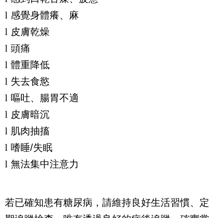
l
感覺身體癢、麻
l
皮膚乾燥
l
頭痛
l
體重降低
l
失去食慾
l
嘔吐、腸胃不適
l
皮膚暗沉
l
肌肉抽搐
l
嗜睡
/
失眠
l
無法集中注意力
若已確知患有糖尿病，請維持良好生活習慣、定