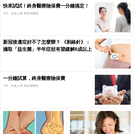
快來試試！終身醫療險保費一分鐘搞定！
PR．安達人壽 新終身醫靠
新冠後遺症好不了怎麼辦？ 《刺絡針》：
攝取「益生菌」半年症狀有望緩解6成以上
一分鐘試算，終身醫療險保費
PR．安達人壽 新終身醫靠