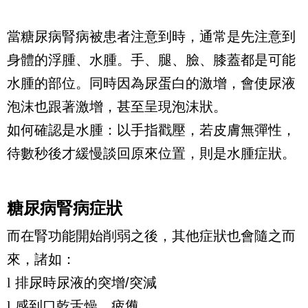
當糖尿病腎病被患者注意到時，通常是先注意到
身體的浮腫、水腫。手、腿、臉、膝蓋都是可能
水腫的部位。同時因為尿蛋白的激增，會使尿液
泡沫也跟著激增，甚至呈現泡沫狀。
如何確認是水腫：以手指戳壓，若皮膚無彈性，
待數秒後才緩慢談回原來位置，則是水腫症狀。
糖尿病腎病症狀
而在腎功能開始削弱之後，其他症狀也會隨之而
來，諸如：
l
排尿時尿液的突增
/
突減
l
感到口乾舌燥、疲憊