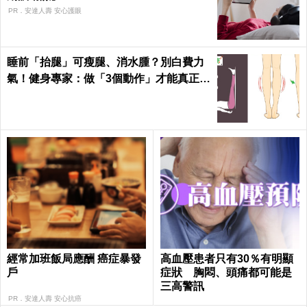
PR．安達人壽 安心護眼
睡前「抬腿」可瘦腿、消水腫？別白費力
氣！健身專家：做「3個動作」才能真正躺
著瘦｜每日健康
經常加班飯局應酬 癌症暴發
高血壓患者只有30％有明顯
戶
症狀 胸悶、頭痛都可能是
三高警訊
PR．安達人壽 安心抗癌