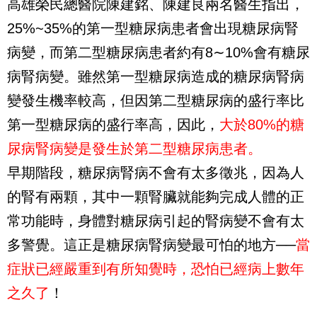
高雄榮民總醫院陳建銘、陳建良兩名醫生指出，
25%~35%
的第一型糖尿病患者會出現糖尿病腎
病變，而第二型糖尿病患者約有
8
∼
10%
會有糖尿
病腎病變。雖然第一型糖尿病造成的糖尿病腎病
變發生機率較高，但因第二型糖尿病的盛行率比
第一型糖尿病的盛行率高，因此，
大於
80%
的糖
尿病腎病變是發生於第二型糖尿病患者。
早期階段，糖尿病腎病不會有太多徵兆，因為人
的腎有兩顆，其中一顆腎臟就能夠完成人體的正
常功能時，身體對糖尿病引起的腎病變不會有太
多警覺。這正是糖尿病腎病變最可怕的地方──
當
症狀已經嚴重到有所知覺時，恐怕已經病上數年
之久了
！