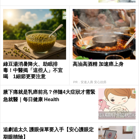
綠豆湯消暑降火、助眠排
高油高酒精 加速癌上身
毒！中醫揭「這些人」不宜
喝 1細節更要注意
PR．安達人壽 安心抗癌
腋下痛就是乳癌前兆？伴隨4大症狀才需緊
急就醫｜每日健康 Health
追劇追太久 護眼保單要入手【安心護眼定
期眼睛險】