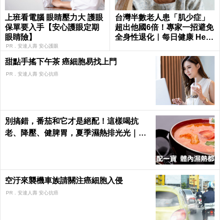
上班看電腦 眼睛壓力大 護眼
台灣半數老人患「肌少症」
保單要入手【安心護眼定期
超出他國6倍！專家一招避免
眼睛險】
全身性退化｜每日健康 Healt
h
PR．安達人壽 安心護眼
甜點手搖下午茶 癌細胞易找上門
PR．安達人壽 安心抗癌
別搞錯，番茄和它才是絕配！這樣喝抗
老、降壓、健脾胃，夏季濕熱排光光｜每
日健康 Health
空汙來襲機車族請關注癌細胞入侵
PR．安達人壽 安心抗癌