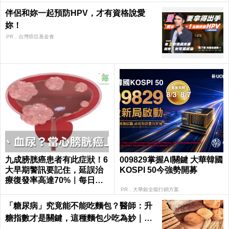
伴侶和妳一起預防HPV，才有資格說愛
妳！
PR．台灣癌症基金會
九成膀胱癌患者有此症狀！6
009829掌握AI關鍵 大華韓國
大早期警訊要記住，延誤治
KOSPI 50今強勢開募
療復發率高達70%｜每日健
康 Health
PR．大華銀全能行銷方案
「糖尿病」究竟能不能吃麵包？醫師：升
糖指數才是關鍵，這種麵包少吃為妙｜每