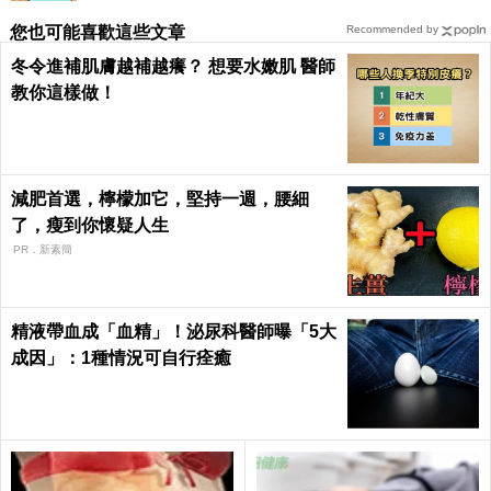
您也可能喜歡這些文章
Recommended by
冬令進補肌膚越補越癢？ 想要水嫩肌 醫師
教你這樣做！
減肥首選，檸檬加它，堅持一週，腰細
了，瘦到你懷疑人生
PR．新素簡
精液帶血成「血精」！泌尿科醫師曝「5大
成因」：1種情況可自行痊癒