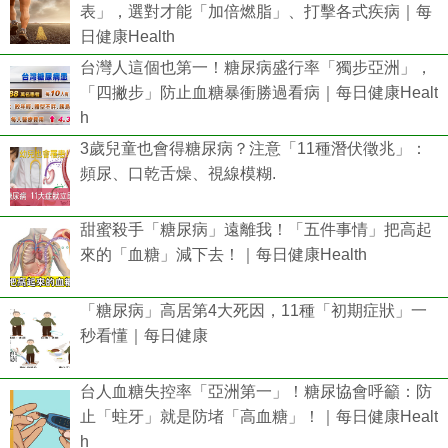
表」，選對才能「加倍燃脂」、打擊各式疾病｜每
日健康Health
台灣人這個也第一！糖尿病盛行率「獨步亞洲」，
「四撇步」防止血糖暴衝勝過看病｜每日健康Healt
h
3歲兒童也會得糖尿病？注意「11種潛伏徵兆」：
頻尿、口乾舌燥、視線模糊.
甜蜜殺手「糖尿病」遠離我！「五件事情」把高起
來的「血糖」減下去！｜每日健康Health
「糖尿病」高居第4大死因，11種「初期症狀」一
秒看懂｜每日健康
台人血糖失控率「亞洲第一」！糖尿協會呼籲：防
止「蛀牙」就是防堵「高血糖」！｜每日健康Healt
h