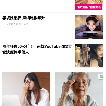
日健康
報復性熬夜 癌細胞數攀升
PR．安達人壽 安心抗癌
兩年狂瘦50公斤！ 南韓YouTuber靠3大
秘訣瘦掉半個人