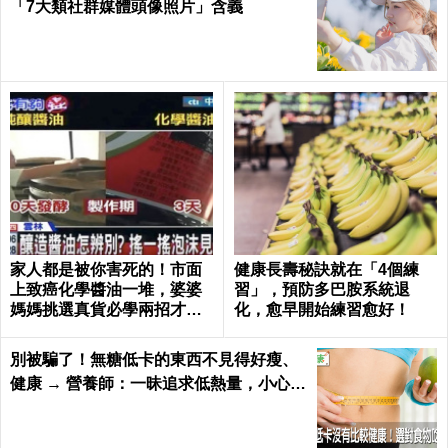
「7大類社群媒體頭像照片」含義
家人都是被你害死的！市面
健康長壽秘訣就在「4個練
上致癌化學醬油一堆，婆婆
習」，預防多巴胺系統退
媽媽挑選真貨必學兩招才吃
化，愈早開始練習愈好！
得安心｜每日健康 Health
別被騙了！無糖低卡的東西不見得好瘦、
健康 → 營養師：一昧追求低熱量，小心猝
死率飆高｜每日健康 Health