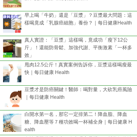
早上喝「牛奶」還是「豆漿」？豆漿最大問題：這
樣喝竟成「乳腺癌細胞」養份？｜每日健康Health
真人實證：「豆漿」這樣喝，竟成功「瘦下12公
斤」！還能防骨鬆、加強代謝、平衡激素「一杯多
效」
甩肉12.5公斤！真實案例告訴你，豆漿這樣喝瘦最
快｜每日健康 Health
豆漿才是防癌關鍵！醫師：喝對量，大砍乳癌風險
｜每日健康 Health
白開水第一名，那它一定排第二！降血脂、降血
糖、降血壓等７種功效喝一杯補全身｜每日健康 H
ealth