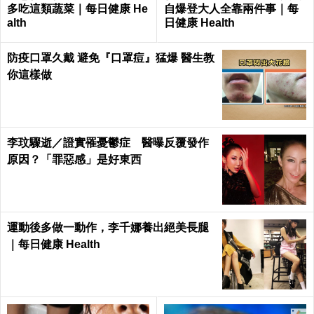
多吃這類蔬菜｜每日健康 He
自爆登大人全靠兩件事｜每
alth
日健康 Health
防疫口罩久戴 避免『口罩痘』猛爆 醫生教
你這樣做
李玟驟逝／證實罹憂鬱症 醫曝反覆發作
原因？「罪惡感」是好東西
運動後多做一動作，李千娜養出絕美長腿
｜每日健康 Health