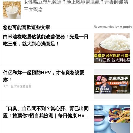
女性喝豆漿恐致癌？晚上喝容易脹氣？營養師釐清
三大觀念
您也可能喜歡這些文章
Recommended by
白米這樣吃居然就能改善便秘！光是一日
吃三餐，就大到心滿意足！
伴侶和妳一起預防HPV，才有資格說愛
妳！
PR．台灣癌症基金會
「口臭」自己聞不到？當心肝、腎已出問
題！推薦你1招自我撿測｜每日健康 Healt
h