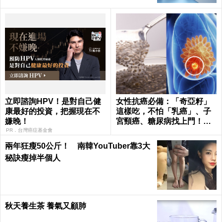
立即諮詢HPV！是對自己健
女性抗癌必備：「奇亞籽」
康最好的投資，把握現在不
這樣吃，不怕「乳癌」、子
嫌晚！
宮頸癌、糖尿病找上門！一
匙七種保健功效｜每日健康
PR．台灣癌症基金會
Health
兩年狂瘦50公斤！ 南韓YouTuber靠3大
秘訣瘦掉半個人
秋天養生茶 養氣又顧肺