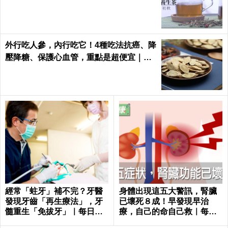
外行吃人參，內行吃它！4種吃法抗癌、降
壓降糖、保護心血管，重點是超便宜｜每
日健康 Health
經常「蛀牙」補不完？牙醫
身體出現這五大警訊，腎臟
發現牙齒「再生療法」，牙
已壞死８成！早發現早治
髓重生「免拔牙」｜每日健
療，自己的命自己救｜每日
康 Health
健康 Health