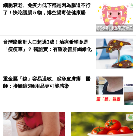
細胞衰老、免疫力低下都是因為腸道不行
了！快吃護腸５物，排空腸毒使健康腸腸
久久｜每日健康 Health
台灣脂肪肝人口超過3成！治療希望竟是
「瘦瘦筆」？ 醫證實：有望改善肝纖維化
重金屬「鎳」容易過敏、起疹皮膚癢 醫
師：接觸這5種用品更可能感染