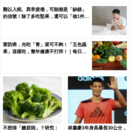
難以入眠、異常疲倦，可能都是「缺鎂」
的信號！除了多吃堅果，還可以「做1件
事」把鎂補足
要防癌，光吃「青」菜可不夠！「五色蔬
果」這樣吃，整年健康不打烊！｜每日健
康Health
不想得「糖尿病」？研究：
林書豪3年身高暴長30公分，