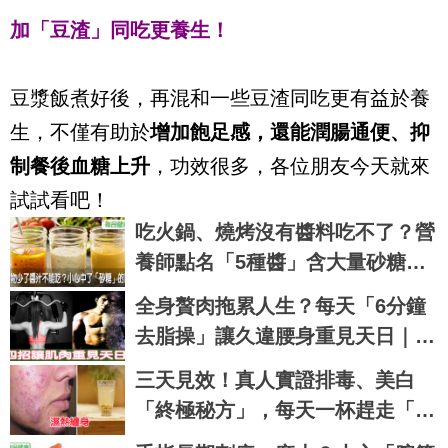
加「豆渣」同吃更養生！
豆漿飯煮好後，再混和一些豆渣同吃更有益於養
生，不僅有助於
增加飽足感，還能潤腸通便、抑
制餐後血糖上升
，功效很多，各位朋友今天就來
試試看吧！
吃火鍋、燒烤沒有醬料吃不了？營
養師點名「5種醬」含大量砂糖，
當心越吃血糖越崩盤｜每日健康 H
全身贅肉拖累人生？每天「6分鐘
ealth
去脂操」讓久違腰身重見天日｜每
日健康Health
三天見效！真人實證排毒、美白
「終極秘方」，每天一杯趕走「濕
熱」痘痘全消失｜每日健康Health