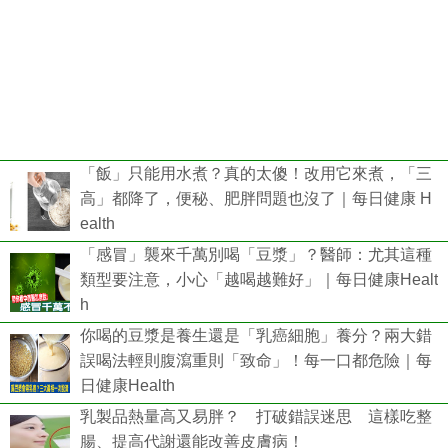
「飯」只能用水煮？真的太傻！改用它來煮，「三
高」都降了，便秘、肥胖問題也沒了｜每日健康 H
ealth
「感冒」襲來千萬別喝「豆漿」？醫師：尤其這種
類型要注意，小心「越喝越難好」｜每日健康Healt
h
你喝的豆漿是養生還是「乳癌細胞」養分？兩大錯
誤喝法輕則腹瀉重則「致命」！每一口都危險｜每
日健康Health
乳製品熱量高又易胖？ 打破錯誤迷思 這樣吃整
腸、提高代謝還能改善皮膚病！