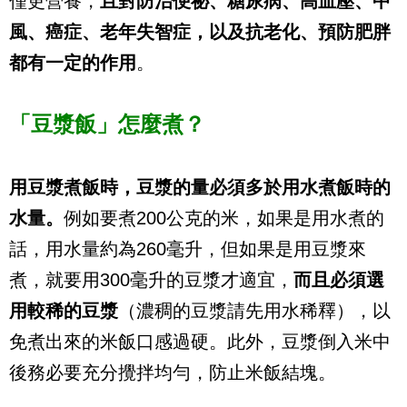
僅更營養，
且對防治便祕、糖尿病、高血壓、中
風、癌症、老年失智症，以及抗老化、預防肥胖
都有一定的作用
。
「豆漿飯」怎麼煮？
用豆漿煮飯時，豆漿的量必須多於用水煮飯時的
水量。
例如要煮200公克的米，如果是用水煮的
話，用水量約為260毫升，但如果是用豆漿來
煮，就要用300毫升的豆漿才適宜，
而且必須選
用較稀的豆漿
（濃稠的豆漿請先用水稀釋），以
免煮出來的米飯口感過硬。此外，豆漿倒入米中
後務必要充分攪拌均勻，防止米飯結塊。