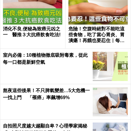
消化不良.便秘為致癌元凶之
危險！空腹時絕對不能吃這
一 醫推３大抗癌飲食吃法!
些食物，吃了當心胃炎、胃
潰瘍！再餓也要忍住｜每日
健康 Health
室內必備：10種植物徹底吸附毒素，從此
每一口都是新鮮空氣
熬夜這些後果！不只脾氣變差…5大危機一
一找上門 「罹癌」率飆增69%
自拍照尺度越大越顯自卑？心理學家揭秘