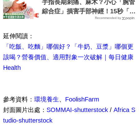
手指長期刺痛、麻木？小心「腕管
綜合症」損害手部神經！15秒「手
Recommended by
部伸展」這樣練，別讓身體空
「腕」惜！
延伸閱讀：
「吃飯、吃麵」哪個好？「牛奶、豆漿」哪個更
該喝？營養價值、適用對象一次破解｜每日健康
Health
參考資料：
環境養生
、
FoolishFarm
封面圖片出處：
SOMMAI-shutterstock
/
Africa S
tudio-shutterstock