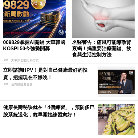
009829掌握AI關鍵 大華韓國
名醫警告：痛風可能導致腎
KOSPI 50今強勢開募
衰竭！揭重要治療關鍵、飲
食與生活控制方法
PR．大華銀全能行銷方案
立即諮詢HPV！是對自己健康最好的投
資，把握現在不嫌晚！
PR．台灣癌症基金會
健康長壽秘訣就在「4個練習」，預防多巴
胺系統退化，愈早開始練習愈好！