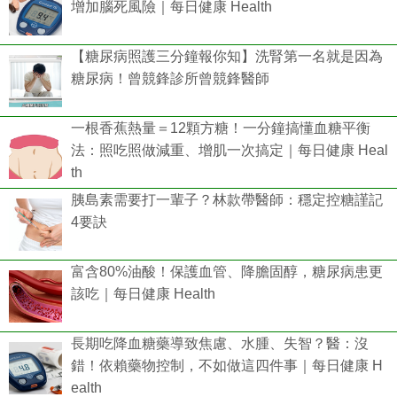
增加腦死風險｜每日健康 Health
【糖尿病照護三分鐘報你知】洗腎第一名就是因為
糖尿病！曾競鋒診所曾競鋒醫師
一根香蕉熱量＝12顆方糖！一分鐘搞懂血糖平衡
法：照吃照做減重、增肌一次搞定｜每日健康 Heal
th
胰島素需要打一輩子？林款帶醫師：穩定控糖謹記
4要訣
富含80%油酸！保護血管、降膽固醇，糖尿病患更
該吃｜每日健康 Health
長期吃降血糖藥導致焦慮、水腫、失智？醫：沒
錯！依賴藥物控制，不如做這四件事｜每日健康 H
ealth