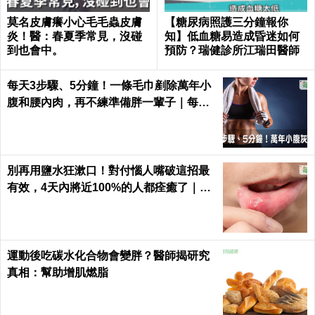
莫名皮膚癢小心毛毛蟲皮膚
【糖尿病照護三分鐘報你
炎！醫：春夏季常見，沒碰
知】低血糖易造成昏迷如何
到也會中。
預防？瑞健診所江瑞田醫師
每天3步驟、5分鐘！一條毛巾剷除萬年小
腹和腰內肉，再不練準備胖一輩子｜每日
健康 Health
別再用鹽水狂漱口！對付惱人嘴破這招最
有效，4天內將近100%的人都痊癒了｜每
日健康 Health
運動後吃碳水化合物會變胖？醫師揭研究
真相：幫助增肌燃脂