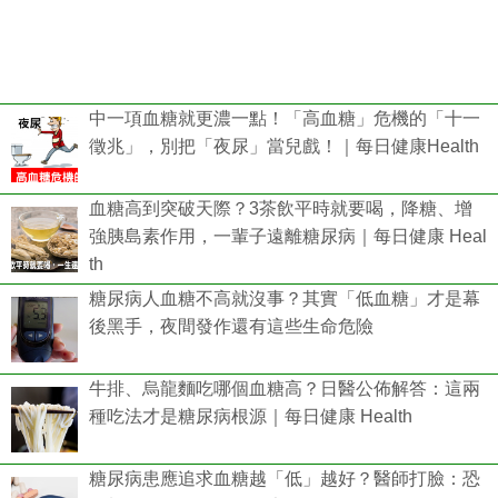
中一項血糖就更濃一點！「高血糖」危機的「十一
徵兆」，別把「夜尿」當兒戲！｜每日健康Health
血糖高到突破天際？3茶飲平時就要喝，降糖、增
強胰島素作用，一輩子遠離糖尿病｜每日健康 Heal
th
糖尿病人血糖不高就沒事？其實「低血糖」才是幕
後黑手，夜間發作還有這些生命危險
牛排、烏龍麵吃哪個血糖高？日醫公佈解答：這兩
種吃法才是糖尿病根源｜每日健康 Health
糖尿病患應追求血糖越「低」越好？醫師打臉：恐