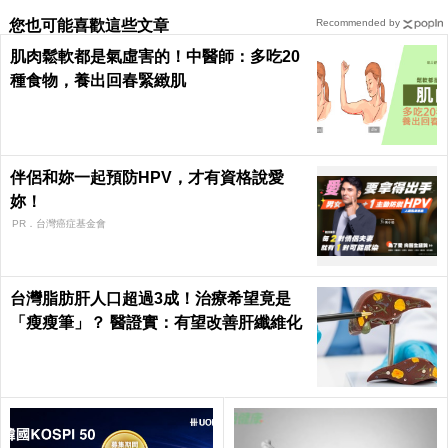
您也可能喜歡這些文章
Recommended by
肌肉鬆軟都是氣虛害的！中醫師：多吃20
種食物，養出回春緊緻肌
伴侶和妳一起預防HPV，才有資格說愛
妳！
PR．台灣癌症基金會
台灣脂肪肝人口超過3成！治療希望竟是
「瘦瘦筆」？ 醫證實：有望改善肝纖維化