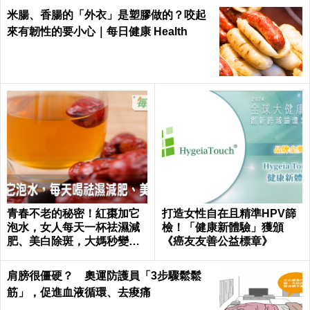
米腸、香腸的「外衣」是塑膠做的？咬起
來有韌性的要小心｜每日健康 Health
青春不老的秘密！紅棗加它
打造女性自在且精準HPV篩
泡水，女人每天一杯祛濕減
檢！「健康新體驗」獲頒
肥、美白除斑，大媽秒變少
《癌友友善公益標章》
女｜每日健康 Health
肩膀很僵硬？ 奧運防護員「3步驟鬆鬆
筋」，促進血液循環、去痠痛