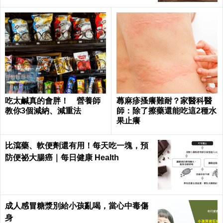
吃太鹹真的會胖！ 營養師
蕁麻疹搔癢難耐？家醫科醫
教你3個減納、減重法
師：除了擦藥還能吃這2種水
果止癢
比瀉藥、軟便劑還有用！每天吃一塊，預
防便祕大腸癌｜每日健康 Health
成人感冒糖漿別給小孩亂喝，當心中毒傷
身