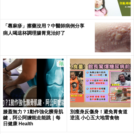
「蕁麻疹」擦藥沒用？中醫師病例分享
病人喝這杯調理腸胃竟治好了
膝蓋無力？1動作強化髕骨肌
別瘦身反傷身！避免胃食道
鍵，阿公阿嬤能走能跳｜每
逆流 小心五大地雷食物
日健康 Health