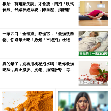
根治「荷爾蒙失調」才會瘦：四招「臥式
伸展」舒緩神經系統，降血壓、消肥胖這
樣練最簡單！
一家四口「全罹癌」都怪它，「最強致癌
物」你還每天吃！必知「三絕招」杜絕癌
從口入｜每日健康Health
真的錯了，別再用枸杞泡水喝！教你最強
吃法，真正減肥、抗老、滋補肝腎｜每日
健康Health