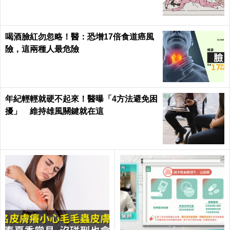
喝酒臉紅勿忽略！醫：恐增17倍食道癌風
險，這兩種人最危險
年紀輕輕就硬不起來！醫曝「4方法避免困
擾」 維持雄風關鍵就在這