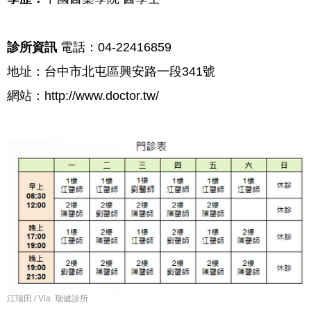
診所資訊
電話：
04-22416859
地址：
台中市北屯區興安路一段
341
號
網站
：
http://www.doctor.tw/
江瑞田 / Via 瑞健診所