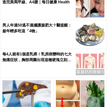
造完美馬甲線、A4腰｜每日健康 Health
男人年過50逃不過攝護腺肥大？醫提醒：
趁年輕多吃這「4物」
每4人就有1個是乳癌！乳房病變時的七大
無痛症狀，胸部周圍出現這種硬塊立刻就
醫｜每日健康 Health