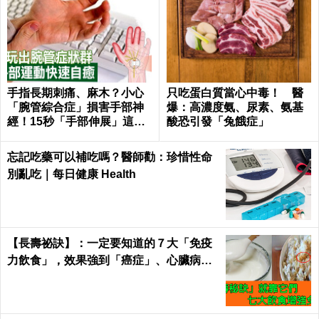
手指長期刺痛、麻木？小心
只吃蛋白質當心中毒！ 醫
「腕管綜合症」損害手部神
爆：高濃度氨、尿素、氨基
經！15秒「手部伸展」這樣
酸恐引發「兔餓症」
練，別讓身體空「腕」惜！
忘記吃藥可以補吃嗎？醫師勸：珍惜性命
別亂吃｜每日健康 Health
【長壽祕訣】：一定要知道的７大「免疫
力飲食」，效果強到「癌症」、心臟病、
糖尿病都怕！｜每日健康Health