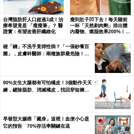
台灣脂肪肝人口超過3成！治
瘦到肚子凹下去！每天睡前
療希望竟是 「瘦瘦筆」？ 醫
一杯「天然剷肉劑」排出體
證實：有望改善肝纖維化
內廢物、燃脂效果200%｜每
日健康
碰「錢」不洗手竟得性病？「一張鈔養百
菌」，皮膚科醫師：兩種族群最危險！｜
每日健康Health
90%女生大腿都有可怕橘皮！3個動作天天
練，鏟除脂肪、消滅橘皮，找回穿短褲的
自信｜每日健康 Health
早發型大腸癌「藏身」這裡！血便小心是
它的預告 70%存活率關鍵在這