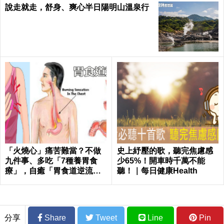
說走就走，舒身、爽心半日陽明山溫泉行
「火燒心」痛苦難當？不做
史上紓壓的歌，聽完焦慮感
九件事、多吃「7種養胃食
少65%！開車時千萬不能
療」，自癒「胃食道逆流」
聽！｜每日健康Health
不求人！
分享
Share
Tweet
Line
Pin