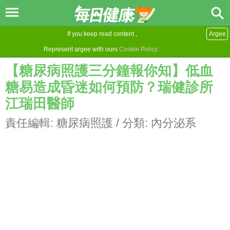
If you keep read content ,
Argee
Represent argee with ours
Cookie Policy
.
【糖尿病照護三分鐘報你知】低血
糖易造成昏迷如何預防？瑞健診所
江瑞田醫師
責任編輯:
糖尿病照護
/ 分類:
內分泌系