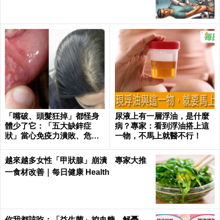
「嘴破、頭髮狂掉」都怪身
尿液上有一層浮油，是什麼
體少了它：「五大缺鋅症
病？專家：看到浮油搭上這
狀」當心免疫力潰敗、危機
一物，不馬上就醫不行！
一觸即發！3食物救回來｜每
日健康Health
越來越多女性「甲狀腺」崩潰 專家大推
一食材改善｜每日健康 Health
你我都該吃：「益生菌」控血糖、解憂