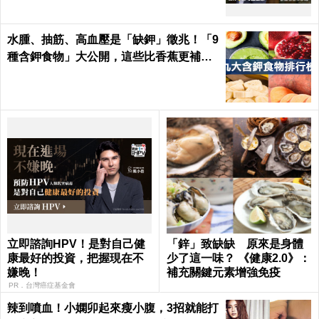
水腫、抽筋、高血壓是「缺鉀」徵兆！「9
種含鉀食物」大公開，這些比香蕉更補鉀
｜每日健康 Health
立即諮詢HPV！是對自己健
「鋅」致缺缺 原來是身體
康最好的投資，把握現在不
少了這一味？ 《健康2.0》：
嫌晚！
補充關鍵元素增強免疫
PR．台灣癌症基金會
辣到噴血！小嫻卯起來瘦小腹，3招就能打