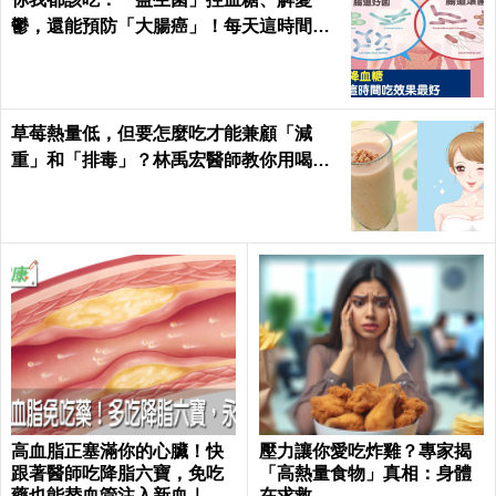
鬱，還能預防「大腸癌」！每天這時間吃
最有效｜每日健康Health
草莓熱量低，但要怎麼吃才能兼顧「減
重」和「排毒」？林禹宏醫師教你用喝的
｜每日健康 Health
高血脂正塞滿你的心臟！快
壓力讓你愛吃炸雞？專家揭
跟著醫師吃降脂六寶，免吃
「高熱量食物」真相：身體
藥也能替血管注入新血｜每
在求救