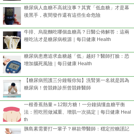
糖尿病人血糖不高就沒事？其實「低血糖」才是幕
後黑手，夜間發作還有這些生命危險
牛排、烏龍麵吃哪個血糖高？日醫公佈解答：這兩
種吃法才是糖尿病根源｜每日健康 Health
糖尿病患應追求血糖越「低」越好？醫師打臉：恐
增加腦死風險｜每日健康 Health
【糖尿病照護三分鐘報你知】洗腎第一名就是因為
糖尿病！曾競鋒診所曾競鋒醫師
一根香蕉熱量＝12顆方糖！一分鐘搞懂血糖平衡
法：照吃照做減重、增肌一次搞定｜每日健康 Heal
th
胰島素需要打一輩子？林款帶醫師：穩定控糖謹記