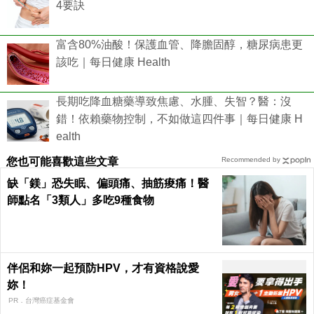
4要訣
富含80%油酸！保護血管、降膽固醇，糖尿病患更
該吃｜每日健康 Health
長期吃降血糖藥導致焦慮、水腫、失智？醫：沒
錯！依賴藥物控制，不如做這四件事｜每日健康 H
ealth
您也可能喜歡這些文章
Recommended by
缺「鎂」恐失眠、偏頭痛、抽筋痠痛！醫
師點名「3類人」多吃9種食物
伴侶和妳一起預防HPV，才有資格說愛
妳！
PR．台灣癌症基金會