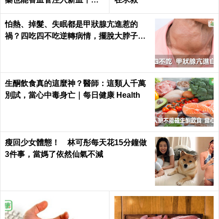
日健康 Health
怕熱、掉髮、失眠都是甲狀腺亢進惹的
禍？四吃四不吃逆轉病情，擺脫大脖子！
｜每日健康 Health
生酮飲食真的這麼神？醫師：這類人千萬
別試，當心中毒身亡｜每日健康 Health
瘦回少女體態！ 林可彤每天花15分鐘做
3件事，當媽了依然仙氣不減