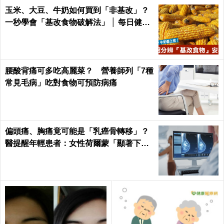
玉米、大豆、牛奶如何買到「非基改」？
一秒學會「基改食物破解法」 │ 每日健康
Health
腰酸背痛可多吃高麗菜？ 營養師列「7種
常見毛病」吃對食物可預防病痛
偏頭痛、胸痛竟可能是「乳癌骨轉移」？
醫提醒年輕患者：女性荷爾蒙「顯著下
降」最危險