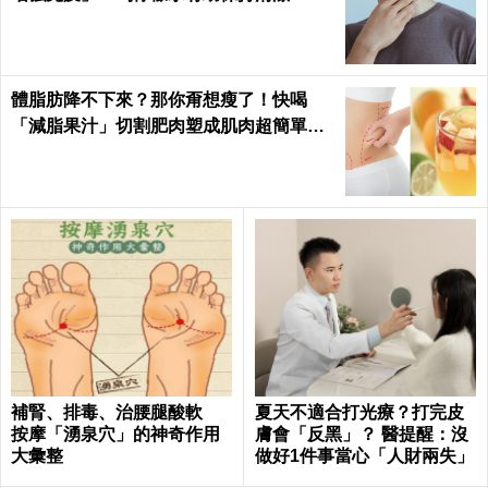
體脂肪降不下來？那你甭想瘦了！快喝
「減脂果汁」切割肥肉塑成肌肉超簡單｜
每日健康 Health
補腎、排毒、治腰腿酸軟
夏天不適合打光療？打完皮
按摩「湧泉穴」的神奇作用
膚會「反黑」？ 醫提醒：沒
大彙整
做好1件事當心「人財兩失」