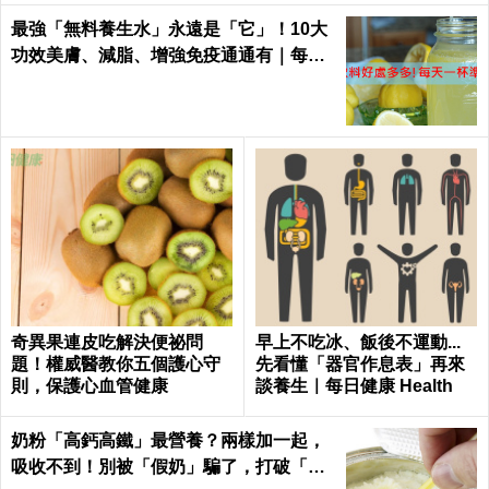
最強「無料養生水」永遠是「它」！10大
功效美膚、減脂、增強免疫通通有｜每日
健康
奇異果連皮吃解決便祕問
早上不吃冰、飯後不運動...
題！權威醫教你五個護心守
先看懂「器官作息表」再來
則，保護心血管健康
談養生｜每日健康 Health
奶粉「高鈣高鐵」最營養？兩樣加一起，
吸收不到！別被「假奶」騙了，打破「營