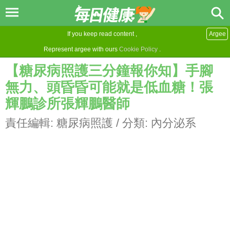
If you keep read content ,
Argee
Represent argee with ours
Cookie Policy
.
【糖尿病照護三分鐘報你知】手腳
無力、頭昏昏可能就是低血糖！張
輝鵬診所張輝鵬醫師
責任編輯:
糖尿病照護
/ 分類:
內分泌系