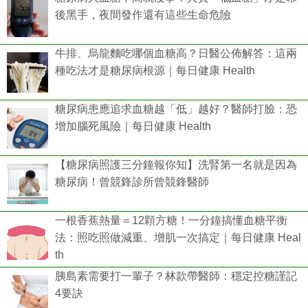
後黑手，夜間發作還有這些生命危險
牛排、烏龍麵吃哪個血糖高？日醫公佈解答：這兩
種吃法才是糖尿病根源｜每日健康 Health
糖尿病患應追求血糖越「低」越好？醫師打臉：恐
增加腦死風險｜每日健康 Health
【糖尿病照護三分鐘報你知】洗腎第一名就是因為
糖尿病！曾競鋒診所曾競鋒醫師
一根香蕉熱量＝12顆方糖！一分鐘搞懂血糖平衡
法：照吃照做減重、增肌一次搞定｜每日健康 Heal
th
胰島素需要打一輩子？林款帶醫師：穩定控糖謹記
4要訣