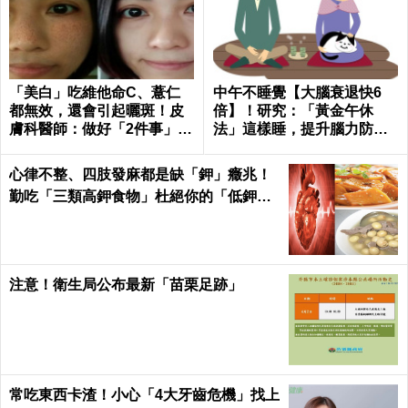
「美白」吃維他命C、薏仁
中午不睡覺【大腦衰退快6
都無效，還會引起曬斑！皮
倍】！研究：「黃金午休
膚科醫師：做好「2件事」最
法」這樣睡，提升腦力防癡
能變白｜每日健康 Health
呆！｜每日健康Health
心律不整、四肢發麻都是缺「鉀」癥兆！
勤吃「三類高鉀食物」杜絕你的「低鉀」
危機｜每日健康Health
注意！衛生局公布最新「苗栗足跡」
常吃東西卡渣！小心「4大牙齒危機」找上