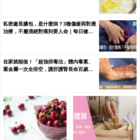
養添加」迷思！
私密處長膿包，是什麼病？3種傷瘡與對應
治療，不釐清絕對痛到要人命｜每日健康
Health
在家就能做！「超強排毒法」體內毒素、
重金屬一次全排空，護肝護腎長命百歲｜
每日健康 Health