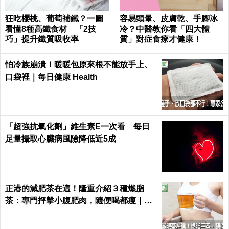
狂吃櫻桃、葡萄補鐵？一圖
容易頭暈、皮膚乾、手腳冰
看懂8種高鐵食材 「2技
冷？中醫教你看「四大體
巧」提升鐵質吸收率
質」對症食療才健康！
怕冷族崩潰！暖暖包原來根不能放手上、
口袋裡｜每日健康 Health
「超強抗氧化劑」維生素E一次看 每日
足量攝取心臟病風險降低近5成
正港的減肥茶在這！隆重介紹３種燃脂
茶：專門抨擊小腹肥肉，隨便喝都瘦｜每
日健康 Health