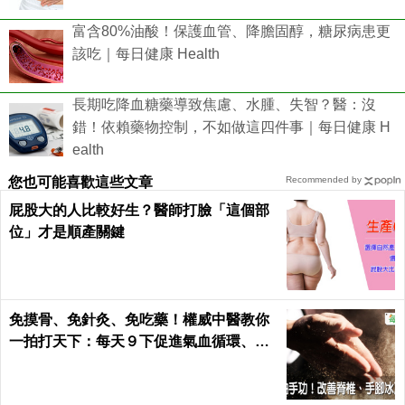
富含80%油酸！保護血管、降膽固醇，糖尿病患更
該吃｜每日健康 Health
長期吃降血糖藥導致焦慮、水腫、失智？醫：沒
錯！依賴藥物控制，不如做這四件事｜每日健康 H
ealth
您也可能喜歡這些文章
Recommended by
屁股大的人比較好生？醫師打臉「這個部
位」才是順產關鍵
免摸骨、免針灸、免吃藥！權威中醫教你
一拍打天下：每天９下促進氣血循環、活
絡筋骨｜每日健康 Health