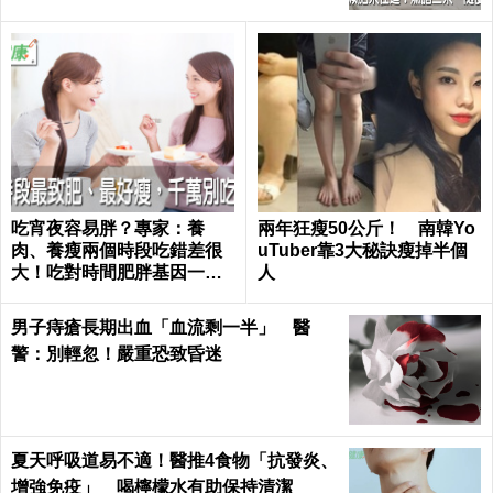
吃宵夜容易胖？專家：養
兩年狂瘦50公斤！ 南韓Yo
肉、養瘦兩個時段吃錯差很
uTuber靠3大秘訣瘦掉半個
大！吃對時間肥胖基因一秒
人
關閉｜每日健康 Health
男子痔瘡長期出血「血流剩一半」 醫
警：別輕忽！嚴重恐致昏迷
夏天呼吸道易不適！醫推4食物「抗發炎、
增強免疫」 喝檸檬水有助保持清潔