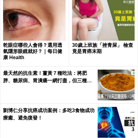
乾眼症哪些人會得？選用透
30歲上班族「挫青屎」 檢查
氣隱形眼鏡就好？｜每日健
竟是胃癌末期
康 Health
最天然的抗生素！薑黃７種吃法：將肥
胖、糖尿病、胃潰瘍一網打盡，但三種人
千萬別吃｜每日健康 Health
劉博仁分享抗癌成功案例：多吃3食物成功
療癒、避免復發！