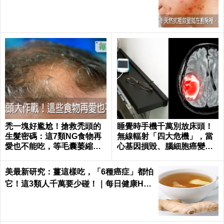
每日健康 Health
禿一塊好尷尬！搶救禿頭的
睡覺時手機千萬別放床頭！
生髮密碼：這7類NG食物再
無線輻射「四大危機」，當
愛也不能吃，等毛囊萎縮就
心基因損毀、腦細胞癌變！
來不及了｜每日健康 Health
｜每日健康Health
美最新研究：薑這樣吃，「6種癌症」都怕
它！這3類人千萬要少碰！｜每日健康Hea
lth