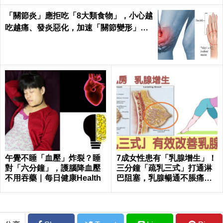
「關節炎」應拒吃「8大類食物」，小心越
吃越痛、發炎惡化，加速「關節變形」！
｜每日健康 Health
午覺不睡「血壓」炸裂？睡
7成女性患有「乳腺增生」！
對「六分鐘」，護腦降血壓
三分鐘「疏乳三式」打通淋
不用吞藥｜每日健康Health
巴阻塞，乳腺暢通不脹痛｜
每日健康Health