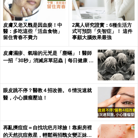
皮膚又老又醜是因血瘀！中
2萬人研究證實：6種生活方
醫：多吃這些「活血食物」
式可預防「失智症」！ 這件
留住青春不費力
事顧大腦效果最強
皮膚濕疹、氣喘的元兇是「塵蟎」！醫師
一招「30秒」消滅床單惡蟲｜每日健康 H
ealth
眼皮跳不停？醫教４招改善。６情況速就
醫，小心腫瘤壓迫！
再亂擠痘痘＝自找坑疤月球臉！靠廚房裡
的天然抗痘救星，輕鬆兩招醜女變正妹｜