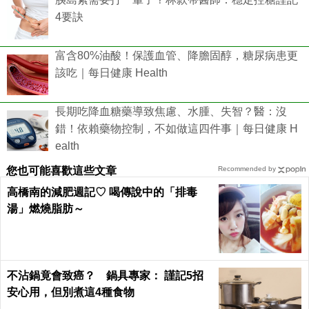
4要訣
富含80%油酸！保護血管、降膽固醇，糖尿病患更
該吃｜每日健康 Health
長期吃降血糖藥導致焦慮、水腫、失智？醫：沒
錯！依賴藥物控制，不如做這四件事｜每日健康 H
ealth
您也可能喜歡這些文章
Recommended by
高橋南的減肥週記♡ 喝傳說中的「排毒
湯」燃燒脂肪～
不沾鍋竟會致癌？ 鍋具專家： 謹記5招
安心用，但別煮這4種食物