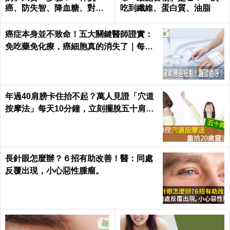
癌、防失智、降血糖、對抗
吃到纖維、蛋白質、油脂
關節炎，全家大小都要喝！
癌症本身並不致命！五大關鍵醫師證實：
免吃藥免化療，癌細胞真的消失了｜每日
健康 Health
年過40肩膀卡住抬不起？萬人見證「穴道
按摩法」每天10分鐘，立刻擺脫五十肩｜
每日健康Health
長針眼怎麼辦？６招有助改善！醫：同處
反覆出現，小心惡性腫瘤。