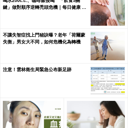
喝水200c.c.、咖啡飯後喝 「飲食5關
鍵」做對順序逆轉禿頭危機｜每日健康 He
alth
不讓失智症找上門秘訣曝？老年「荷爾蒙
失衡」男女大不同，如何危機化為轉機
注意！雲林衛生局緊急公布新足跡