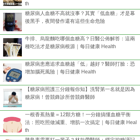
th
糖尿病人血糖不高就沒事？其實「低血糖」才是幕
後黑手，夜間發作還有這些生命危險
牛排、烏龍麵吃哪個血糖高？日醫公佈解答：這兩
種吃法才是糖尿病根源｜每日健康 Health
糖尿病患應追求血糖越「低」越好？醫師打臉：恐
增加腦死風險｜每日健康 Health
【糖尿病照護三分鐘報你知】洗腎第一名就是因為
糖尿病！曾競鋒診所曾競鋒醫師
一根香蕉熱量＝12顆方糖！一分鐘搞懂血糖平衡
法：照吃照做減重、增肌一次搞定｜每日健康 Heal
th
胰島素需要打一輩子？林款帶醫師：穩定控糖謹記