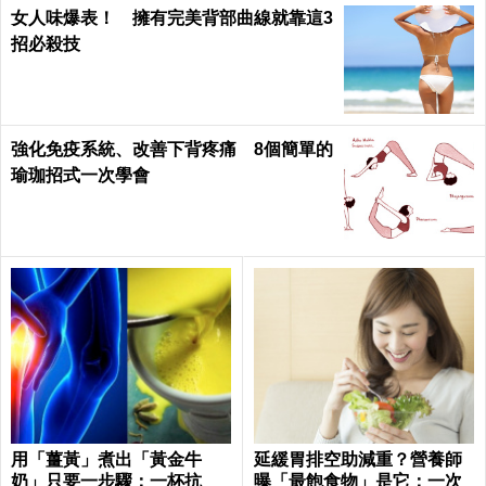
女人味爆表！ 擁有完美背部曲線就靠這3
招必殺技
強化免疫系統、改善下背疼痛 8個簡單的
瑜珈招式一次學會
用「薑黃」煮出「黃金牛
延緩胃排空助減重？營養師
奶」只要一步驟：一杯抗
曝「最飽食物」是它：一次