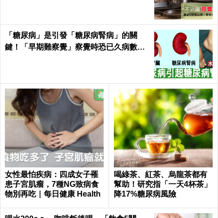
「糖尿病」是引發「糖尿病腎病」的關
鍵！「早期難察覺」察覺時恐已久病數
年！｜每日健康Health
女性最怕疾病：四成女子罹
喝綠茶、紅茶、烏龍茶都有
患子宮肌瘤，7種NG致病食
幫助！研究指「一天4杯茶」
物別再吃｜每日健康 Health
降17%糖尿病風險