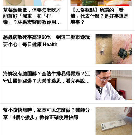
草莓熱量低，但要怎麼吃才
【民俗觀點】所謂的「發
能兼顧「減重」和「排
爐」代表什麼？是好事還是
毒」？林禹宏醫師教你用喝
壞事？
的｜每日健康 Health
恙蟲病致死率高達60% 到這三縣市遊玩
要小心｜每日健康 Health
海鮮沒有膽固醇？全熟牛排易得胃癌？江
守山醫師踢爆７大營養迷思，看完再說你
懂健康｜每日健康 Health
幫小孩快篩時，家長可以怎麼做？醫師分
享「4個小撇步」教你正確使用快篩