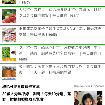
Health
天然抗生素在這！這六種食物比抗生素還猛，輕鬆
吃出黃金抗病體質｜每日健康 Health
不想成為藥罐子？醫生盤點3大NG行為，越做越沒
藥醫｜每日健康 Health
吃「抗生素」恐休克死亡！改吃效果更好的「牛至
油」，感冒、細菌感染吃它自然好！｜每日健康 H
ealth
酸性體質？感冒不斷？三步驟自製天然「黃金抗生
素」，一天一匙，扭轉易病體質！
您也可能喜歡這些文章
Recommended by
39歲大秀馬甲線！劉濤「每天10分鐘」運
動，忙拍戲照樣身形緊實