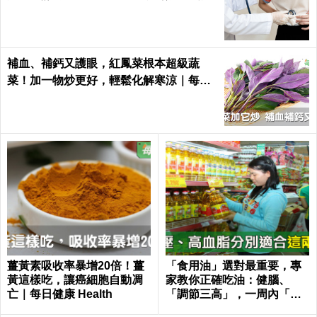
查」
補血、補鈣又護眼，紅鳳菜根本超級蔬
菜！加一物炒更好，輕鬆化解寒涼｜每日
健康 Health
薑黃素吸收率暴增20倍！薑
「食用油」選對最重要，專
黃這樣吃，讓癌細胞自動凋
家教你正確吃油：健腦、
亡｜每日健康 Health
「調節三高」，一周內「膽
固醇」下降13%！｜每日健