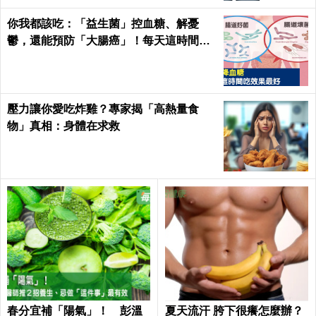
你我都該吃：「益生菌」控血糖、解憂
鬱，還能預防「大腸癌」！每天這時間吃
最有效｜每日健康Health
壓力讓你愛吃炸雞？專家揭「高熱量食
物」真相：身體在求救
春分宜補「陽氣」！ 彭溫
夏天流汗 胯下很癢怎麼辦？