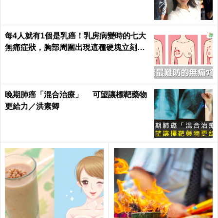
每4人就有1個是乳癌！乳房病變時的七大
無痛症狀，胸部周圍出現這種硬塊立刻就
醫｜每日健康 Health
晚期肺癌「混合治療」 可望讓標靶藥物
更給力／洪素卿