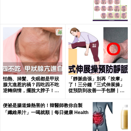
怕熱、掉髮、失眠都是甲狀
「靜脈曲張」別再「按摩」
腺亢進惹的禍？四吃四不吃
了！三分鐘「三式伸展操」
逆轉病情，擺脫大脖子！｜
從預防到改善一手包辦｜每
每日健康 Health
日健康 Health
便祕是腸道燥熱害的！韓醫師教你自製
「纖維果汁」一喝就順｜每日健康 Health