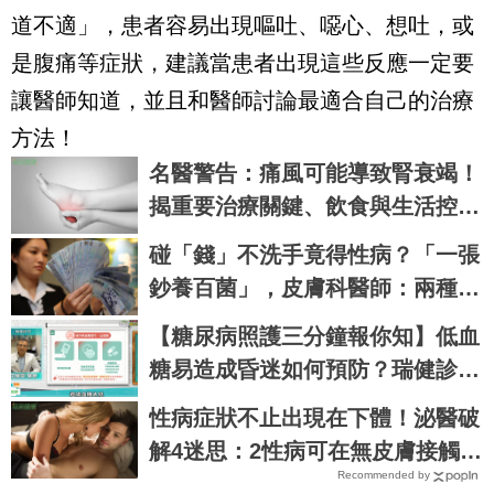
道不適」，患者容易出現嘔吐、噁心、想吐，或
是腹痛等症狀，建議當患者出現這些反應一定要
讓醫師知道，並且和醫師討論最適合自己的治療
方法！
名醫警告：痛風可能導致腎衰竭！
揭重要治療關鍵、飲食與生活控制
方法
碰「錢」不洗手竟得性病？「一張
鈔養百菌」，皮膚科醫師：兩種族
群最危險！｜每日健康Health
【糖尿病照護三分鐘報你知】低血
糖易造成昏迷如何預防？瑞健診所
江瑞田醫師
性病症狀不止出現在下體！泌醫破
解4迷思：2性病可在無皮膚接觸下
Recommended by
傳播