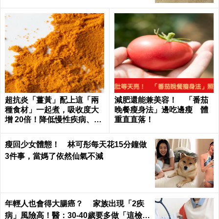
超抗炎「薑黃」配上這「兩
減肥還能兼美容！ 「番茄
種食材」一起煮，吸收度大
晚餐瘦身法」邊吃邊瘦 體
增 20倍！降低慢性疾病、癌
重直直落！
症發生率！
瘦回少女體態！ 林可彤每天花15分鐘做
3件事，當媽了依然仙氣不減
年輕人也會得大腸癌？ 家族出現「2疾
病」風險高！醫：30-40歲要多做「這檢