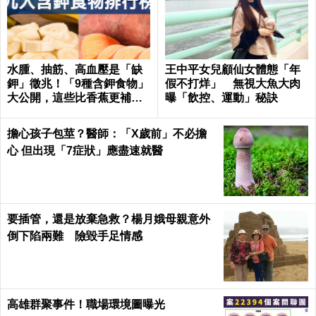
水腫、抽筋、高血壓是「缺
王中平女兒顧仙女體態「年
鉀」徵兆！「9種含鉀食物」
假不打烊」 無視大魚大肉
大公開，這些比香蕉更補鉀
曝「飲控、運動」秘訣
｜每日健康 Health
擔心孩子包莖？醫師：「X歲前」不必擔
心 但出現「7症狀」應盡速就醫
要插管，還是放棄急救？楊月娥母親意外
倒下陷兩難 險毀手足情感
高雄群聚事件！職場環境圖曝光