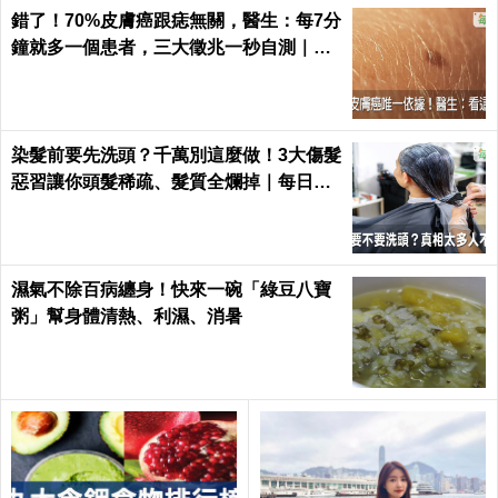
康 Health
錯了！70%皮膚癌跟痣無關，醫生：每7分
鐘就多一個患者，三大徵兆一秒自測｜每
日健康 Health
染髮前要先洗頭？千萬別這麼做！3大傷髮
惡習讓你頭髮稀疏、髮質全爛掉｜每日健
康 Health
濕氣不除百病纏身！快來一碗「綠豆八寶
粥」幫身體清熱、利濕、消暑