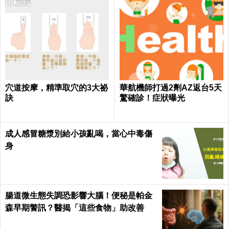
穴道按摩，精準取穴的3大祕
華航機師打過2劑AZ返台5天
訣
驚確診！症狀曝光
成人感冒糖漿別給小孩亂喝，當心中毒傷
身
腸道微生態失調恐影響大腦！便秘是帕金
森早期警訊？醫揭「這些食物」助改善