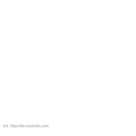
Via https://tw.wxwenku.com