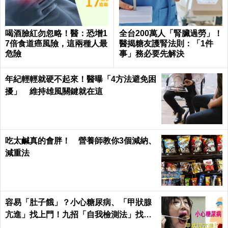
喝酒臉紅勿忽略！醫：恐增1
全台200萬人「腎臟過勞」！
7倍食道癌風險，這兩種人最
醫揭糖友護腎法則：「1件
危險
事」務必要先解決
年紀輕輕就硬不起來！醫曝「4方法避免困
擾」 維持雄風關鍵就在這
吃太鹹真的會胖！ 營養師教你3個減納、
減重法
容易「肚子餓」？小心糖尿病、「甲狀腺
亢進」找上門！九招「自我檢測法」找出
易餓原因