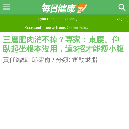
If you keep read content ,
Argee
Represent argee with ours
Cookie Policy
.
三層肥肉消不掉？專家：束腰、仰
臥起坐根本沒用，這3招才能瘦小腹
責任編輯:
邱霈俞
/ 分類:
運動燃脂