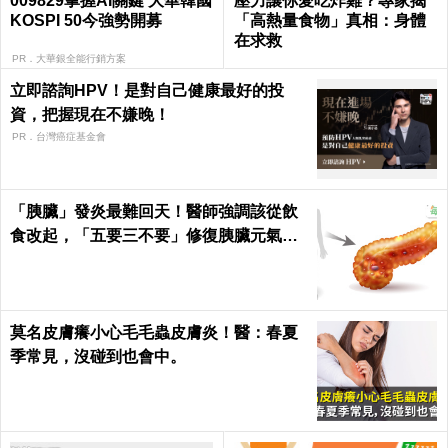
009829掌握AI關鍵 大華韓國
壓力讓你愛吃炸雞？專家揭
KOSPI 50今強勢開募
「高熱量食物」真相：身體
在求救
PR．大華銀全能行銷方案
立即諮詢HPV！是對自己健康最好的投
資，把握現在不嫌晚！
PR．台灣癌症基金會
「胰臟」發炎最難回天！醫師強調該從飲
食改起，「五要三不要」修復胰臟元氣｜
每日健康 Health
莫名皮膚癢小心毛毛蟲皮膚炎！醫：春夏
季常見，沒碰到也會中。