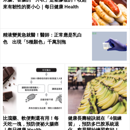
來有韌性的要小心｜每日健康 Health
精液變黃急就醫！醫師：正常應是乳白
色 出現「5種顏色」千萬別拖
比瀉藥、軟便劑還有用！每
健康長壽秘訣就在「4個練
天吃一塊，預防便祕大腸癌
習」，預防多巴胺系統退
｜每日健康 Health
化，愈早開始練習愈好！