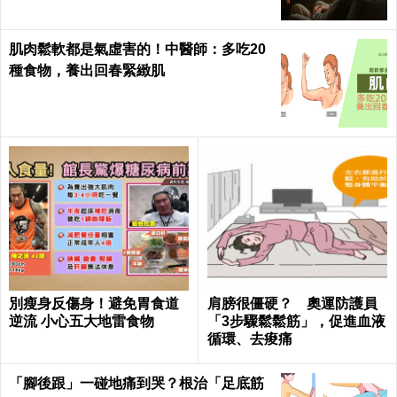
肌肉鬆軟都是氣虛害的！中醫師：多吃20
種食物，養出回春緊緻肌
別瘦身反傷身！避免胃食道
肩膀很僵硬？ 奧運防護員
逆流 小心五大地雷食物
「3步驟鬆鬆筋」，促進血液
循環、去痠痛
「腳後跟」一碰地痛到哭？根治「足底筋