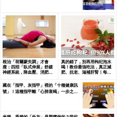
根治「荷爾蒙失調」才會
真的錯了，別再用枸杞泡水
瘦：四招「臥式伸展」舒緩
喝！教你最強吃法，真正減
神經系統，降血壓、消肥胖
肥、抗老、滋補肝腎｜每日
這樣練最簡單！
健康Health
藏在「指甲、灰指甲」裡的「十種健康訊
號」！這種指甲離「心肺衰竭」一步之
遙！｜每日健康Health
米腸、香腸的「外衣」是塑膠做的？咬起