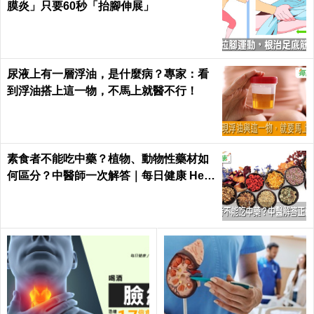
膜炎」只要60秒「抬腳伸展」
尿液上有一層浮油，是什麼病？專家：看
到浮油搭上這一物，不馬上就醫不行！
素食者不能吃中藥？植物、動物性藥材如
何區分？中醫師一次解答｜每日健康 Heal
th