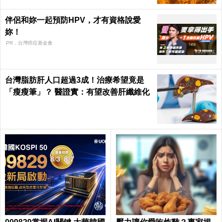
伴侶和妳一起預防HPV，才有資格說愛
妳！
PR．台灣癌症基金會
台灣脂肪肝人口超過3成！治療希望竟是
「瘦瘦筆」？ 醫證實：有望改善肝纖維化