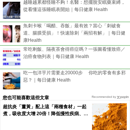
越睡越累都怪睡不夠！名醫：想擺脫安眠藥束縛，
從看懂這張睡眠表開始｜每日健康 Health
魚刺卡喉「喝醋、吞飯」最有效？當心「刺破食
道、腸膜受損」！快速除刺「兩招有解」｜每日健
康Health
常吃剩飯、隔夜茶會得癌症嗎？一張圖看懂致癌／
治癌食物列表｜每日健康 Health
吃一包洋芋片需要走20000步 你吃的零食有多邪
惡？｜每日健康 Health
您也可能喜歡這些文章
Recommended by
超抗炎「薑黃」配上這「兩種食材」一起
煮，吸收度大增 20倍！降低慢性疾病、癌
症發生率！