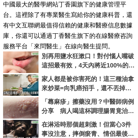
中國最大的醫學網站丁香園旗下的健康管理平
台。這裡除了有專業醫生寫給你的健康科普，還
有中文互聯網最值得信賴的健康和醫療信息數據
庫，你還可以通過丁香醫生旗下的在線醫療咨詢
服務平台「來問醫生」在線向醫生提問。
別再用鹽水狂漱口！對付惱人嘴破
這招最有效，4天內將近100%的人
都痊癒了｜每日健康 Health
家人都是被你害死的！這三種油拿
來炒菜=向乳癌招手，還不丟掉
嗎？｜每日健康 Health
「蕁麻疹」擦藥沒用？中醫師病例
分享 病人喝這杯調理腸胃竟治好
了
在淋浴時那個超刺激！但當心3件
事沒注意，摔倒瘀青、情侶最後只