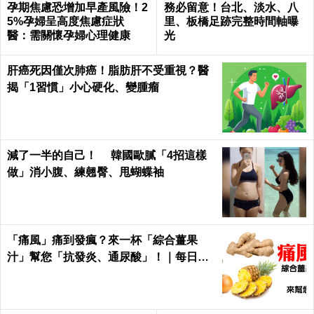
孕期焦慮恐增加早產風險！2
務必留意！台北、淡水、八
5%孕婦呈高度焦慮症狀
里、板橋足跡完整時間軸曝
醫：需關懷孕婦心理健康
光
肝癌死因僅次肺癌！脂肪肝不受重視？醫
揭「1習慣」小心硬化、變腫瘤
減了一半的自己！ 韓國歐膩「4招這樣
做」消小腹、練翹臀、甩蝴蝶袖
「痛風」痛到發瘋？來一杯「綜合薑果
汁」幫您「抗發炎、通尿酸」！｜每日健
康Health