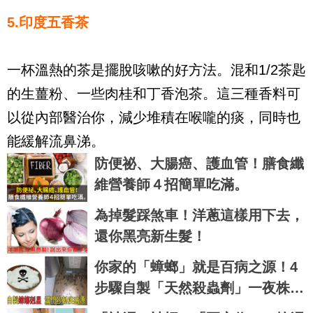
5.印度五香茶
一杯溫熱的茶是擺脫咳嗽的好方法。混和1/2茶匙
的生薑粉、一些肉桂和丁香泡茶。這三種香料可
以從內部醫治你，減少堆積在喉嚨的痰，同時也
能緩解流鼻涕。
防便祕、大腸癌、護血管！膳食纖
維營養師４招簡單吃滿。
為掉髮踩煞車！洋蔥這樣用下去，
還你黑亮新生髮！
你家的「蟑螂」就是百病之源！4
步驟自製「天然殺蟲劑」一夜株連
蟑螂九族｜每日健康 Health