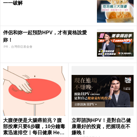
一一破解
伴侶和妳一起預防HPV，才有資格說愛
妳！
PR．台灣癌症基金會
大腹便便是大腸癌前兆？腹
立即諮詢HPV！是對自己健
部按摩只要6步驟，10分鐘毒
康最好的投資，把握現在不
素迅速排空｜每日健康 Healt
嫌晚！