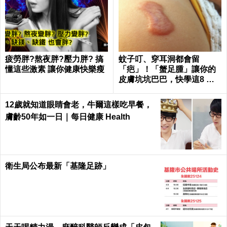
疲勞胖?熬夜胖?壓力胖? 搞
蚊子叮、穿耳洞都會留
懂這些激素 讓你健康快樂瘦
「疤」！「蟹足腫」讓你的
皮膚坑坑巴巴，快學這8 種
天然療法，讓你皮膚不NG
12歲就知道眼睛會老，牛爾這樣吃早餐，
膚齡50年如一日｜每日健康 Health
衛生局公布最新「基隆足跡」