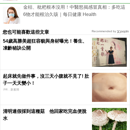
金桔、枇杷根本沒用！中醫怒揭感冒真相：多吃這
6物才能根治久咳｜每日健康 Health
您也可能喜歡這些文章
Recommended by
54歲高勝美超狂容貌與身材曝光！養生、
凍齡秘訣公開
起床就先做件事，沒三天小腹就不見了! 肚
子一天天變小！
PR．新素簡
清明連假採到這種菇 他回家吃完血便脫
水