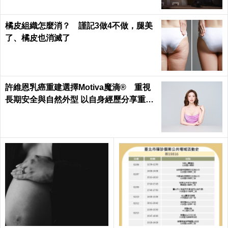
橘皮組織怎麼消？ 謹記3做4不做，腿美
了、橘皮也消滅了
許維恩乳癌重建選擇Motiva魔滴® 重視
長期安全與自然外型 以自身經歷分享重建
考量 鼓勵病友正向面對治療歷程