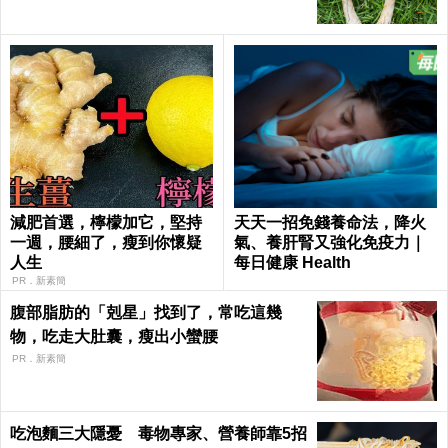
減肥首選，檸檬加它，堅持
天天一招免錢養命法，降火
一週，腰細了，瘦到你懷疑
氣、養肝腎又強化免疫力｜
人生
每日健康 Health
PR．新素簡
腹部脂肪的「剋星」找到了，常吃這幾
物，吃走大肚囊，瘦出小蠻腰
PR．新素簡
吃泡麵三大隱憂 毒物專家、營養師靠5招