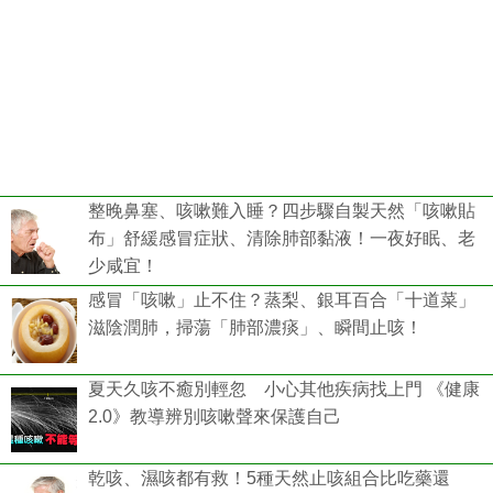
整晚鼻塞、咳嗽難入睡？四步驟自製天然「咳嗽貼
布」舒緩感冒症狀、清除肺部黏液！一夜好眠、老
少咸宜！
感冒「咳嗽」止不住？蒸梨、銀耳百合「十道菜」
滋陰潤肺，掃蕩「肺部濃痰」、瞬間止咳！
夏天久咳不癒別輕忽 小心其他疾病找上門 《健康
2.0》教導辨別咳嗽聲來保護自己
乾咳、濕咳都有救！5種天然止咳組合比吃藥還