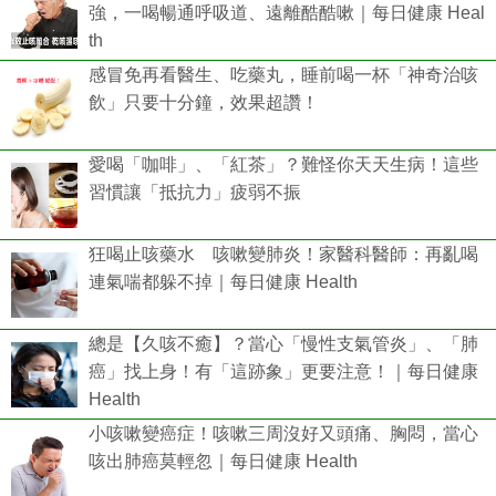
強，一喝暢通呼吸道、遠離酷酷嗽｜每日健康 Heal
th
感冒免再看醫生、吃藥丸，睡前喝一杯「神奇治咳
飲」只要十分鐘，效果超讚！
愛喝「咖啡」、「紅茶」？難怪你天天生病！這些
習慣讓「抵抗力」疲弱不振
狂喝止咳藥水 咳嗽變肺炎！家醫科醫師：再亂喝
連氣喘都躲不掉｜每日健康 Health
總是【久咳不癒】？當心「慢性支氣管炎」、「肺
癌」找上身！有「這跡象」更要注意！｜每日健康
Health
小咳嗽變癌症！咳嗽三周沒好又頭痛、胸悶，當心
咳出肺癌莫輕忽｜每日健康 Health