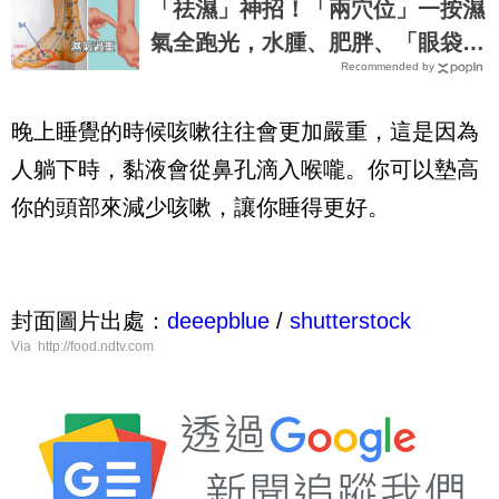
「祛濕」神招！「兩穴位」一按濕
氣全跑光，水腫、肥胖、「眼袋」
Recommended by
自動消失｜每日健康Health
晚上睡覺的時候咳嗽往往會更加嚴重，這是因為
人躺下時，黏液會從鼻孔滴入喉嚨。你可以墊高
你的頭部來減少咳嗽，讓你睡得更好。
封面圖片出處：
deeepblue
/
shutterstock
Via http://food.ndtv.com