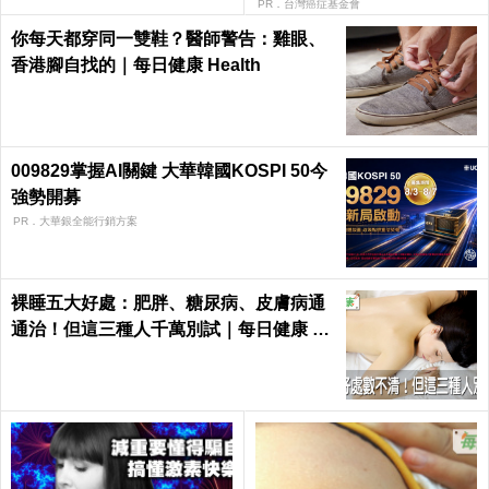
h
PR．台灣癌症基金會
你每天都穿同一雙鞋？醫師警告：雞眼、
香港腳自找的｜每日健康 Health
009829掌握AI關鍵 大華韓國KOSPI 50今
強勢開募
PR．大華銀全能行銷方案
裸睡五大好處：肥胖、糖尿病、皮膚病通
通治！但這三種人千萬別試｜每日健康 He
alth