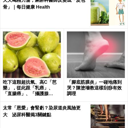
天天喝精力湯，麻醉科醫師反變成「皮包
骨」｜每日健康 Health
吃下這顆超抗氧、高C「芭
「腳底筋膜炎」一碰地痛到
樂」，從此跟「乳癌」、
哭？陳塗墻教這樣刮痧有效
「直腸癌」、「攝護腺
調理
癌」、「甲腫」一刀兩斷！
太常「恩愛」會腎虧？染尿道炎風險更
大 泌尿科醫揭3關鍵點