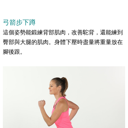
弓箭步下蹲
這個姿勢能鍛練背部肌肉，改善駝背，還能練到
臀部與大腿的肌肉。身體下壓時盡量將重量放在
腳後跟。