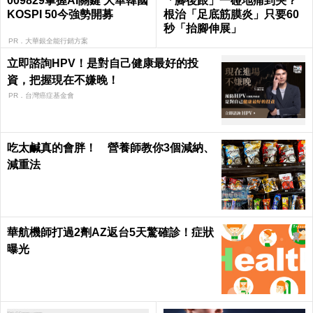
009829掌握AI關鍵 大華韓國
「腳後跟」一碰地痛到哭？
KOSPI 50今強勢開募
根治「足底筋膜炎」只要60
秒「抬腳伸展」
PR．大華銀全能行銷方案
立即諮詢HPV！是對自己健康最好的投
資，把握現在不嫌晚！
PR．台灣癌症基金會
吃太鹹真的會胖！ 營養師教你3個減納、
減重法
華航機師打過2劑AZ返台5天驚確診！症狀
曝光