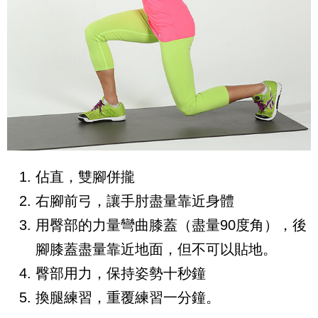
佔直，雙腳併攏
右腳前弓，讓手肘盡量靠近身體
用臀部的力量彎曲膝蓋（盡量90度角），後
腳膝蓋盡量靠近地面，但不可以貼地。
臀部用力，保持姿勢十秒鐘
換腿練習，重覆練習一分鐘。