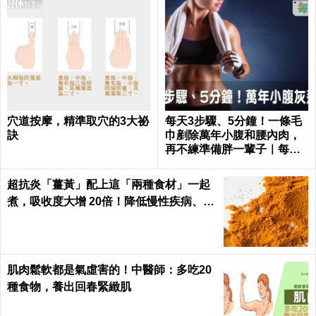
穴道按摩，精準取穴的3大祕
每天3步驟、5分鐘！一條毛
訣
巾剷除萬年小腹和腰內肉，
再不練準備胖一輩子｜每日
健康 Health
超抗炎「薑黃」配上這「兩種食材」一起
煮，吸收度大增 20倍！降低慢性疾病、癌
症發生率！
肌肉鬆軟都是氣虛害的！中醫師：多吃20
種食物，養出回春緊緻肌