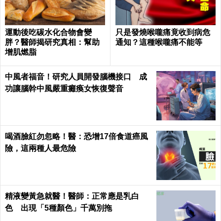
運動後吃碳水化合物會變
只是發燒喉嚨痛竟收到病危
胖？醫師揭研究真相：幫助
通知？這種喉嚨痛不能等
增肌燃脂
中風者福音！研究人員開發腦機接口 成
功讓腦幹中風嚴重癱瘓女恢復聲音
喝酒臉紅勿忽略！醫：恐增17倍食道癌風
險，這兩種人最危險
精液變黃急就醫！醫師：正常應是乳白
色 出現「5種顏色」千萬別拖