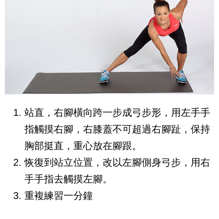
站直，右腳橫向跨一步成弓步形，用左手手
指觸摸右腳，右膝蓋不可超過右腳趾，保持
胸部挺直，重心放在腳跟。
恢復到站立位置，改以左腳側身弓步，用右
手手指去觸摸左腳。
重複練習一分鐘