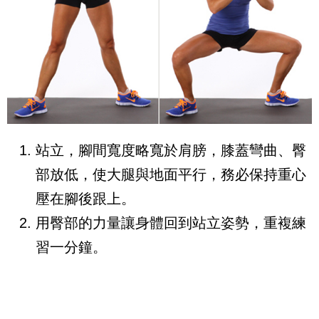
站立，腳間寬度略寬於肩膀，膝蓋彎曲、臀
部放低，使大腿與地面平行，務必保持重心
壓在腳後跟上。
用臀部的力量讓身體回到站立姿勢，重複練
習一分鐘。