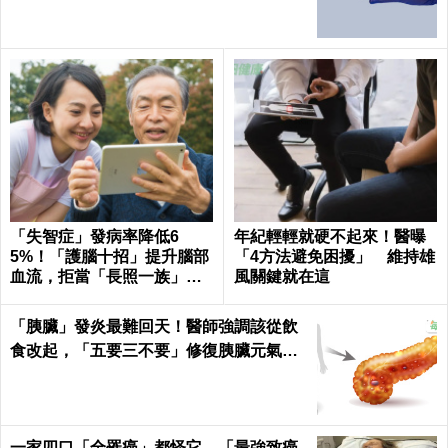
「失智症」發病率降低6
年紀輕輕就硬不起來！醫曝
5%！「護腦十招」提升腦部
「4方法避免困擾」 維持雄
血流，拒當「長照一族」靠
風關鍵就在這
自己｜每日健康
「胰臟」發炎最難回天！醫師強調該從飲
食改起，「五要三不要」修復胰臟元氣｜
每日健康 Health
一家四口「全罹癌」都怪它，「最強致癌