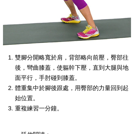
雙腳分開略寬於肩，背部略向前壓，臀部往
後，彎曲膝蓋，使軀幹下壓，直到大腿與地
面平行，手肘碰到膝蓋。
體重集中於腳後跟處，用臀部的力量回到起
始位置。
重複練習一分鐘。