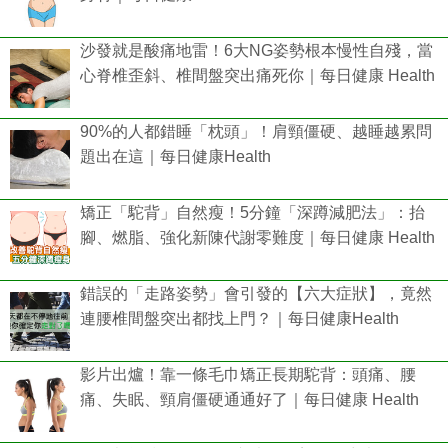
沙發就是酸痛地雷！6大NG姿勢根本慢性自殘，當
心脊椎歪斜、椎間盤突出痛死你｜每日健康 Health
90%的人都錯睡「枕頭」！肩頸僵硬、越睡越累問
題出在這｜每日健康Health
矯正「駝背」自然瘦！5分鐘「深蹲減肥法」：抬
腳、燃脂、強化新陳代謝零難度｜每日健康 Health
錯誤的「走路姿勢」會引發的【六大症狀】，竟然
連腰椎間盤突出都找上門？｜每日健康Health
影片出爐！靠一條毛巾矯正長期駝背：頭痛、腰
痛、失眠、頸肩僵硬通通好了｜每日健康 Health