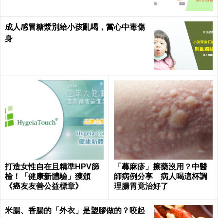
成人感冒糖漿別給小孩亂喝，當心中毒傷
身
打造女性自在且精準HPV篩
「蕁麻疹」擦藥沒用？中醫
檢！「健康新體驗」獲頒
師病例分享 病人喝這杯調
《癌友友善公益標章》
理腸胃竟治好了
米腸、香腸的「外衣」是塑膠做的？咬起