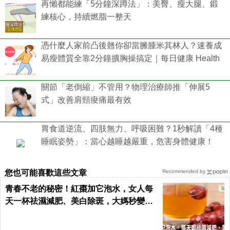
再懶都能練「5分鐘深蹲法」：美臀、瘦大腿、鍛
練核心，持續燃脂一整天
憑什麼人家前凸後翹你卻當臃腫米其林人？速養成
易瘦體質全靠2分鐘擴胸操搞定｜每日健康 Health
關節「老倒縮」不管用？物理治療師推「伸展5
式」改善肩頸痠痛最有效
胃食道逆流、四肢無力、呼吸困難？1秒解讀「4種
睡眠姿勢」：當心越睡越嚴重，危害身體健康！
您也可能喜歡這些文章
Recommended by
青春不老的秘密！紅棗加它泡水，女人每
天一杯祛濕減肥、美白除斑，大媽秒變少
女｜每日健康 Health