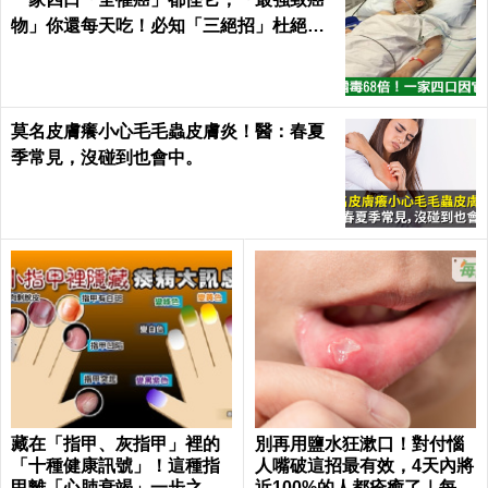
物」你還每天吃！必知「三絕招」杜絕癌
從口入｜每日健康Health
莫名皮膚癢小心毛毛蟲皮膚炎！醫：春夏
季常見，沒碰到也會中。
藏在「指甲、灰指甲」裡的
別再用鹽水狂漱口！對付惱
「十種健康訊號」！這種指
人嘴破這招最有效，4天內將
甲離「心肺衰竭」一步之
近100%的人都痊癒了｜每日