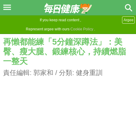
If you keep read content ,
Argee
Represent argee with ours
Cookie Policy
.
再懶都能練「5分鐘深蹲法」：美
臀、瘦大腿、鍛練核心，持續燃脂
一整天
責任編輯:
郭家和
/ 分類:
健身重訓