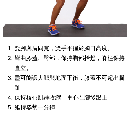
雙腳與肩同寬，雙手平握於胸口高度。
彎曲膝蓋、臀部，保持胸部抬起，脊柱保持
直立。
盡可能讓大腿與地面平衡，膝蓋不可超出腳
趾
保持核心肌群收縮，重心在腳後跟上
維持姿勢一分鐘