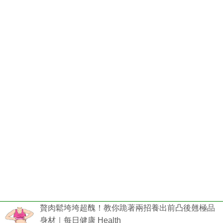
贅肉鬆垮垮超醜！教你跪著兩招養出前凸後翹極品
身材｜每日健康 Health