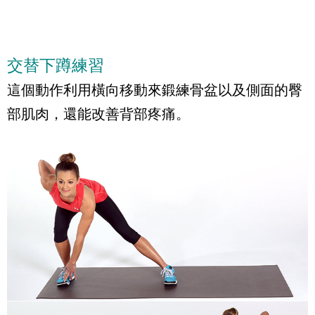
交替下蹲練習
這個動作利用橫向移動來鍛練骨盆以及側面的臀
部肌肉，還能改善背部疼痛。