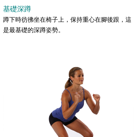
基礎深蹲
蹲下時彷彿坐在椅子上，保持重心在腳後跟，這
是最基礎的深蹲姿勢。