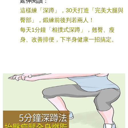
延伸閱讀：
這樣練「深蹲」，30天打造「完美大腿與
臀部」，鍛練前後判若兩人！
每天1分鐘「相撲式深蹲」，翹臀、瘦
身、改善排便，下半身健康一招搞定。