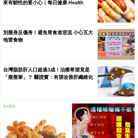
來有韌性的要小心｜每日健康 Health
別瘦身反傷身！避免胃食道逆流 小心五大
地雷食物
台灣脂肪肝人口超過3成！治療希望竟是
「瘦瘦筆」？ 醫證實：有望改善肝纖維化