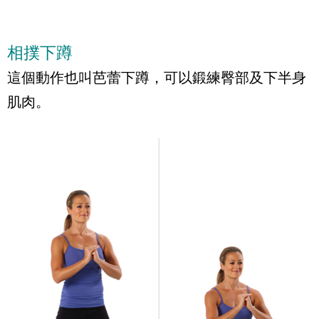
相撲下蹲
這個動作也叫芭蕾下蹲，可以鍛練臀部及下半身
肌肉。