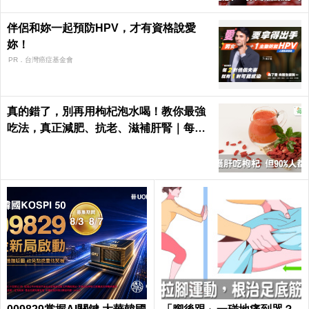
伴侶和妳一起預防HPV，才有資格說愛
妳！
PR．台灣癌症基金會
真的錯了，別再用枸杞泡水喝！教你最強
吃法，真正減肥、抗老、滋補肝腎｜每日
健康Health