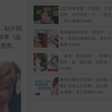
忘記買暈車藥？沒關係！天然
就有，出門前吃一片，一整天
｜每日健康 Health
，貼片則
暈車藥根本沒用！都怪你一上
仿單（說
事，靠兩招免嘔吐袋，車程不
健康 Health
成危害。
「暈車」族照過來！「防暈五
嘔吐，跟「嘔吐袋」說再見！
Health
暈車沒藥吃怎麼辦？免吃藥【
驟】迅速止吐防轉，走山路、
沒感覺｜每日健康Health