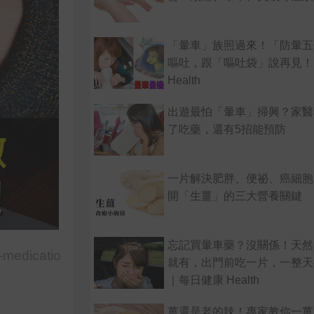
「暈車」族照過來！「防暈五
嘔吐，跟「嘔吐袋」說再見！
Health
出遊最怕「暈車」掃興？家醫
了吃藥，還有5招能預防
一片解決肥胖、便祕、癌細胞
開「生薑」的三大營養關鍵
忘記買暈車藥？沒關係！天然
-medicatio
就有，出門前吃一片，一整天
｜每日健康 Health
薑還是老的辣！專家教你一薑