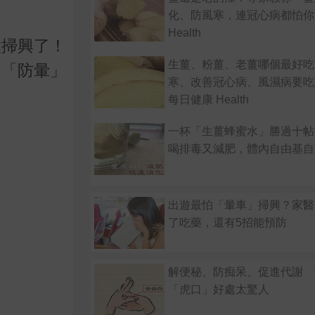
化、防風寒，連冠心病都怕你
Health
太掃興了！
生薑、粉薑、老薑哪個最好吃
的「防暈」
寒、改善冠心病、風濕病要吃
每日健康 Health
一杯「生薑蜂蜜水」勝過十帖
喝排毒又減肥，體內自由基自
出遊最怕「暈車」掃興？家醫
了吃藥，還有5招能預防
解便秘、防痴呆、促進代謝 
「虎口」好處太驚人