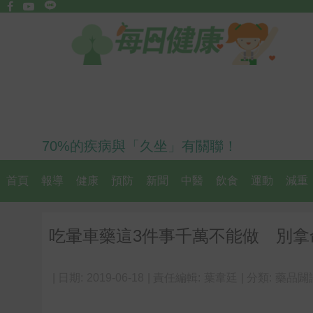
70%的疾病與「久坐」有關聯！
首頁
報導
健康
預防
新聞
中醫
飲食
運動
減重
吃暈車藥這3件事千萬不能做 別拿
| 日期:
2019-06-18
| 責任編輯:
葉韋廷
| 分類:
藥品闢