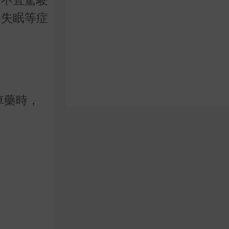
和失眠等症
車藥時，