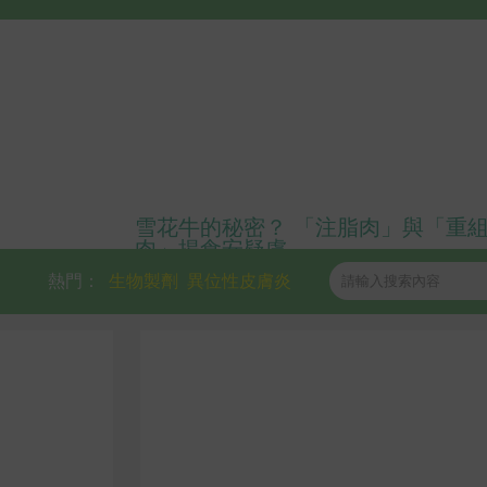
雪花牛的秘密？ 「注脂肉」與「重
肉」揭食安疑慮
熱門：
生物製劑
異位性皮膚炎