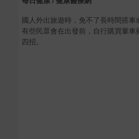
每日健康
/
健康醫療網
國人外出旅遊時，免不了長時間搭車
有些民眾會在出發前，自行購買暈車
四招。