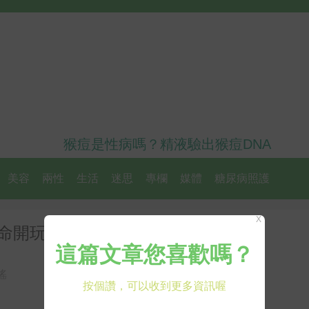
猴痘是性病嗎？精液驗出猴痘DNA
美容
兩性
生活
迷思
專欄
媒體
糖尿病照護
X
命開玩笑，旁人也應阻止！
謠