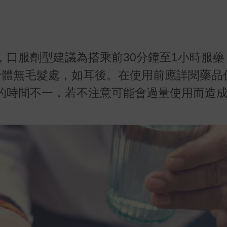
，口服劑型建議為搭乘前
30
分鐘至
1
小時服藥
身體無毛髮處，如耳後。在使用前應詳閱藥品
的時間不一，若不注意可能會過量使用而造