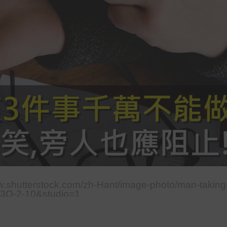
ww.shutterstock.com/zh-Hant/image-photo/man-taking
3Q-2-10&studio=1