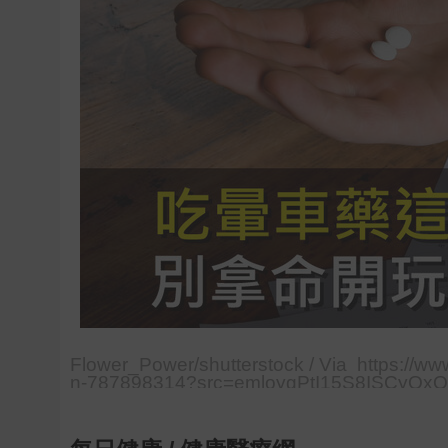
Flower_Power/shutterstock / Via https://w
n-787898314?src=emloygPtI15S8ISCyQxQ