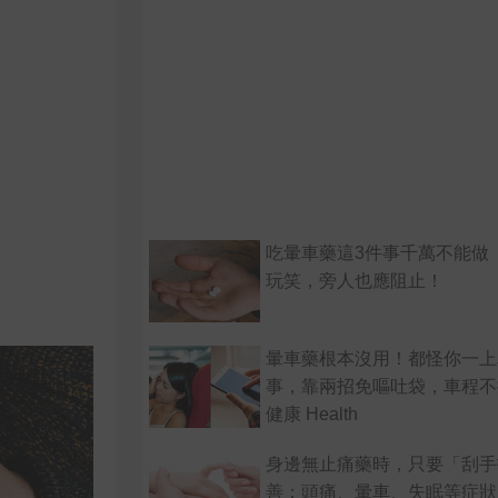
吃暈車藥這3件事千萬不能做
玩笑，旁人也應阻止！
暈車藥根本沒用！都怪你一上
事，靠兩招免嘔吐袋，車程不
健康 Health
身邊無止痛藥時，只要「刮手
善：頭痛、暈車、失眠等症狀