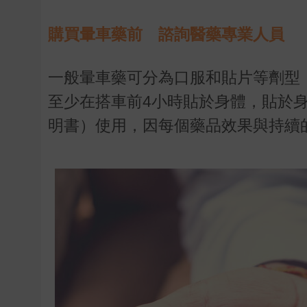
購買暈車藥前 諮詢醫藥專業人員
一般暈車藥可分為口服和貼片等劑型
至少在搭車前
4
小時貼於身體，貼於
明書）使用，因每個藥品效果與持續