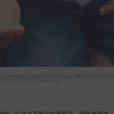
w.shutterstock.com/zh-Hant/image-photo/indian-peop
8ISCyQxQ3Q-1-53&studio=1
模糊、注意力不集中或嗜睡等，因此服藥後