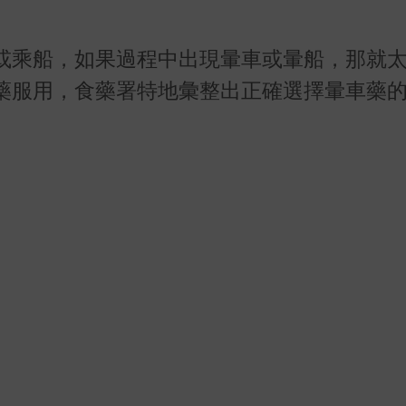
或乘船，如果過程中出現暈車或暈船，那就
藥服用，食藥署特地彙整出正確選擇暈車藥