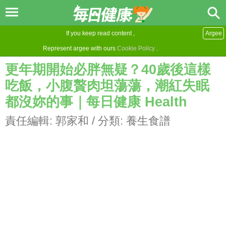
If you keep read content ,
Argee
Represent argee with ours
Cookie Policy
.
更年期開始必胖無疑？40歲後這樣
吃飯，小腹贅肉坦蕩蕩，潮紅失眠
都沒妳的事｜每日健康 Health
責任編輯:
郭家和
/ 分類:
養生食譜