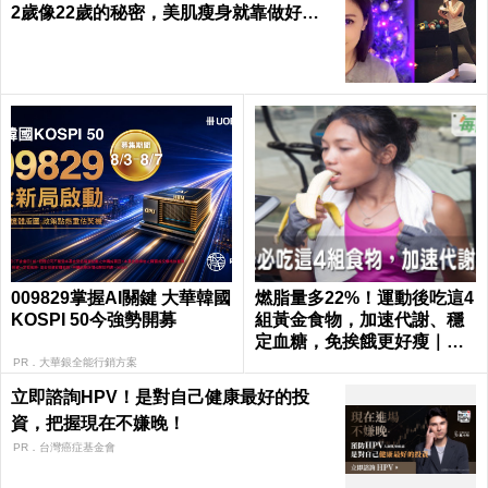
2歲像22歲的秘密，美肌瘦身就靠做好這3
件事｜每日健康 Health
009829掌握AI關鍵 大華韓國
燃脂量多22%！運動後吃這4
KOSPI 50今強勢開募
組黃金食物，加速代謝、穩
定血糖，免挨餓更好瘦｜每
日健康 Health
PR．大華銀全能行銷方案
立即諮詢HPV！是對自己健康最好的投
資，把握現在不嫌晚！
PR．台灣癌症基金會