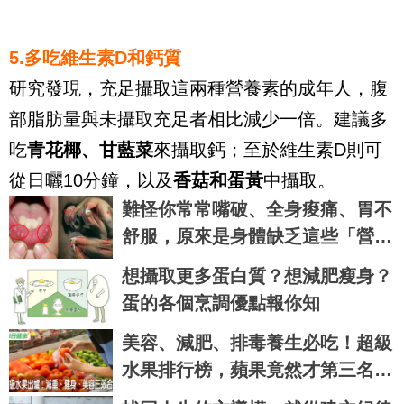
5.多吃維生素D和鈣質
研究發現，充足攝取這兩種營養素的成年人，腹
部脂肪量與未攝取充足者相比減少一倍。建議多
吃
青花椰、甘藍菜
來攝取鈣；至於維生素D則可
從日曬10分鐘，以及
香菇和蛋黃
中攝取。
難怪你常常嘴破、全身痠痛、胃不
舒服，原來是身體缺乏這些「營養
素」了！｜每日健康 Health
想攝取更多蛋白質？想減肥瘦身？
蛋的各個烹調優點報你知
美容、減肥、排毒養生必吃！超級
水果排行榜，蘋果竟然才第三名｜
每日健康 Health