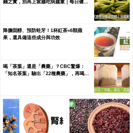
錢之實，別再上當越吃病越重｜每日健康
Health
降膽固醇、預防蛀牙！1杯紅茶=6顆蘋
果，還具備這些成分與功效
喝「茶葉」還是「農藥」？CBC驚爆：
「知名茶葉」驗出「22種農藥」，再喝癌
症、賀爾蒙失調找上門｜每日健康 Health