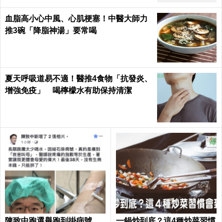
血脂高小心中風、心肌梗塞！中醫大師力
推3碗「降脂神湯」要常喝
夏天呼吸道易不適！醫推4食物「抗發炎、
增強免疫」 喝檸檬水有助保持清潔
陳致中跑選舉跑到掛病號，
一鍋炒到底？這4種炒菜習慣