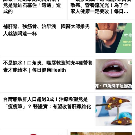
竟是腎結石塞住「這邊」造
致癌、營養流光光！為了全
成的
家人健康一定要改｜每日健
康 Health
補肝腎、強筋骨、治早洩 國醫大師推男
人就該喝這一杯
不是缺水！口角炎、嘴唇乾裂補充4種營養
素才能治本｜每日健康Health
台灣脂肪肝人口超過3成！治療希望竟是
「瘦瘦筆」？ 醫證實：有望改善肝纖維化