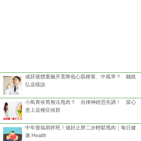
戒菸後體重飆升竟降低心肌梗塞、中風率？ 錢政
弘這樣說
小鳥胃依舊無法甩肉？ 自律神經恐失調！ 當心
患上這種症候群
中年發福易猝死！做好止胖二步輕鬆甩肉｜每日健
康 Health