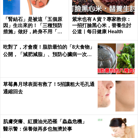
「腎結石」是被這「五個原
紫米也有Ａ貨？專家教你：
因」生出來的！「三種預防
一招打臉黑心米，替養生討
措施」做好，終身不用「理
公道｜每日健康 Health
腎結」！｜每日健康Health
吃對了，才會瘦！脂肪最怕的「8大食物」
公開，「減肥減脂」、預防心臟病一次滿
足｜每日健康Health
草莓鼻月球表面有救了！5招讓粗大毛孔通
通縮回去
肌膚突癢、紅腫油光恐罹「蟲蟲危機」
醫示警：保養做再多也無濟於事