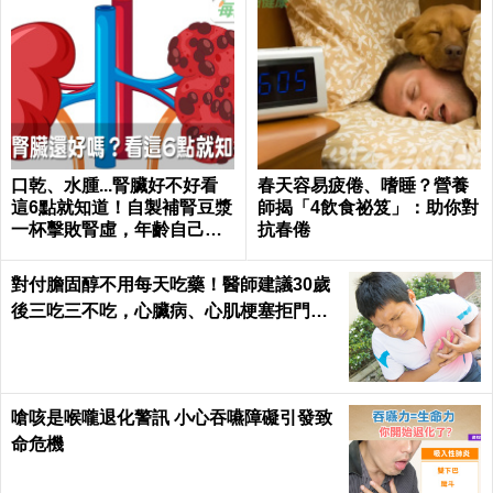
口乾、水腫...腎臟好不好看
春天容易疲倦、嗜睡？營養
這6點就知道！自製補腎豆漿
師揭「4飲食祕笈」：助你對
一杯擊敗腎虛，年齡自己決
抗春倦
定｜每日健康 Health
對付膽固醇不用每天吃藥！醫師建議30歲
後三吃三不吃，心臟病、心肌梗塞拒門外
｜每日健康 Health
嗆咳是喉嚨退化警訊 小心吞嚥障礙引發致
命危機