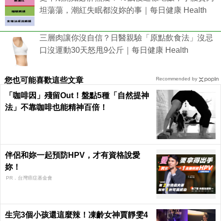
坦蕩蕩，潮紅失眠都沒妳的事｜每日健康 Health
三層肉讓你沒自信？日醫親驗「原點飲食法」沒忌
口沒運動30天怒甩9公斤｜每日健康 Health
您也可能喜歡這些文章
Recommended by
「咖啡因」殘留Out！盤點5種「自然提神
法」不靠咖啡也能精神百倍！
伴侶和妳一起預防HPV，才有資格說愛
妳！
PR．台灣癌症基金會
生完3個小孩還這麼辣！凍齡女神賈靜雯4