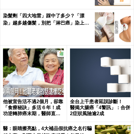
染髮劑「四大地雷」踩中了多少？「漂
染」越多越傷髮，別把「淋巴癌」染上
身！｜每日健康Health
他被宣告活不過2個月，卻靠
全台上千患者延誤診斷！
「食療秘訣」多活６年！成
醫揭大腸癌「4警訊」：合併
功逆轉肺癌末期，醫師直
2症狀風險逾2成
呼：不可思議｜每日健康 He
alth
醫：眼睛擦亮點，4大補品假抗癌之名行騙