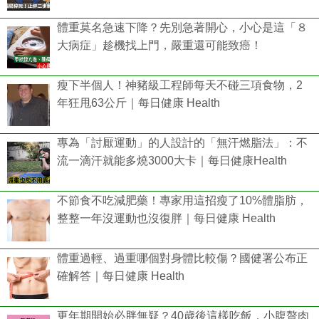
體重莫名急速下降？先別急著開心，小心是這「８
大病症」趁機找上門，嚴重還可能致癌！
瘦下半個人！神豬級工程師每天不碰三項食物，2
年狂甩63公斤｜每日健康 Health
專為「討厭運動」的人設計的「無汗燃脂法」：不
流一滴汗就能多燒3000大卡｜每日健康Health
不節食不吃減肥藥！專家用這招瘦了10%體脂肪，
整整一年沒運動也沒復胖｜每日健康 Health
體重過輕、過重哪個對身體比較傷？國健署公布正
確解答｜每日健康 Health
更年期開始必胖無疑？40歲後這樣吃飯，小腹贅肉