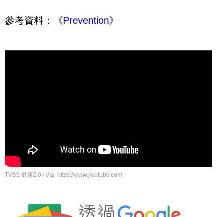
參考資料：《
Prevention
》
TVBS 健康2.0 / Via https://www.youtube.com