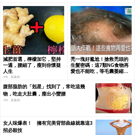
減肥首選，檸檬加它，堅持
禿一塊好尷尬！搶救禿頭的
一週，腰細了，瘦到你懷疑
生髮密碼：這7類NG食物再
人生
愛也不能吃，等毛囊萎縮就
來不及了｜每日健康 Health
PR．新素簡
腹部脂肪的「剋星」找到了，常吃這幾
物，吃走大肚囊，瘦出小蠻腰
PR．新素簡
女人味爆表！ 擁有完美背部曲線就靠這3
招必殺技