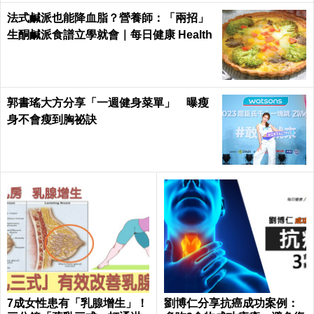
法式鹹派也能降血脂？營養師：「兩招」
生酮鹹派食譜立學就會｜每日健康 Health
郭書瑤大方分享「一週健身菜單」 曝瘦
身不會瘦到胸祕訣
7成女性患有「乳腺增生」！
劉博仁分享抗癌成功案例：