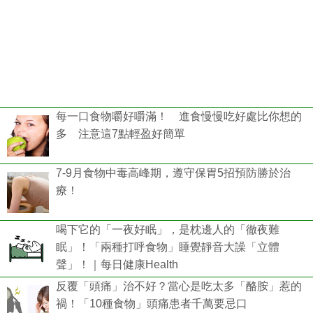
每一口食物嚼好嚼滿！ 進食慢慢吃好處比你想的
多 注意這7點輕盈好簡單
7-9月食物中毒高峰期，遵守保胃5招預防勝於治
療！
喝下它的「一夜好眠」，是枕邊人的「徹夜難
眠」！「兩種打呼食物」睡覺靜音大譟「立體
聲」！｜每日健康Health
反覆「頭痛」治不好？當心是吃太多「酪胺」惹的
禍！「10種食物」頭痛患者千萬要忌口