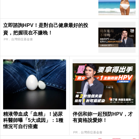
立即諮詢HPV！是對自己健康最好的投
資，把握現在不嫌晚！
PR．台灣癌症基金會
精液帶血成「血精」！泌尿
伴侶和妳一起預防HPV，才
科醫師曝「5大成因」：1種
有資格說愛妳！
情況可自行痊癒
PR．台灣癌症基金會