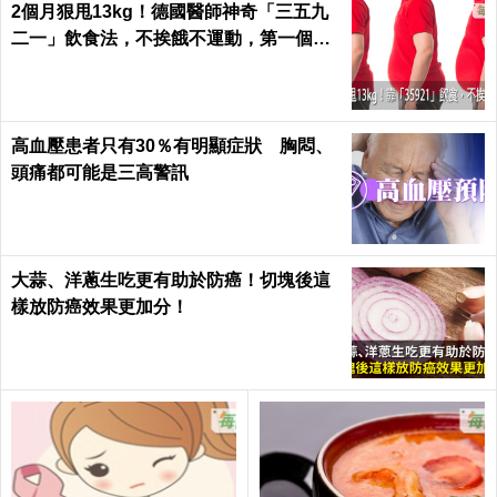
2個月狠甩13kg！德國醫師神奇「三五九
二一」飲食法，不挨餓不運動，第一個月
就能見證奇蹟｜每日健康 Health
高血壓患者只有30％有明顯症狀 胸悶、
頭痛都可能是三高警訊
大蒜、洋蔥生吃更有助於防癌！切塊後這
樣放防癌效果更加分！