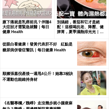
腋下痛就是乳癌前兆？伴隨4
別搞錯，番茄和它才是絕
大症狀才需緊急就醫｜每日
配！這樣喝抗老、降壓、健
健康 Health
脾胃，夏季濕熱排光光｜每
日健康 Health
從眼白看健康！發黃代表肝不好 紅點是
糖尿病併發症警訊｜每日健康 Health
順嬪張嘉倪產後一週甩4公斤！她靠3秘訣
不運動也能維持身材
《名醫專欄／魏崢》走沒幾步就小腿痠麻
無力？魏崢：周邊靜脈阻塞應就醫