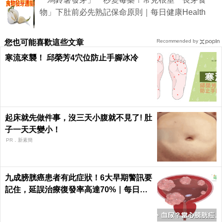
物」下肚前必先熟記保命原則｜每日健康Health
您也可能喜歡這些文章
Recommended by
寒流來襲！ 邱榮芳4穴位防止手腳冰冷
起床就先做件事，沒三天小腹就不見了! 肚
子一天天變小！
PR．新素簡
九成膀胱癌患者有此症狀！6大早期警訊要
記住，延誤治療復發率高達70%｜每日健
康 Health