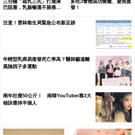
三分鐘「疏乳三式」打通淋
多吃3食物成功療癒、避免復
巴阻塞，乳腺暢通不脹痛｜
發！
每日健康Health
注意！雲林衛生局緊急公布新足跡
年輕型乳癌易復發死亡率高？醫師籲遠離
風險因子多運動
兩年狂瘦50公斤！ 南韓YouTuber靠3大
秘訣瘦掉半個人