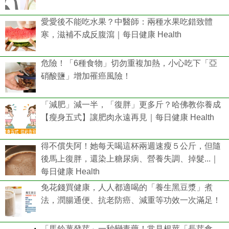
愛愛後不能吃水果？中醫師：兩種水果吃錯致體
寒，滋補不成反腹瀉｜每日健康 Health
危險！「6種食物」切勿重複加熱，小心吃下「亞
硝酸鹽」增加罹癌風險！
「減肥」減一半，「復胖」更多斤？哈佛教你養成
【瘦身五式】讓肥肉永遠再見｜每日健康 Health
得不償失阿！她每天喝這杯兩週速瘦５公斤，但隨
後馬上復胖，還染上糖尿病、營養失調、掉髮...｜
每日健康 Health
免花錢買健康，人人都適喝的「養生黑豆漿」煮
法，潤腸通便、抗老防癌、減重等功效一次滿足！
「馬鈴薯發芽」一秒變毒藥！常見根莖「長芽食