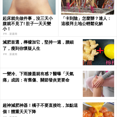
起床就先做件事，沒三天小
「卡到陰」怎麼辦？達人：
腹就不見了! 肚子一天天變
這樣拜土地公輕鬆化解
小！
PR．新素簡
減肥首選，檸檬加它，堅持一週，腰細
了，瘦到你懷疑人生
PR．新素簡
一變冷、下雨膝蓋就有感？醫曝「天氣
痛」成因：有舊傷、關節發炎更要命
超神減肥神器！橘子不要直接吃，加點這
個！體重天天下降