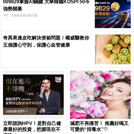
009829掌握AI關鍵 大華韓國KOSPI 50今
強勢開募
PR．大華銀全能行銷方案
奇異果連皮吃解決便祕問題！權威醫教你
五個護心守則，保護心血管健康
立即諮詢HPV！是對自己健
減肥不再痛苦！ 推薦好喝又
康最好的投資，把握現在不
可愛的“排毒水”♡