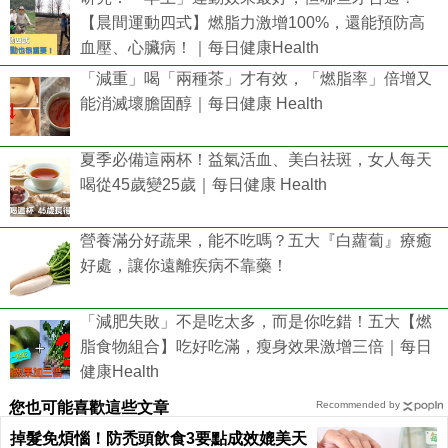
【晨間運動四式】燃脂力激增100%，還能預防高
血壓、心臟病！｜每日健康Health
「減重」喝「兩種茶」才有效，「燃脂率」倍增又
能消滅壞膽固醇｜每日健康 Health
夏季必備這兩杯！益氣活血、美白祛斑，女人每天
喝從45歲變25歲｜每日健康 Health
營養滿分好蔬果，能不吃嗎？五大『白蘿蔔』療癒
好處，讓你遠離疾病不靠藥！
「減肥失敗」不是吃太多，而是你吃錯！五大【燃
脂食物組合】吃好吃滿，瘦身效果激增三倍｜每日
健康Health
您也可能喜歡這些文章
Recommended by
掉髮免煩惱！防禿頭飲食3要點成效媲美天