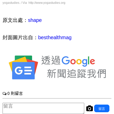
yogastudies. / Via http://www.yogastudies.org
原文出處：
shape
封面圖片出自：
besthealthmag