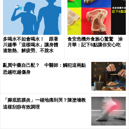
多喝水不如會喝水！ 跟著
食安危機外食族心驚驚 涂
川越學「這樣喝水」讓身體
月華：記下6點讓你安心吃
速散熱、解疲勞、不脫水
亂買中藥自己配？ 中醫師：觸犯這兩點
恐越吃越傷身
「腳底筋膜炎」一碰地痛到哭？陳塗墻教
這樣刮痧有效調理