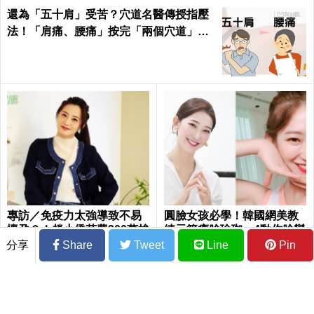
還為「五十肩」受苦？穴道名醫傳授指壓
法！「肩痛、腰痛」按完「兩個穴道」從
此沉默！｜每日健康Health
專訪／免疫力太強導致不易
圓臉女孩必學！韓國網美教
懷孕？！趙小僑花費300萬拚
練示範瘦臉瑜珈，4動作臉變
生子 曝生育心路歷程
緊實超有感
分享
Share
Tweet
Line
Pin
大腸鏡檢查後能馬上進食嗎？五個小細節
要注意