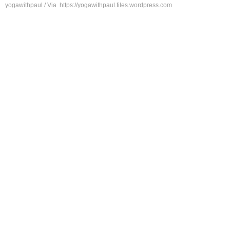
yogawithpaul / Via https://yogawithpaul.files.wordpress.com