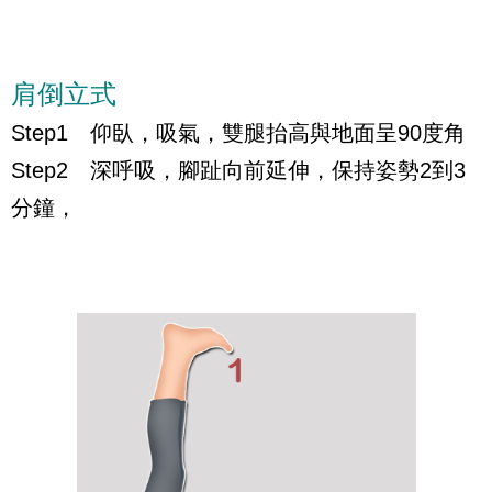
肩倒立式
Step1 仰臥，吸氣，雙腿抬高與地面呈90度角
Step2 深呼吸，腳趾向前延伸，保持姿勢2到3
分鐘，