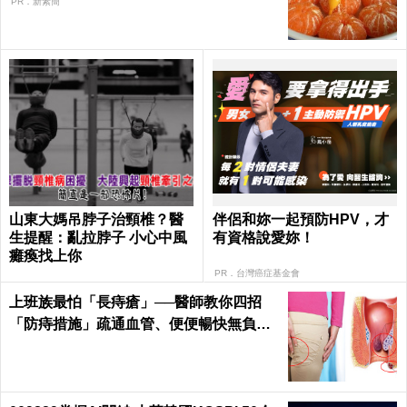
PR．新素簡
山東大媽吊脖子治頸椎？醫
伴侶和妳一起預防HPV，才
生提醒：亂拉脖子 小心中風
有資格說愛妳！
癱瘓找上你
PR．台灣癌症基金會
上班族最怕「長痔瘡」──醫師教你四招
「防痔措施」疏通血管、便便暢快無負擔
｜每日健康 Health