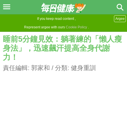
If you keep read content ,
Argee
Represent argee with ours
Cookie Policy
.
睡前5分鐘見效：躺著練的「懶人瘦
身法」，迅速飆汗提高全身代謝
力！
責任編輯:
郭家和
/ 分類:
健身重訓