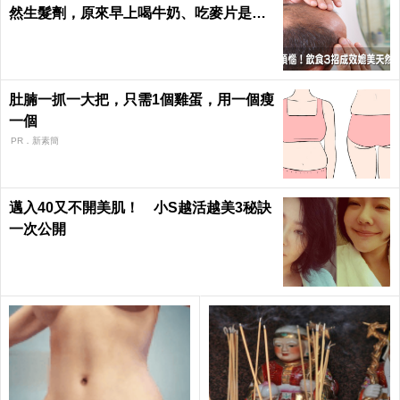
然生髮劑，原來早上喝牛奶、吃麥片是錯
的？｜每日健康 Health
肚腩一抓一大把，只需1個雞蛋，用一個瘦
一個
PR．新素簡
邁入40又不開美肌！ 小S越活越美3秘訣
一次公開