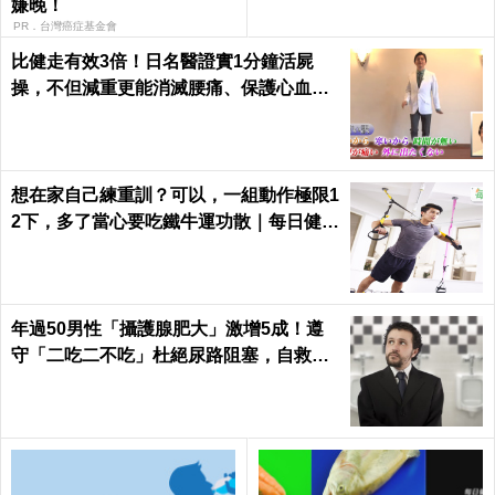
嫌晚！
PR．台灣癌症基金會
比健走有效3倍！日名醫證實1分鐘活屍
操，不但減重更能消滅腰痛、保護心血管
｜每日健康 Health
想在家自己練重訓？可以，一組動作極限1
2下，多了當心要吃鐵牛運功散｜每日健康
Health
年過50男性「攝護腺肥大」激增5成！遵
守「二吃二不吃」杜絕尿路阻塞，自救下
半身｜每日健康Health