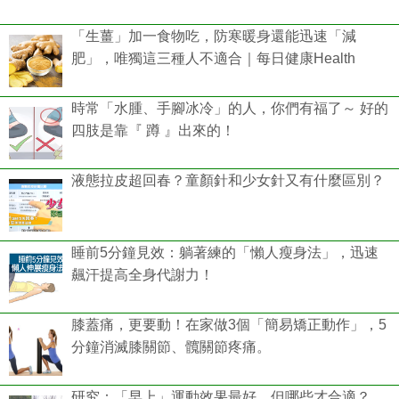
「生薑」加一食物吃，防寒暖身還能迅速「減
肥」，唯獨這三種人不適合｜每日健康Health
時常「水腫、手腳冰冷」的人，你們有福了～ 好的
四肢是靠『 蹲 』出來的！
液態拉皮超回春？童顏針和少女針又有什麼區別？
睡前5分鐘見效：躺著練的「懶人瘦身法」，迅速
飆汗提高全身代謝力！
膝蓋痛，更要動！在家做3個「簡易矯正動作」，5
分鐘消滅膝關節、髖關節疼痛。
研究：「早上」運動效果最好，但哪些才合適？