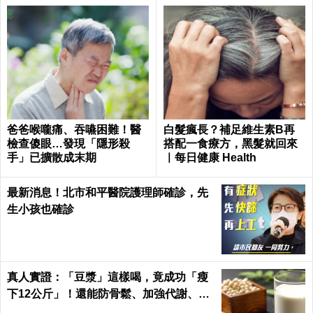
爸爸喉嚨痛、吞嚥困難！醫
白髮瘋長？補足維生素B再
檢查傻眼…發現「隱形殺
搭配一食療方，黑髮就回來
手」已擴散成末期
｜每日健康 Health
最新消息！北市和平醫院護理師確診，先
生小孩也確診
真人實證：「豆漿」這樣喝，竟成功「瘦
下12公斤」！還能防骨鬆、加強代謝、平
衡激素「一杯多效」