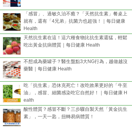
「感冒」、過敏久治不癒？「天然抗生素」餐桌上
就有，還有「4兄弟」抗菌力也超強！｜每日健康
Health
天然抗生素在這！這六種食物比抗生素還猛，輕鬆
吃出黃金抗病體質｜每日健康 Health
不想成為藥罐子？醫生盤點3大NG行為，越做越沒
藥醫｜每日健康 Health
吃「抗生素」恐休克死亡！改吃效果更好的「牛至
油」，感冒、細菌感染吃它自然好！｜每日健康 H
ealth
酸性體質？感冒不斷？三步驟自製天然「黃金抗生
素」，一天一匙，扭轉易病體質！