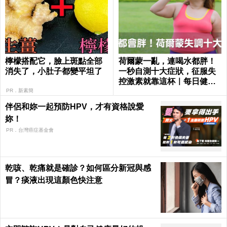
檸檬搭配它，臉上斑點全部
荷爾蒙一亂，連喝水都胖！
消失了，小肚子都變平坦了
一秒自測十大症狀，征服失
控激素就靠這杯｜每日健康
Health
PR．新素簡
伴侶和妳一起預防HPV，才有資格說愛
妳！
PR．台灣癌症基金會
乾咳、乾痛就是確診？如何區分新冠與感
冒？痰液出現這顏色快注意