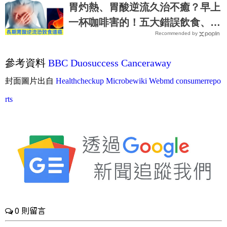
子油｜每日健康 Health
胃灼熱、胃酸逆流久治不癒？早上
一杯咖啡害的！五大錯誤飲食、生
Recommended by
活習慣，害你胃酸翻騰，長期恐致
「食道癌」！
參考資料
BBC
Duosuccess
Canceraway
封面圖片出自
Healthcheckup
Microbewiki
Webmd
consumerrepo
rts