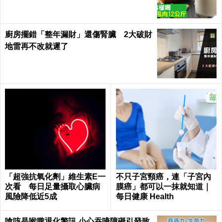
廚房擺錯「整年漏財」還傷腎臟 2大破財
地雷再不改就遲了
「超強抗氧化劑」維生素E一
不只子宮頸癌，連「子宮內
次看 每日足量攝取心臟病
膜癌」都可以一抹就知道｜
風險降低近5成
每日健康 Health
嗆咳是喉嚨退化警訊 小心吞嚥障礙引發致