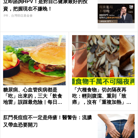
立即諮詢HPV！是對自己健康最好的投
資，把握現在不嫌晚！
PR．台灣癌症基金會
糖尿病、心血管疾病都是
「六種食物」切勿隔夜再
「吃」出來的，三大「飲食
吃：輕則腹瀉、重則「致
地雷」誤踩最危險｜每日健
癌」，沒有「重複加熱」也
康
一樣！｜每日健康Health
肛門長痘痘不一定是痔瘡！醫警告：流膿
又帶血恐要開刀