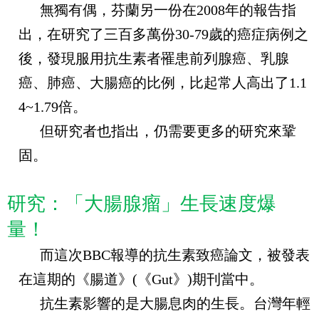
無獨有偶，芬蘭另一份在
2008
年的報告指
出，在研究了三百多萬份
30-79
歲的癌症病例之
後，發現服用抗生素者罹患前列腺癌、乳腺
癌、肺癌、大腸癌的比例，比起常人高出了
1.1
4~1.79
倍。
但研究者也指出，仍需要更多的研究來鞏
固。
研究：「大腸腺瘤」生長速度爆
量！
而這次
BBC
報導的抗生素致癌論文，被發表
在這期的《腸道》
(
《
Gut
》
)
期刊當中。
抗生素影響的是大腸息肉的生長。台灣年輕