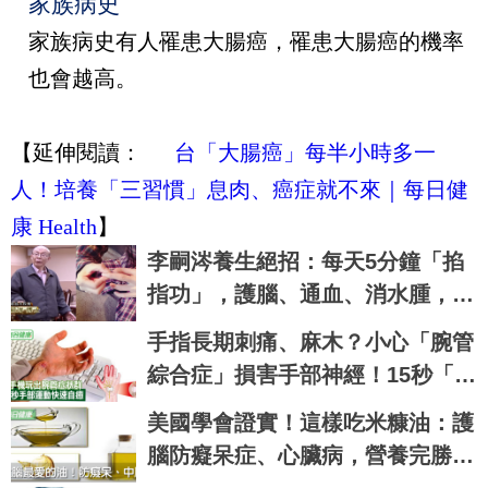
家族病史
家族病史有人罹患大腸癌，罹患大腸癌的機率
也會越高。
【延伸閱讀：
台「大腸癌」每半小時多一
人！培養「三習慣」息肉、癌症就不來｜每日健
康 Health
】
李嗣涔養生絕招：每天5分鐘「掐
指功」，護腦、通血、消水腫，全
身濁氣都清光光了
手指長期刺痛、麻木？小心「腕管
綜合症」損害手部神經！15秒「手
部伸展」這樣練，別讓身體空
美國學會證實！這樣吃米糠油：護
「腕」惜！
腦防癡呆症、心臟病，營養完勝椰