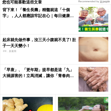
您也可能喜歡這些文章
Recommended by
背下來！「養生長壽」精髓就這「十個
字」，人人都應該牢記在心｜每日健康He
alth
起床就先做件事，沒三天小腹就不見了! 肚
子一天天變小！
PR．新素簡
「早衰」、「更年期」提早都是這「九」
大禍源害的！立馬消滅，讓你「青春肉
體」大勝同齡人！