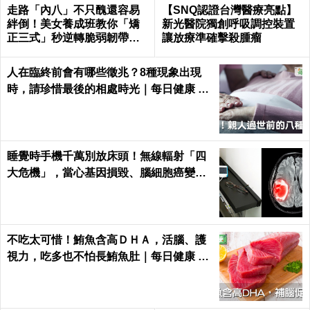
走路「內八」不只醜還容易
【SNQ認證台灣醫療亮點】
絆倒！美女養成班教你「矯
新光醫院獨創呼吸調控裝置
正三式」秒逆轉脆弱韌帶肌
讓放療準確擊殺腫瘤
肉！
人在臨終前會有哪些徵兆？8種現象出現
時，請珍惜最後的相處時光｜每日健康 He
alth
睡覺時手機千萬別放床頭！無線輻射「四
大危機」，當心基因損毀、腦細胞癌變！
｜每日健康Health
不吃太可惜！鮪魚含高ＤＨＡ，活腦、護
視力，吃多也不怕長鮪魚肚｜每日健康 He
alth