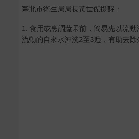
臺北市衛生局局長黃世傑提醒：
1. 食用或烹調蔬果前，簡易先以流動
流動的自來水沖洗2至3遍，有助去除