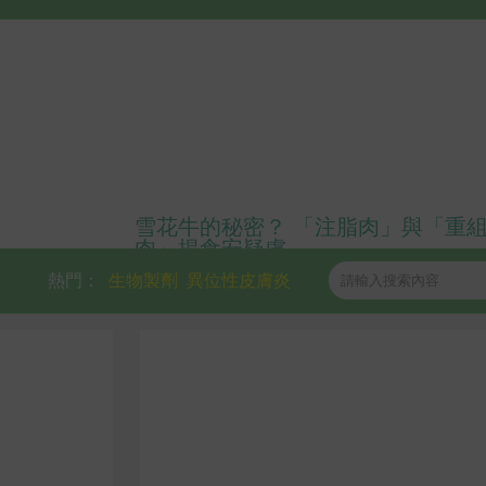
雪花牛的秘密？ 「注脂肉」與「重
肉」揭食安疑慮
熱門：
生物製劑
異位性皮膚炎