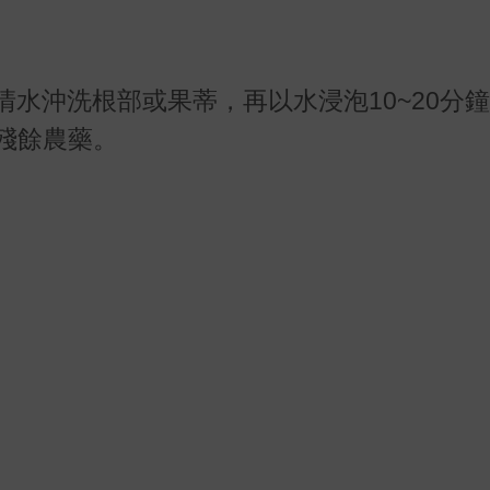
清水沖洗根部或果蒂，再以水浸泡10~20分
殘餘農藥。