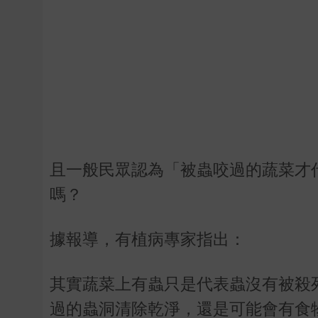
且一般民眾認為「被蟲咬過的蔬菜才
嗎？
據報導，有植病專家指出：
其實蔬菜上有蟲只是代表蟲沒有被殺
過的蟲洞清除乾淨，還是可能會有食