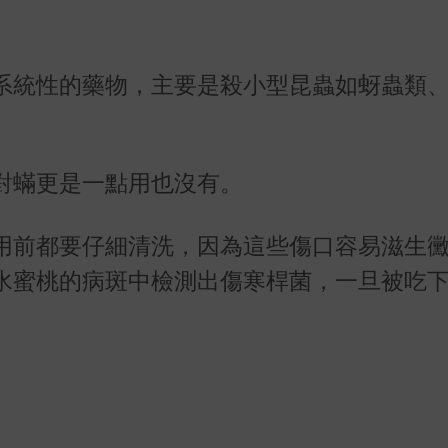
系統性的藥物，主要是殺小型昆蟲如蚜蟲類
對蟎更是一點用也沒有。
用前都要仔細清洗，因為這些傷口容易滋生
水蜜桃的病斑中檢測出傷寒桿菌，一旦被吃