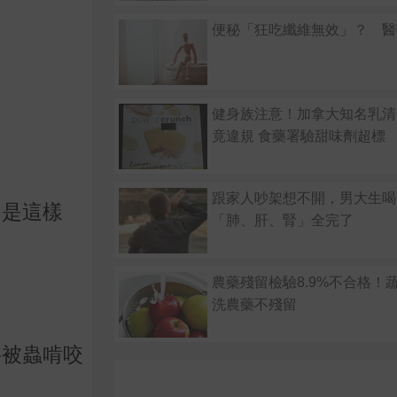
便秘「狂吃纖維無效」？ 醫
健身族注意！加拿大知名乳清
竟違規 食藥署驗甜味劑超標
跟家人吵架想不開，男大生喝
的是這樣
「肺、肝、腎」全完了
農藥殘留檢驗8.9%不合格！
洗農藥不殘留
將被蟲啃咬