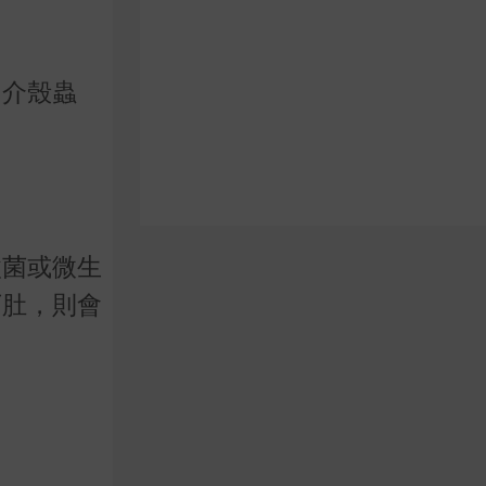
、介殼蟲
黴菌或微生
下肚，則會