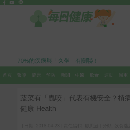
70%的疾病與「久坐」有關聯！
首頁
報導
健康
預防
新聞
中醫
飲食
運動
減重
蔬菜有「蟲咬」代表有機安全？植
健康 Health
| 日期:
2018-04-23
| 責任編輯:
廖思涵
| 分類:
飲食迷