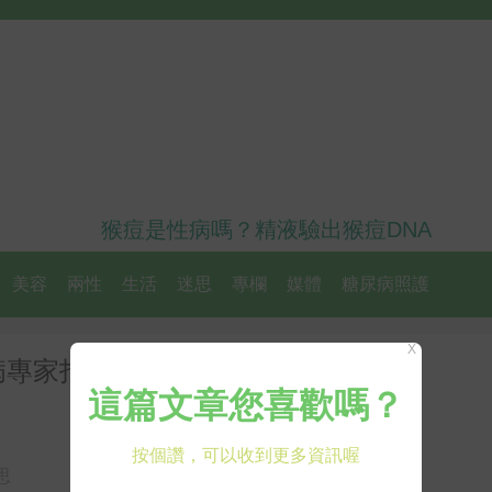
猴痘是性病嗎？精液驗出猴痘DNA
美容
兩性
生活
迷思
專欄
媒體
糖尿病照護
X
病專家打臉：農藥毒害仍在｜每日
思