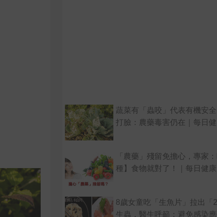
蔬菜有「蟲咬」代表有機安全
打臉：農藥毒害仍在｜每日健康 
「農藥」殘留免擔心，專家：
種】食物就對了！｜每日健康He
8歲女童吃「生魚片」拉出「2
生蟲，醫生呼籲：避免感染應