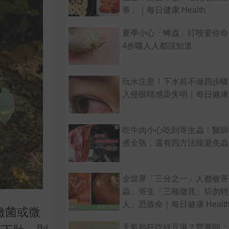
事」｜每日健康 Health
夏季小心「蜱蟲」叮咬要你命
4步驟人人都該知道
玩水注意！下水前不做四步驟
入侵眼睛感染失明｜每日健康 He
吃牛肉小心吃到寄生蟲！醫師
煮全熟，還有四方法能避免蟲
全世界「三分之一」人都被寄
蟲」寄生「三種徵兆」切勿輕
人」恐致命｜每日健康 Healt
黴菌或微
天氣熱狂吃綠豆湯？營養師：