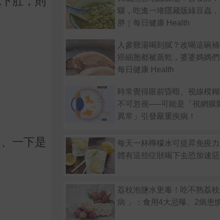
吃下肚，則
驟，吃進一堆隱藏版綠豆蟲，
胖｜每日健康 Health
人參雞湯喝到膩？改喝這碗補
癌細胞都被蒸乾，婆婆媽媽們
每日健康 Health
時常覺得眼前昏暗、視線模糊
不可忽視—–可能是「視網膜
異常」引發嚴重疾病！
多、一下是
每天一杯檸檬水可提昇免疫力
體有這些症狀喝下去恐加速惡
荔枝泡鹽水更毒！吃不熟荔枝
病 」：食用4大忌曝、2病患