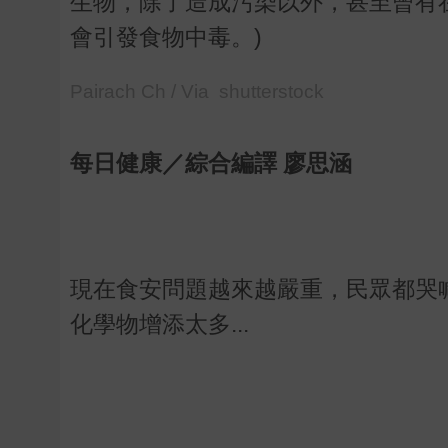
生物，除了造成污染以外，甚至曾有
會引發食物中毒。)
Pairach Ch / Via shutterstock
每日健康／綜合編譯 廖思涵
現在食安問題越來越嚴重，民眾都哭
化學物增添太多...