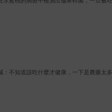
在水蜜桃的病斑中檢測出傷寒桿菌，一旦被
喊：不知道該吃什麼才健康，一下是農藥太