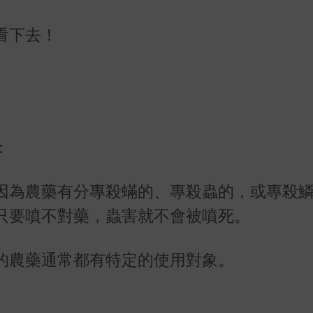
看下去！
：
因為農藥有分專殺蟎的、專殺蟲的，或專殺
只要噴不對藥，蟲害就不會被噴死。
的農藥通常都有特定的使用對象。