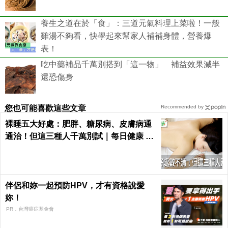
養生之道在於「食」：三道元氣料理上菜啦！一般
雞湯不夠看，快學起來幫家人補補身體，營養爆
表！
吃中藥補品千萬別搭到「這一物」 補益效果減半
還恐傷身
您也可能喜歡這些文章
Recommended by
裸睡五大好處：肥胖、糖尿病、皮膚病通
通治！但這三種人千萬別試｜每日健康 He
alth
伴侶和妳一起預防HPV，才有資格說愛
妳！
PR．台灣癌症基金會