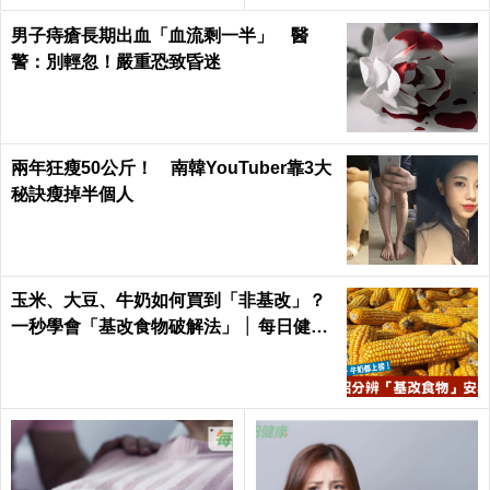
Health
每日健康 Health
男子痔瘡長期出血「血流剩一半」 醫
警：別輕忽！嚴重恐致昏迷
兩年狂瘦50公斤！ 南韓YouTuber靠3大
秘訣瘦掉半個人
玉米、大豆、牛奶如何買到「非基改」？
一秒學會「基改食物破解法」 │ 每日健康
Health