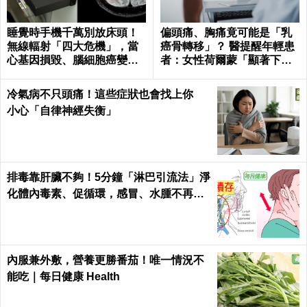
睡覺時手機千萬別放床頭！
偏頭痛、胸痛竟可能是「乳
無線輻射「四大危機」，當
癌骨轉移」？ 醫提醒年輕患
心基因損毀、腦細胞癌變！
者：女性荷爾蒙「顯著下
｜每日健康Health
降」最危險
冷氣病不只頭痛！這些症狀也會找上你
小心「自律神經失衡」
排毒靠肝臟不夠！5分鐘「淋巴引流法」淨
化體內毒素、促循環，感冒、水腫不再來
｜每日健康Health
內服兼外敷，營養更勝番茄！唯一情況不
能吃｜每日健康 Health