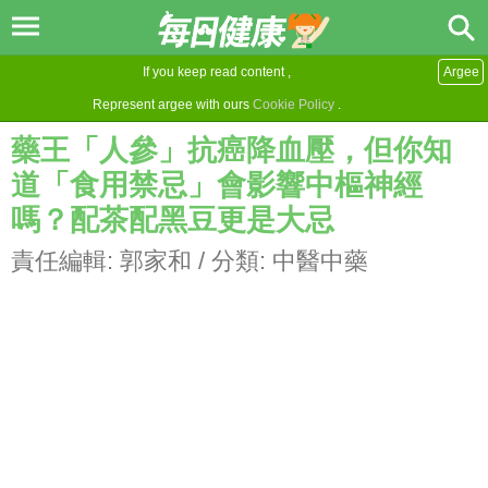
If you keep read content ,
Argee
Represent argee with ours
Cookie Policy
.
藥王「人參」抗癌降血壓，但你知
道「食用禁忌」會影響中樞神經
嗎？配茶配黑豆更是大忌
責任編輯:
郭家和
/ 分類:
中醫中藥