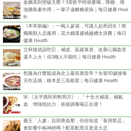
血糖高到突破天際？3茶飲平時就要喝，降糖、增
強胰島素作用，一輩子遠離糖尿病｜每日健康 Heal
th
《本草新編》：一碗人蔘湯，可讓人起死回生！唯
獨兩類人忌服用，花大錢還越補越糟太浪費｜每日
健康 Health
立秋後就該吃它，補虛、延緩衰老、改善心腦血管
還不上火！但3種人不能吃｜每日健康 Health
乾隆為什麼能成為史上最長壽皇帝？全靠50歲後每
天吃這個，根本是三高救星｜每日健康 Health
宋‧《太平惠民和劑局方》：「十全大補湯」補氣
血、增強抵抗力，術後調養喝正合適！
藥王「人參」抗癌降血壓，但你知道「食用禁忌」
會影響中樞神經嗎？配茶配黑豆更是大忌