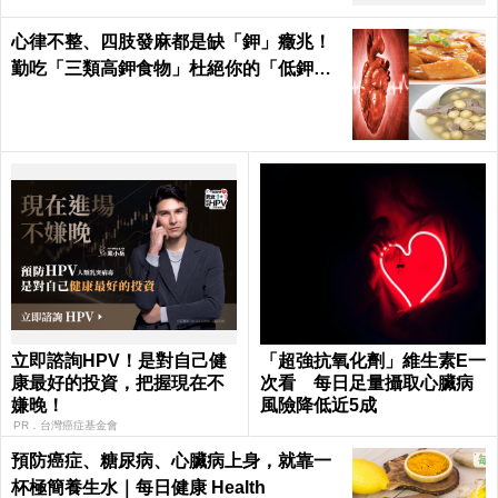
心律不整、四肢發麻都是缺「鉀」癥兆！
勤吃「三類高鉀食物」杜絕你的「低鉀」
危機｜每日健康Health
立即諮詢HPV！是對自己健
「超強抗氧化劑」維生素E一
康最好的投資，把握現在不
次看 每日足量攝取心臟病
嫌晚！
風險降低近5成
PR．台灣癌症基金會
預防癌症、糖尿病、心臟病上身，就靠一
杯極簡養生水｜每日健康 Health