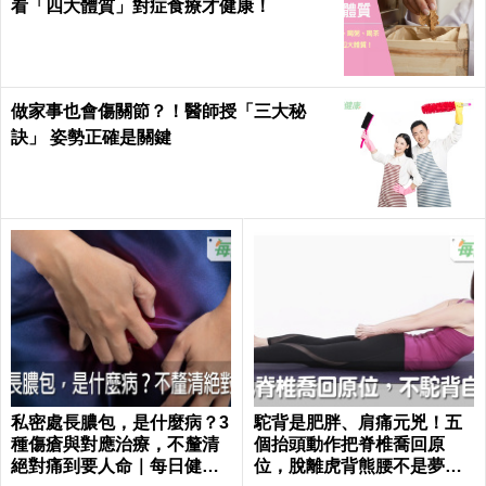
看「四大體質」對症食療才健康！
做家事也會傷關節？！醫師授「三大秘
訣」 姿勢正確是關鍵
私密處長膿包，是什麼病？3
駝背是肥胖、肩痛元兇！五
種傷瘡與對應治療，不釐清
個抬頭動作把脊椎喬回原
絕對痛到要人命｜每日健康
位，脫離虎背熊腰不是夢｜