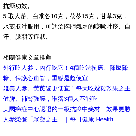
抗癌功效。
5.取人參、白朮各10克，茯苓15克，甘草3克，
水煎取汁服用，可調治脾肺氣虛的咳嗽吐痰、自
汗、脈弱等症狀。
相關健康文章推薦
外行吃人參，內行吃它！4種吃法抗癌、降壓降
糖、保護心血管，重點是超便宜
媲美人參、黃芪還更便宜！每天吃幾粒乾果之王
健脾、補腎強腰，唯獨3種人不能吃
美國癌症中心認證的一級抗癌中藥材 效果更勝
人參榮登「眾藥之王」｜每日健康 Health