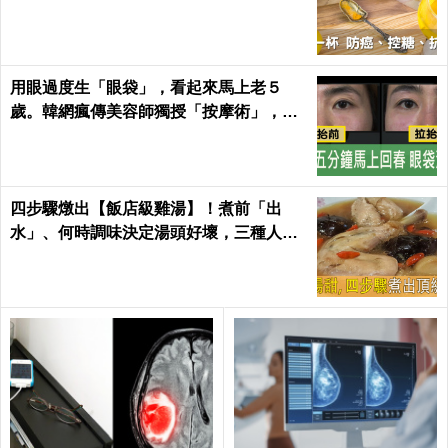
用眼過度生「眼袋」，看起來馬上老５
歲。韓網瘋傳美容師獨授「按摩術」，五
分鐘馬上回春～
四步驟燉出【飯店級雞湯】！煮前「出
水」、何時調味決定湯頭好壞，三種人不
適合喝！｜每日健康Health