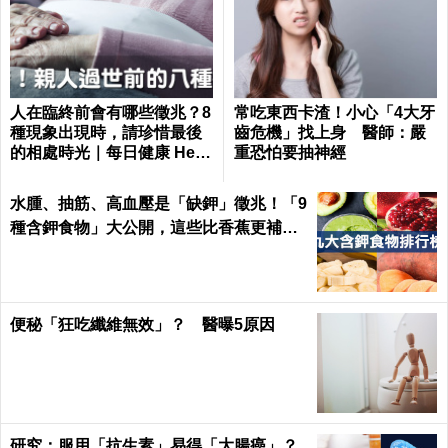
人在臨終前會有哪些徵兆？8
常吃東西卡渣！小心「4大牙
種現象出現時，請珍惜最後
齒危機」找上身 醫師：嚴
的相處時光｜每日健康 Healt
重恐怕要抽神經
h
水腫、抽筋、高血壓是「缺鉀」徵兆！「9
種含鉀食物」大公開，這些比香蕉更補鉀
｜每日健康 Health
便秘「狂吃纖維無效」？ 醫曝5原因
研究：服用「抗生素」易得「大腸癌」？