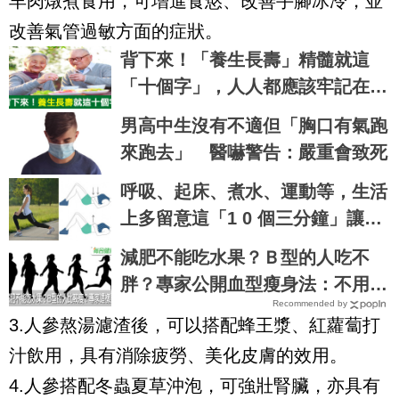
羊肉燉煮食用，可增進食慾、改善手腳冰冷，並
改善氣管過敏方面的症狀。
背下來！「養生長壽」精髓就這
「十個字」，人人都應該牢記在心
｜每日健康Health
男高中生沒有不適但「胸口有氣跑
來跑去」 醫嚇警告：嚴重會致死
呼吸、起床、煮水、運動等，生活
上多留意這「1 0 個三分鐘」讓你
健康多一點，壽命多十年 ～
減肥不能吃水果？Ｂ型的人吃不
胖？專家公開血型瘦身法：不用運
Recommended by
動、狂吃起司也好好瘦｜每日健康
3.人參熬湯濾渣後，可以搭配蜂王漿、紅蘿蔔打
Health
汁飲用，具有消除疲勞、美化皮膚的效用。
4.人參搭配冬蟲夏草沖泡，可強壯腎臟，亦具有