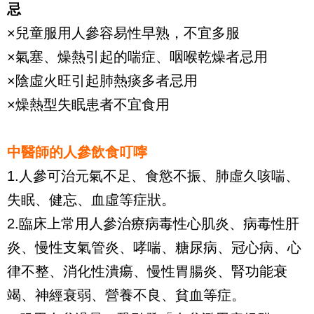
忌
×兒童服用人參容易性早熟，不宜多服
×氣塞、燥熱引起的喘症、咽喉乾燥者忌用
×陰虛火旺引起肺熱痰多者忌用
×燥熱型失眠患者不宜食用
中醫師的人參飲食叮嚀
1.人參可治元氣不足、食慾不振、肺虛久咳喘、
失眠、健忘、血虛等症狀。
2.臨床上常用人參治療病毒性心肌炎、病毒性肝
炎、慢性支氣管炎、哮喘、糖尿病、冠心病、心
律不整、消化性潰瘍、慢性胃腸炎、腎功能衰
竭、神經衰弱、營養不良、貧血等症。