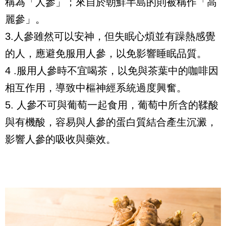
稱為「人參」；來自於朝鮮半島的則被稱作「高
麗參」。
3.人參雖然可以安神，但失眠心煩並有躁熱感覺
的人，應避免服用人參，以免影響睡眠品質。
4 .服用人參時不宜喝茶，以免與茶葉中的咖啡因
相互作用，導致中樞神經系統過度興奮。
5. 人參不可與葡萄一起食用，葡萄中所含的鞣酸
與有機酸，容易與人參的蛋白質結合產生沉澱，
影響人參的吸收與藥效。