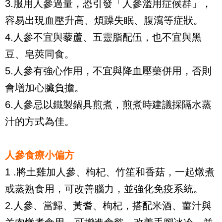
3.服用人參過量，恐引發「人參濫用症候群」，
容易出現血壓升高、煩躁失眠、腹瀉等症狀。
4.人參不宜與藜蘆、五靈脂配伍，也不宜與黑
豆、皂莢同食。
5.人參有強心作用，不宜與降血壓藥併用，否則
會增加心臟負擔。
6.人參忌以鐵製鍋具煎煮，煎煮時建議採隔水蒸
汁的方式為佳。
人參食療小偏方
1 .將土雞加人參、枸杞、竹笙和香菇，一起燉煮
或蒸熟食用，可改善腦力，並強化免疫系統。
2.人參、當歸、黃耆、枸杞，搭配米酒、薑汁與