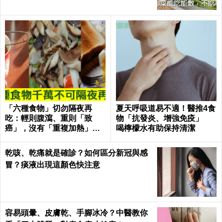
「六種食物」切勿隔夜再
夏天呼吸道易不適！醫推4食
吃：輕則腹瀉、重則「致
物「抗發炎、增強免疫」
癌」，沒有「重複加熱」也
喝檸檬水有助保持清潔
一樣！｜每日健康Health
乾咳、乾痛就是確診？如何區分新冠與感
冒？痰液出現這顏色快注意
容易頭暈、皮膚乾、手腳冰冷？中醫教你