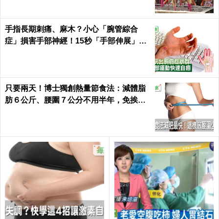
手指長期刺痛、麻木？小心「腕管綜合
症」損害手部神經！15秒「手部伸展」這
樣練，別讓身體空「腕」惜！
只要兩天！博士獨創熱量節食法：減體脂
肪６公斤、腰圍７公分不用半年，免挨餓
也好好瘦｜每日健康 Health