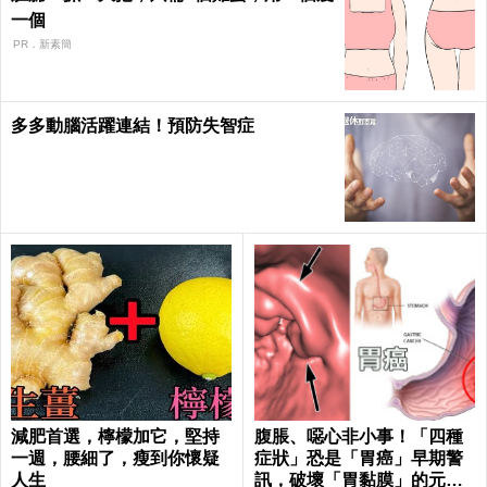
一個
PR．新素簡
多多動腦活躍連結！預防失智症
減肥首選，檸檬加它，堅持
腹脹、噁心非小事！「四種
一週，腰細了，瘦到你懷疑
症狀」恐是「胃癌」早期警
人生
訊，破壞「胃黏膜」的元兇