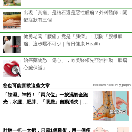
出現「黃疸」是結石還是惡性腫瘤？外科醫師：關
鍵症狀有三個
健勇老闆「腰痛」竟是「腫瘤」！預防「腰椎腫
瘤」這步驟不可少｜每日健康 Health
治癌藥物恐「傷心」，奇美醫領先亞洲推動「腫瘤
心臟保護」
您也可能喜歡這些文章
Recommended by
「祛濕」神招！「兩穴位」一按濕氣全跑
光，水腫、肥胖、「眼袋」自動消失｜每
日健康Health
肚腩一抓一大把，只需1個雞蛋，用一個瘦