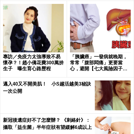
專訪／免疫力太強導致不易
「胰臟癌」一發病就晚期，
懷孕？！趙小僑花費300萬拚
常常「腹部悶痛」更要當
生子 曝生育心路歷程
心，避開【七大風險因子】
守護胰臟健康 ｜每日健康He
alth
邁入40又不開美肌！ 小S越活越美3秘訣
一次公開
新冠後遺症好不了怎麼辦？ 《刺絡針》：
攝取「益生菌」半年症狀有望緩解6成以上