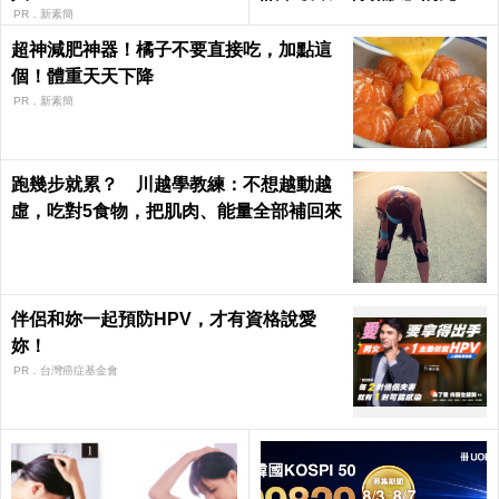
竟是它！｜每日健康 Health
PR．新素簡
超神減肥神器！橘子不要直接吃，加點這
個！體重天天下降
PR．新素簡
跑幾步就累？ 川越學教練：不想越動越
虛，吃對5食物，把肌肉、能量全部補回來
伴侶和妳一起預防HPV，才有資格說愛
妳！
PR．台灣癌症基金會