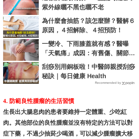
紫外線曬不黑也曬不老
為什麼會抽筋？該怎麼辦？醫解６
原因，４招解除、４招預防！
一變冷、下雨膝蓋就有感？醫曝
「天氣痛」成因：有舊傷、關節發
炎更要命
刮痧別用銅板啦！中醫師親授刮痧
秘訣｜每日健康 Health
Recommended by
4. 防範良性腫瘤的生活習慣
生長出大腸息肉的患者要維持一定體重、少吃紅
肉。其他部位的良性腫瘤並沒有特定的方法可以對
症下藥，不過少抽菸少喝酒，可以減少腫瘤擴大移