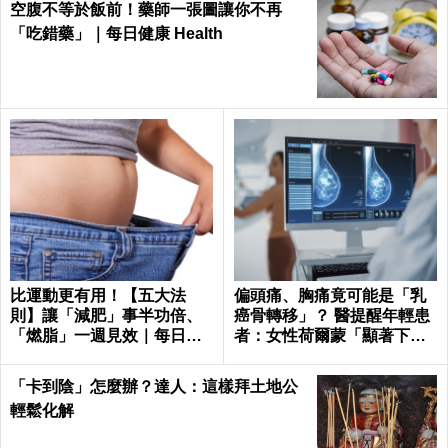
空腹不等於飯前！藥師一張圖讓你不再
「吃錯藥」｜每日健康 Health
比運動更有用！【五大法
偏頭痛、胸痛竟可能是「乳
則】讓「減肥」事半功倍、
癌骨轉移」？ 醫提醒年輕患
「燃脂」一週見效｜每日健
者：女性荷爾蒙「顯著下
康Health
降」最危險
「卡到陰」怎麼辦？達人：這樣拜土地公
輕鬆化解