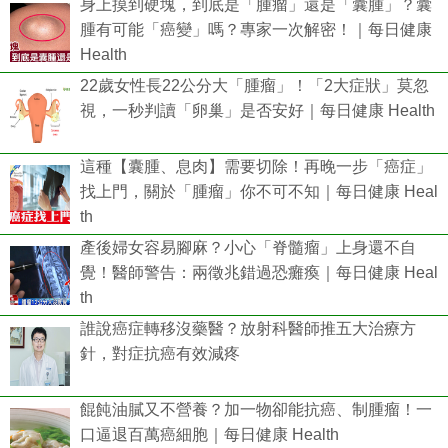
身上摸到硬塊，到底是「腫瘤」還是「囊腫」？囊
腫有可能「癌變」嗎？專家一次解密！｜每日健康
Health
22歲女性長22公分大「腫瘤」！「2大症狀」莫忽
視，一秒判讀「卵巢」是否安好｜每日健康 Health
這種【囊腫、息肉】需要切除！再晚一步「癌症」
找上門，關於「腫瘤」你不可不知｜每日健康 Heal
th
產後婦女容易腳麻？小心「脊髓瘤」上身還不自
覺！醫師警告：兩徵兆錯過恐癱瘓｜每日健康 Heal
th
誰說癌症轉移沒藥醫？放射科醫師推五大治療方
針，對症抗癌有效減疼
餛飩油膩又不營養？加一物卻能抗癌、制腫瘤！一
口逼退百萬癌細胞｜每日健康 Health