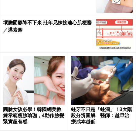
壞膽固醇降不下來 壯年兄妹接連心肌梗塞
／洪素卿
圓臉女孩必學！韓國網美教
蛀牙不只是「蛀洞」！3大階
練示範瘦臉瑜珈，4動作臉變
段分辨圖解 醫師：越早治
緊實超有感
療成本越低