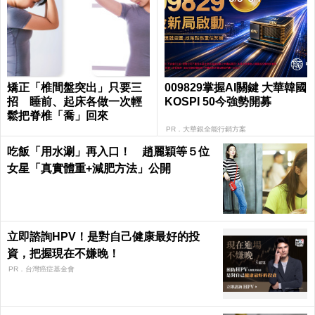
矯正「椎間盤突出」只要三
009829掌握AI關鍵 大華韓國
招 睡前、起床各做一次輕
KOSPI 50今強勢開募
鬆把脊椎「喬」回來
PR．大華銀全能行銷方案
吃飯「用水涮」再入口！ 趙麗穎等５位
女星「真實體重+減肥方法」公開
立即諮詢HPV！是對自己健康最好的投
資，把握現在不嫌晚！
PR．台灣癌症基金會