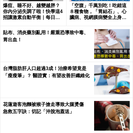
爆痘、睡不好、越變越胖？
「空腹」千萬別吃！吃錯這
你內分泌失調了啦！快學這4
８種食物，「胃結石」、心
招讓激素自動平衡｜每日健
臟病、視網膜病變全上身｜
康 Health
每日健康Health
貼布、消炎藥別亂用！嚴重恐導致中毒、
胃出血！
台灣脂肪肝人口超過3成！治療希望竟是
「瘦瘦筆」？ 醫證實：有望改善肝纖維化
花蓮遊客泡麵被猴子搶走導致大腿燙傷
急救五字訣：切記「沖脫泡蓋送」