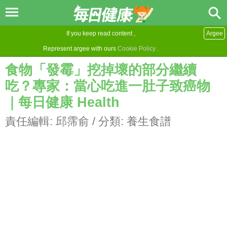
If you keep read content ,
Argee
Represent argee with ours
Cookie Policy
.
食物「發霉」挖掉壞的部分繼續
吃？專家：當心吃進一肚子致癌物
｜每日健康 Health
責任編輯:
邱霈俞
/ 分類:
養生食譜