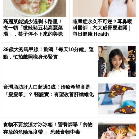
高麗菜能減少過剩卡路里！
眩暈症永久不可逆？耳鼻喉
煮一頓「微辣豬五花高麗菜
科醫師：六大威脅要避開｜
湯」，筷子停不下來的美味
每日健康 Health
39歲大秀馬甲線！劉濤「每天10分鐘」運
動，忙拍戲照樣身形緊實
台灣脂肪肝人口超過3成！治療希望竟是
「瘦瘦筆」？ 醫證實：有望改善肝纖維化
食物不要放涼才冰冰箱！營養師曝「食物
存放的危險溫度帶 」 恐致食物中毒