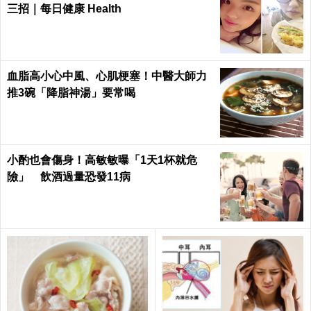
三招｜每日健康 Health
血脂高小心中風、心肌梗塞！中醫大師力
推3碗「降脂神湯」要常喝
小酌也會傷身！高敏敏曝「1天1杯就危
險」 飲酒過量恐發11病