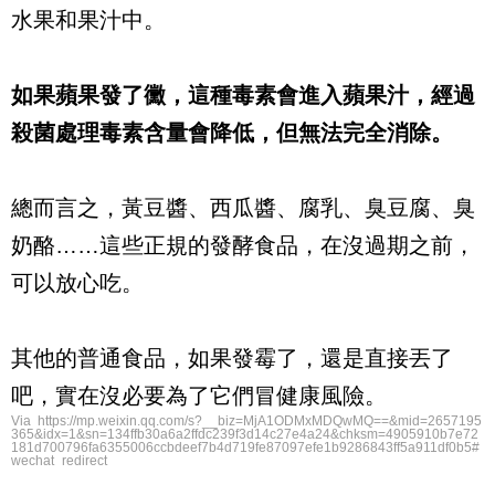
水果和果汁中。
如果蘋果發了黴，這種毒素會進入蘋果汁，經過
殺菌處理毒素含量會降低，但無法完全消除。
總而言之，黃豆醬、西瓜醬、腐乳、臭豆腐、臭
奶酪……這些正規的發酵食品，在沒過期之前，
可以放心吃。
其他的普通食品，如果發霉了，還是直接丟了
吧，實在沒必要為了它們冒健康風險。
Via https://mp.weixin.qq.com/s?__biz=MjA1ODMxMDQwMQ==&mid=2657195
365&idx=1&sn=134ffb30a6a2ffdc239f3d14c27e4a24&chksm=4905910b7e72
181d700796fa6355006ccbdeef7b4d719fe87097efe1b9286843ff5a911df0b5#
wechat_redirect