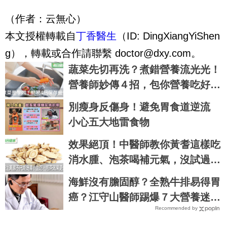
（作者：云無心）
本文授權轉載自
丁香醫生
（ID: DingXiangYiShen
g），轉載或合作請聯繫
doctor@dxy.com
。
蔬菜先切再洗？煮錯營養流光光！
營養師妙傳４招，包你營養吃好吃
滿｜每日健康 Health
別瘦身反傷身！避免胃食道逆流
小心五大地雷食物
效果絕頂！中醫師教你黃耆這樣吃
消水腫、泡茶喝補元氣，沒試過別
說你懂養生｜每日健康 Health
海鮮沒有膽固醇？全熟牛排易得胃
癌？江守山醫師踢爆７大營養迷
Recommended by
思，看完再說你懂健康｜每日健康