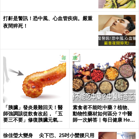
打鼾是警訊！恐中風、心血管疾病。嚴重
夜間猝死！
「胰臟」發炎最難回天！醫
素食者不能吃中藥？植物、
師強調該從飲食改起，「五
動物性藥材如何區分？中醫
要三不要」修復胰臟元氣｜
師一次解答｜每日健康 Healt
每日健康 Health
h
徐佳瑩大變身 尖下巴、25吋小蠻腰只用