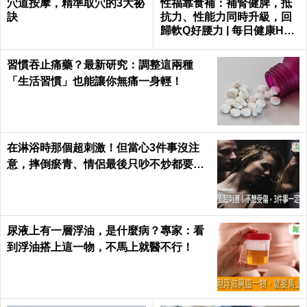
穴道按摩，精準取穴的3大祕
性福靠食補：補腎健脾，抵
訣
抗力、性能力同時升級，回
歸軟Q好腰力 | 每日健康Heal
th
習慣吞止痛藥？最新研究：調整這兩種
「生活習慣」也能讓你無痛一身輕！
在淋浴時那個超刺激！但當心3件事沒注
意，摔倒瘀青、情侶最後只吵不炒都要怪
自己｜每日健康 Health
尿液上有一層浮油，是什麼病？專家：看
到浮油搭上這一物，不馬上就醫不行！