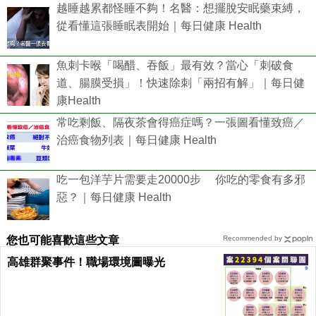
越睡越累都怪睡不夠！名醫：想擺脫安眠藥束縛，
從看懂這張睡眠表開始｜每日健康 Health
魚刺卡喉「喝醋、吞飯」最有效？當心「刺破食
道、腸膜受損」！快速除刺「兩招有解」｜每日健
康Health
常吃剩飯、隔夜茶會得癌症嗎？一張圖看懂致癌／
治癌食物列表｜每日健康 Health
吃一包洋芋片需要走20000步 你吃的零食有多邪
惡？｜每日健康 Health
您也可能喜歡這些文章
Recommended by
高雄群聚事件！職場環境圖曝光