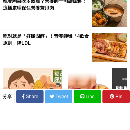
晚餐剩菜吃多致癌？營養師一句話破解：
這樣處理保住營養兼甩肉
吃對就是「好膽固醇」！營養師曝「4飲食
原則」降LDL
分享
Share
Tweet
Line
Pin
掏耳朵小心「耳膜破裂」！
胰臟炎拖延恐致命！ 醫師
醫揭3類人群必定要清理耳
提醒這4種人要特別小心