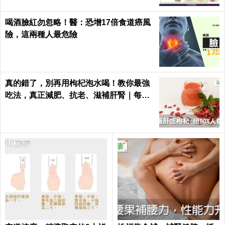
喝酒臉紅勿忽略！醫：恐增17倍食道癌風
險，這兩種人最危險
真的錯了，別再用枸杞泡水喝！教你最強
吃法，真正減肥、抗老、滋補肝腎｜每日
健康Health