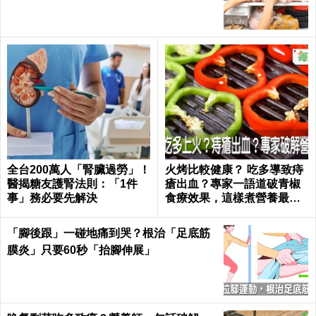
全台200萬人「腎臟過勞」！
火烤比較健康？ 吃多導致痔
醫揭糖友護腎法則：「1件
瘡出血？專家一語道破青椒
事」務必要先解決
食療效果，這樣煮營養最足
｜每日健康 Health
「腳後跟」一碰地痛到哭？根治「足底筋
膜炎」只要60秒「抬腳伸展」