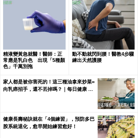
精液變黃急就醫！醫師：正
動不動就閃到腰！醫教4步驟
常應是乳白色 出現「5種顏
練出天然護腰
色」千萬別拖
家人都是被你害死的！這三種油拿來炒菜=
向乳癌招手，還不丟掉嗎？｜每日健康 He
alth
健康長壽秘訣就在「4個練習」，預防多巴
胺系統退化，愈早開始練習愈好！