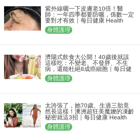
紫外線曬一下皮膚老10倍！醫
師：一年四季都要防曬，係數一定
要對才有效｜每日健康 Health
身體護理
濟陽式飲食大公開！40歲後就該
這樣吃：不變老、不發胖、不生
病，還能杜絕8成癌細胞｜每日健
康 Health
身體護理
太誇張了，她70歲、生過三胎竟
然長這樣！澳洲超狂美魔嬤的凍齡
秘密就這3招｜每日健康 Health
身體護理