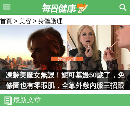
首頁 > 美容 > 身體護理
身體護理
凍齡美魔女無誤！妮可基嫚50歲了，免
修圖也有零瑕肌，全靠外敷內服三招跟
皺紋分手｜每日健康 Health
最新文章