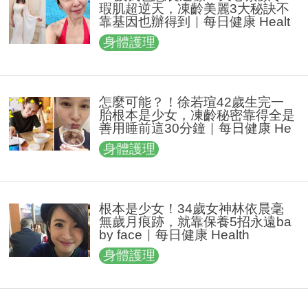
瑕肌超逆天，凍齡美麗3大秘訣不
靠基因也辦得到｜每日健康 Healt
h
身體護理
怎麼可能？！徐若瑄42歲生完一
胎根本是少女，凍齡秘密靠得全是
善用睡前這30分鐘｜每日健康 He
alth
身體護理
根本是少女！34歲女神林依晨毫
無歲月痕跡，就靠保養5招永遠ba
by face｜每日健康 Health
身體護理