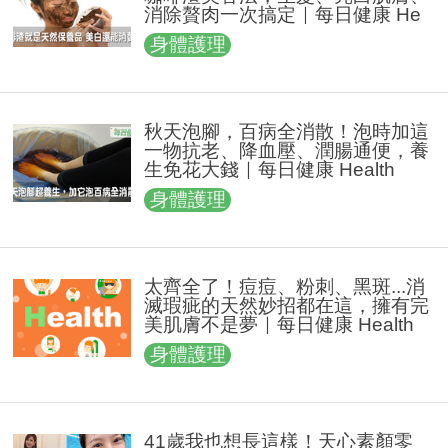
消除贅肉一次搞定｜每日健康 He
alth
身體護理
秋天泡腳，百病全消散！泡時加這
一物抗老、降血壓、潤腸通便，養
生免花大錢｜每日健康 Health
身體護理
太齊全了！痘痘、粉刺、黑斑...消
滅瑕疵的天然妙招都在這，擁有完
美肌膚不是夢｜每日健康 Health
身體護理
41歲我也想長這樣！天心素顏零