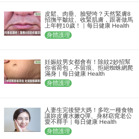
皮鬆、肉垂、臉變垮？天然緊膚8
招撫平皺紋、收緊肌膚，跟著做馬
上年輕10歲！｜每日健康 Health
身體護理
妊娠紋男女都會有！除紋2妙招幫
你省荷包，不留痕、拒絕蜘蛛網爬
滿身｜每日健康 Health
身體護理
人妻生完後變大媽！多吃一種食物
讓妳皮膚水嫩Q彈、身材窈窕老公
愛不釋手｜每日健康 Health
身體護理