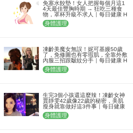
免塞水餃墊！女人把握每個月這1
4天最佳豐胸時期 → 狂吃三種食
物，罩杯升級不求人｜每日健康 H
ealth
身體護理
凍齡美魔女無誤！妮可基嫚50歲
了，免修圖也有零瑕肌，全靠外敷
內服三招跟皺紋分手｜每日健康 H
ealth
身體護理
生完3個小孩還這麼辣！凍齡女神
賈靜雯42歲像22歲的秘密，美肌
瘦身就靠做好這3件事｜每日健康
Health
身體護理