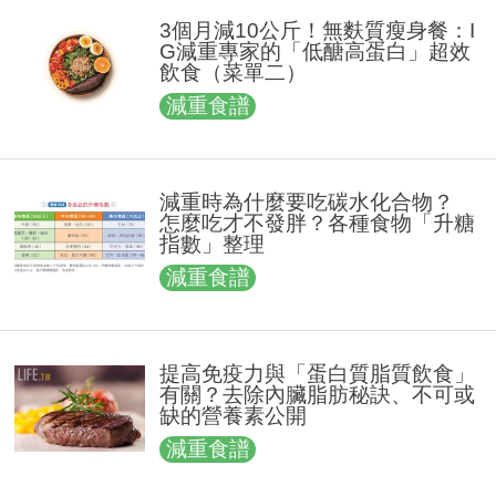
3個月減10公斤！無麩質瘦身餐：I
G減重專家的「低醣高蛋白」超效
飲食（菜單二）
減重食譜
減重時為什麼要吃碳水化合物？
怎麼吃才不發胖？各種食物「升糖
指數」整理
減重食譜
提高免疫力與「蛋白質脂質飲食」
有關？去除內臟脂肪秘訣、不可或
缺的營養素公開
減重食譜