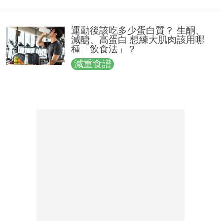
運動後該吃多少蛋白質？ 生酮、
減醣、高蛋白 想練大肌肉該用哪
種「飲食法」？
減重食譜