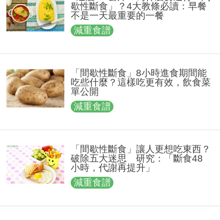
歇性斷食」？4大教條必讀：早餐
不是一天最重要的一餐
減重食譜
「間歇性斷食」8小時進食期間能
吃些什麼？這樣吃更有效，飲食菜
單公開
減重食譜
「間歇性斷食」讓人更想吃東西？
破除五大迷思 研究：「斷食48
小時，代謝再提升」
減重食譜