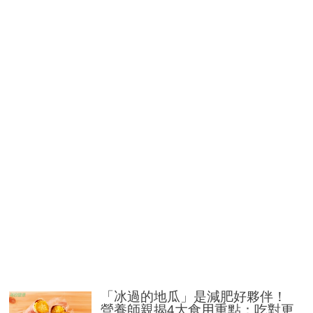
「冰過的地瓜」是減肥好夥伴！
營養師親揭4大食用重點：吃對更