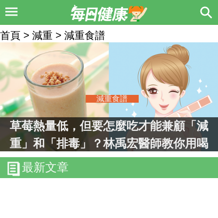
首頁 > 減重 > 減重食譜
減重食譜
草莓熱量低，但要怎麼吃才能兼顧「減
重」和「排毒」？林禹宏醫師教你用喝
的｜每日健康 Health
最新文章