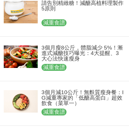
請告別精緻糖！減醣高植料理製作
5原則
減重食譜
3個月瘦8公斤，體脂減少 5%！漸
進式減醣技巧曝光：4大提醒、3
大心法快速瘦身
減重食譜
3個月減10公斤！無麩質瘦身餐：I
G減重專家的「低醣高蛋白」超效
飲食（菜單一）
減重食譜