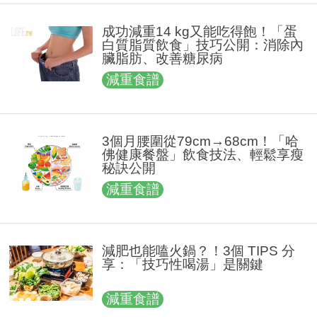
成功減重14 kg又能吃得飽！「蛋
白質脂質飲食」技巧公開：消除內
臟脂肪、改善糖尿病
減重食譜
3個月腰圍從79cm→68cm！「哈
佛健康餐盤」飲食技法、輕鬆享瘦
秘訣公開
減重食譜
減肥也能嗑火鍋？！3個 TIPS 分
享：「技巧性喝湯」是關鍵
減重食譜