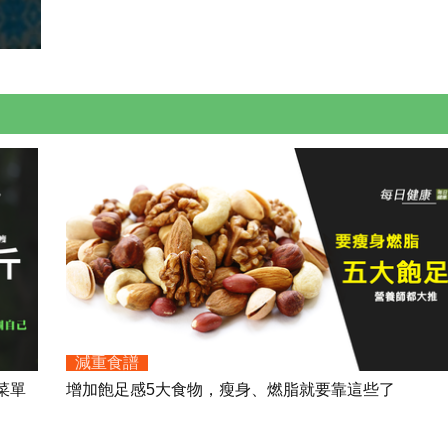
減重食譜
菜單
增加飽足感5大食物，瘦身、燃脂就要靠這些了