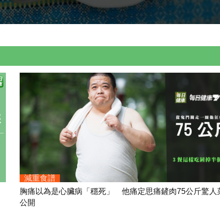
減重食譜
胸痛以為是心臟病「穩死」 他痛定思痛鏟肉75公斤驚人
公開