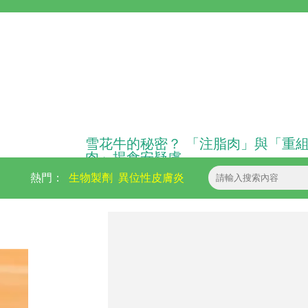
雪花牛的秘密？ 「注脂肉」與「重
肉」揭食安疑慮
熱門：
生物製劑
異位性皮膚炎