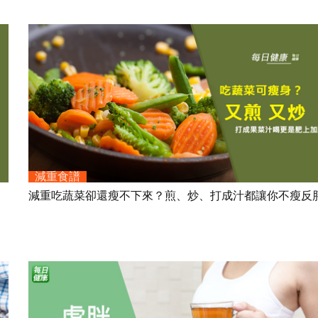
減重食譜
減重吃蔬菜卻還瘦不下來？煎、炒、打成汁都讓你不瘦反