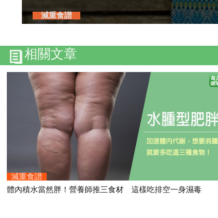
減重食譜
相關文章
減重食譜
體內積水當然胖！營養師推三食材 這樣吃排空一身濕毒