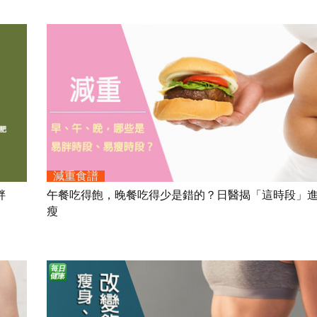
減重食譜
胖
午餐吃得飽，晚餐吃得少是錯的？日醫揭「這時段」
瘦