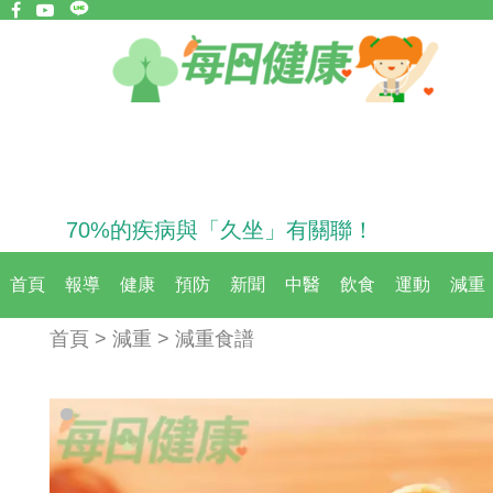
70%的疾病與「久坐」有關聯！
首頁
報導
健康
預防
新聞
中醫
飲食
運動
減重
首頁 > 減重 > 減重食譜