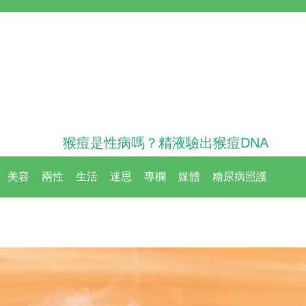
猴痘是性病嗎？精液驗出猴痘DNA
美容
兩性
生活
迷思
專欄
媒體
糖尿病照護