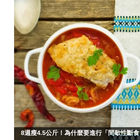
8週瘦4.5公斤！為什麼要進行「間歇性斷