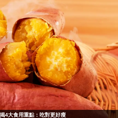
揭4大食用重點：吃對更好瘦