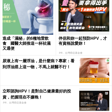
造成「濕秘」的6種地雷飲
伴侶和妳一起預防HPV，才
食 國醫大師推這一杯祛濕
有資格說愛妳！
又通便
PR．台灣癌症基金會
尿液上有一層浮油，是什麼病？專家：看
到浮油搭上這一物，不馬上就醫不行！
立即諮詢HPV！是對自己健康最好的投
資，把握現在不嫌晚！
PR．台灣癌症基金會