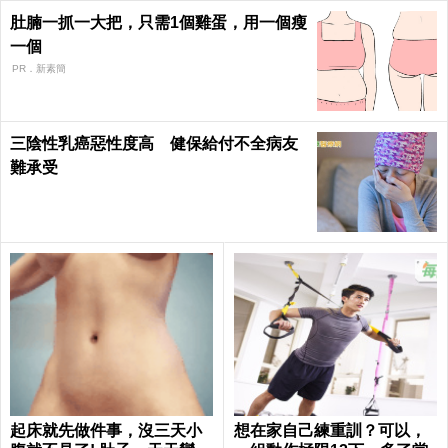
肚腩一抓一大把，只需1個雞蛋，用一個瘦
一個
PR．新素簡
三陰性乳癌惡性度高 健保給付不全病友
難承受
起床就先做件事，沒三天小
想在家自己練重訓？可以，