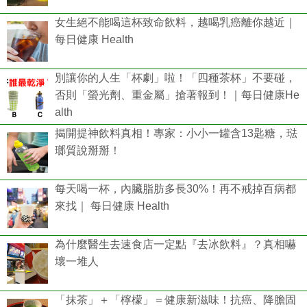
女生絕不能喝這杯致命飲料，越喝乳癌離你越近｜
每日健康 Health
別讓你的人生「杯劇」啦！「四種茶杯」不要碰，
否則「螢光劑、重金屬」搶著報到！｜每日健康He
alth
揭開提神飲料真相！專家：小小一罐含13匙糖，琺
瑯質說掰掰！
每天喝一杯，內臟脂肪多長30%！再不戒掉百病都
來找｜ 每日健康 Health
為什麼醫生去速食店一定點『去冰飲料』？真相嚇
壞一堆人
「抹茶」＋「檸檬」＝健康新滋味！抗癌、降膽固