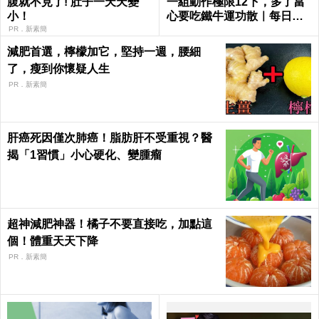
腹就不見了! 肚子一天天變
一組動作極限12下，多了當
小！
心要吃鐵牛運功散｜每日健
康 Health
PR．新素簡
減肥首選，檸檬加它，堅持一週，腰細
了，瘦到你懷疑人生
PR．新素簡
肝癌死因僅次肺癌！脂肪肝不受重視？醫
揭「1習慣」小心硬化、變腫瘤
超神減肥神器！橘子不要直接吃，加點這
個！體重天天下降
PR．新素簡