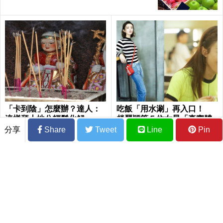
「卡到陰」怎麼辦？達人：
吃飯「用水涮」再入口！
這樣拜土地公輕鬆化解
趙麗穎等５位女星「真實體
重+減肥方法」公開
分享
Share
Tweet
Line
Pin
「祛濕」神招！「兩穴位」一按濕氣全跑
光，水腫、肥胖、「眼袋」自動消失｜每
日健康Health
中秋烤肉腸胃不適？ 中醫按摩３穴舒緩