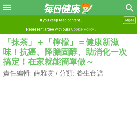
If you keep read content ,
Argee
Represent argee with ours
Cookie Policy
.
「抹茶」＋「檸檬」＝健康新滋
味！抗癌、降膽固醇、助消化一次
搞定！在家就能簡單做～
責任編輯:
薛雅霙
/ 分類:
養生食譜