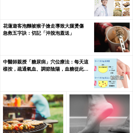
花蓮遊客泡麵被猴子搶走導致大腿燙傷
急救五字訣：切記「沖脫泡蓋送」
中醫師親授「糖尿病」穴位療法：每天這
樣按，疏通氣血、調節陰陽，血糖從此乖
乖聽話！