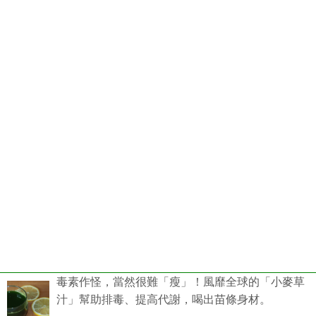
毒素作怪，當然很難「瘦」！風靡全球的「小麥草
汁」幫助排毒、提高代謝，喝出苗條身材。