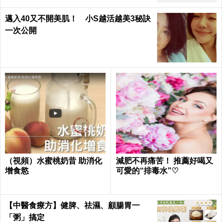
邁入40又不開美肌！ 小S越活越美3秘訣
一次公開
（視頻）水蜜桃奶昔 助消化
減肥不再痛苦！ 推薦好喝又
增食慾
可愛的“排毒水”♡
【中醫食療方】健脾、祛濕、顧腸胃一
「粥」搞定