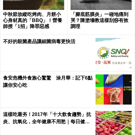
中秋節放縱吃烤肉、月餅小
「腳底筋膜炎」一碰地痛到
心身材真的「BBQ」！營養
哭？陳塗墻教這樣刮痧有效
師授「1招」降罪惡感
調理
不好的殺菌產品讓細菌病毒更快活
食安危機外食族心驚驚 涂月華：記下6點
讓你安心吃
這樣吃最夯！2017年「十大飲食趨勢」抗
炎、抗氧化，全年健康不用愁｜每日健康
Health