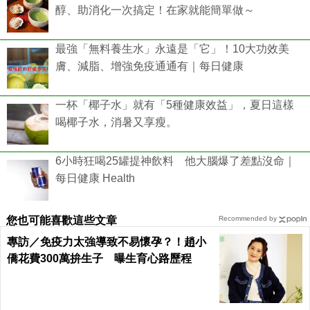
醇、助消化一次搞定！在家就能簡單做～
最強「無料養生水」永遠是「它」！10大功效美
膚、減脂、增強免疫通通有｜每日健康
一杯「椰子水」就有「5種健康效益」，夏日這樣
喝椰子水，消暑又享瘦。
6小時狂喝25罐提神飲料 他大腦爆了差點沒命｜
每日健康 Health
您也可能喜歡這些文章
Recommended by
專訪／免疫力太強導致不易懷孕？！趙小
僑花費300萬拚生子 曝生育心路歷程