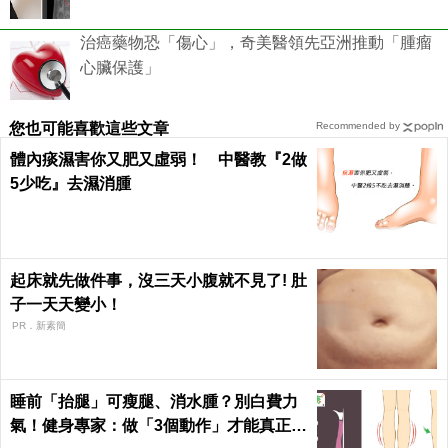
治癌藥物恐「傷心」，奇美醫領先亞洲推動「腫瘤
心臟保護」
您也可能喜歡這些文章
Recommended by
體內痰濕害你又肥又虛弱！ 中醫教『2做
5少吃』去濕消腫
起床就先做件事，沒三天小腹就不見了! 肚
子一天天變小！
PR．新素簡
睡前「抬腿」可瘦腿、消水腫？別白費力
氣！健身專家：做「3個動作」才能真正躺