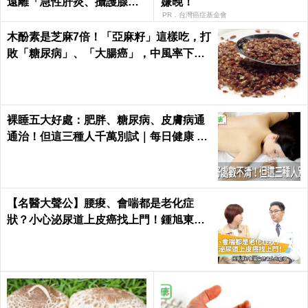
遠離「急性肝炎、攝護腺肥
嫌晚！
大」｜每日健康
PR．台灣癌症基金會
木酚素是芝麻7倍！「亞麻籽」這樣吃，打
敗「糖尿病」、「大腸癌」，中風率下降4
6%！
裸睡五大好處：肥胖、糖尿病、皮膚病通
通治！但這三種人千萬別試｜每日健康 He
alth
【名醫大聲公】腰痠、會喘都是老化症
狀？小心泌尿道上皮癌找上門！鍾旭東醫
師