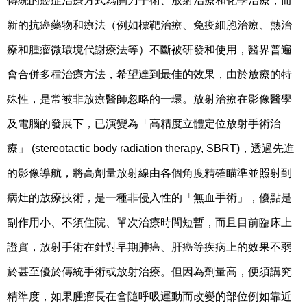
傳統的癌症治療方式為開刀手術、放射治療和化學治療，而
新的抗癌藥物和療法（例如標靶治療、免疫細胞治療、熱治
療和腫瘤微環境代謝療法等）不斷被研發和使用，醫界普遍
會合併多種治療方法，希望達到最佳的效果，由於放療的特
殊性，是常被非放療醫師忽略的一環。放射治療在影像醫學
及電腦的發展下，已演變為「高精度立體定位放射手術治
療」 (stereotactic body radiation therapy, SBRT)，透過先進
的影像導航，將高劑量放射線由各個角度精確瞄準並照射到
病灶的放療技術，是一種非侵入性的「無血手術」，優點是
副作用小、不須住院、單次治療時間短暫，而且目前臨床上
證實，放射手術在針對早期肺癌、肝癌等疾病上的效果不弱
於甚至優於傳統手術或放射治療。但因為劑量高，便須講究
精準度，如果腫瘤長在會隨呼吸運動而改變的部位例如靠近