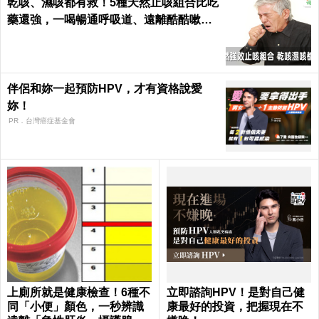
乾咳、濕咳都有救！5種天然止咳組合比吃
藥還強，一喝暢通呼吸道、遠離酷酷嗽｜
每日健康 Health
伴侶和妳一起預防HPV，才有資格說愛
妳！
PR．台灣癌症基金會
上廁所就是健康檢查！6種不
立即諮詢HPV！是對自己健
同「小便」顏色，一秒辨識
康最好的投資，把握現在不