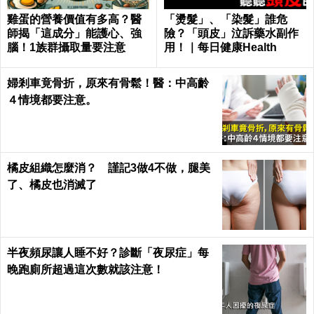
雞蛋的營養價值有多高？醫
「燙髮」、「染髮」誰危
師揭「這成分」能護心、強
險？「頭皮」泣訴藥水副作
腦！1族群攝取量要注意
用！｜每日健康Health
婦剎車竟骨折，原來有骨鬆！醫：中高齡
４情境都要注意。
橘皮組織怎麼消？ 謹記3做4不做，腿美
了、橘皮也消滅了
半夜頻尿讓人睡不好？診斷「夜尿症」每
晚跑廁所超過這次數就該注意！