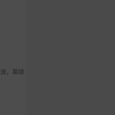
狀況。當頭
。