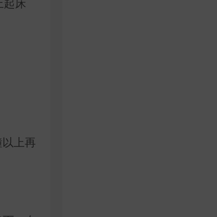
上起床
鐘以上再