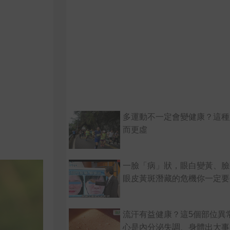
多運動不一定會變健康？這種
而更虛
一臉「病」狀，眼白變黃、臉
眼皮黃斑潛藏的危機你一定要
流汗有益健康？這5個部位異
心是內分泌失調、身體出大事