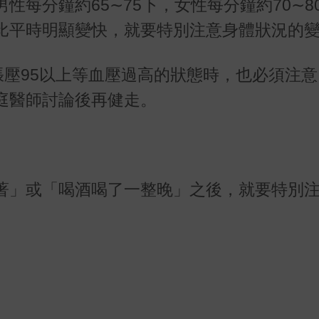
男性每分鐘約
65
∼
75
下，女性每分鐘約
70
∼
8
比平時明顯變快，就要特別注意身體狀況的
張壓
95
以上等血壓過高的狀態時，也必須注意
庭醫師討論後再健走。
著」或「喝酒喝了一整晚」之後，就要特別