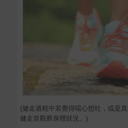
(健走過程中若覺得噁心想吐，或是
健走並觀察身體狀況。)