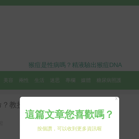
猴痘是性病嗎？精液驗出猴痘DNA
美容
兩性
生活
迷思
專欄
媒體
糖尿病照護
X
？教授叮嚀11個運動要點需注意
習