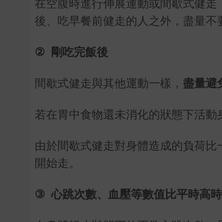
在空腹時進行伸展運動或間歇式健走
後、吃早餐前健走的人之外，盡量不
②
剛吃完飯後
間歇式健走與其他運動一樣，
盡量避
若在胃中食物還未消化的狀態下活動
由於間歇式健走對身體造成的負荷比
開始走。
③
心跳次數、血壓等數值比平時高時