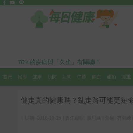
70%的疾病與「久坐」有關聯！
首頁
報導
健康
預防
新聞
中醫
飲食
運動
減重
健走真的健康嗎？亂走路可能更短命
| 日期:
2018-10-15
| 責任編輯:
廖思涵
| 分類:
有氧練