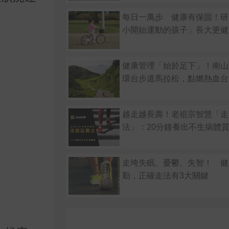
每日一萬步 健康有保固！研
小開始運動的孩子」長大更健
健康管理「始於足下」！南山
環台步道馬拉松，點燃熱血台
越走越長壽！老祖宗智慧「走
法」：20分鐘養出不生病體
走垮失眠、憂鬱、失智！ 健
勤，正確走法有3大關鍵