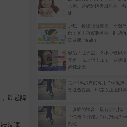
水腫、通經絡隔天就見效｜每日
lth
少吃一餐燃脂就停擺！平衡代
做：真正落實躺著瘦，睡越沉
日健康 Health
容易「肚子餓」？小心糖尿病
亢進」找上門！九招「自我檢
易餓原因
走路1萬步真的有用？研究揭
更適合長壽 60歲以上還能
動，最忌諱
上班族的福音 最新研究指出
「快走22分鐘」就可抵消久
風險
體狀況運