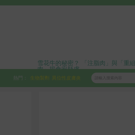
雪花牛的秘密？ 「注脂肉」與「重
肉」揭食安疑慮
熱門：
生物製劑
異位性皮膚炎