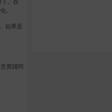
0
下。在
變化。
。如果是
注意實踐間