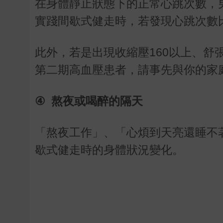
在身體靜止狀態下的正常心跳次數，
實踐間歇式健走時，若發現心跳次數
此外，若是出現收縮壓
160
以上、舒
第二期高血壓患者，請事先與你的家
④
熬夜或喝醉的隔天
「熬夜工作」、「心煩到天亮還睡不
歇式健走時的身體狀況變化。