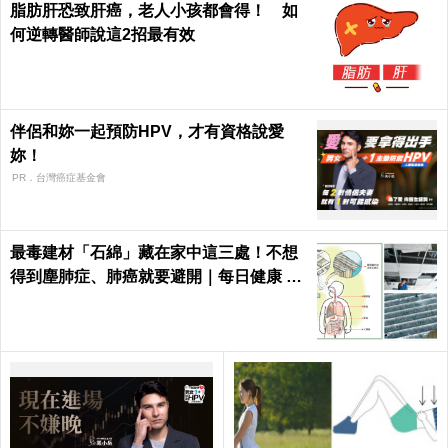
脂肪肝恐致肝癌，老人小孩都會得！ 如
何逆轉醫師說這2招最有效
伴侶和妳一起預防HPV，才有資格說愛
妳！
PR．台灣癌症基金會
最毒建材「石綿」藏在家中這三處！不想
得到塵肺症、肺癌就要避開｜每日健康 He
alth