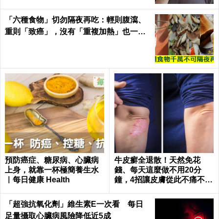
「六種食物」切勿隔夜再吃：輕則腹瀉、
重則「致癌」，沒有「重複加熱」也一
樣！｜每日健康Health
預防癌症、糖尿病、心臟病
牛皮癬全退散！天然免花
上身，就靠一杯極簡養生水
錢、每天這麼做不用20分
｜每日健康 Health
鐘，4招讓皮膚從此不痛不癢
｜每日健康 Health
「超強抗氧化劑」維生素E一次看 每日
足量攝取心臟病風險降低近5成