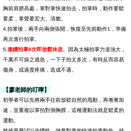
胸前肩膀高處，掌對掌快速拍去，拍掌時，動作要鬆
要柔，掌聲要宏大、清脆。
4.拍掌後，兩手向兩側張開，恢復至先前動作1，準備
再次進行拍掌。
5.
連續拍掌9次即放鬆休息
。因為太極拍掌力道強大，
千萬不可操之過急，一下子拍太多次，有時反而容易
傷身，或過度疼痛，造成不適。
【廖老師的叮嚀】
初學者可以先將兩手往前放鬆自然的甩動，再漸漸加
速，並重複以掌拍對側胸膛，這種運動法就是鬆柔的
運動。
然後再嘗試以此慣性，做掌對掌的快速拍掌動作，就