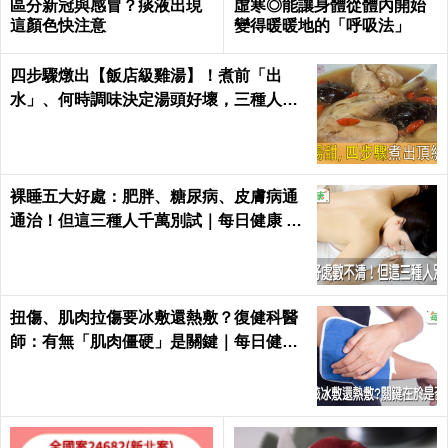
區分新冠與感冒？痰液出現
虛寒◎能讓身體從體內開始
這顏色快注意
變得暖暖地的「呼吸法」
四步驟燉出【飯店級雞湯】！煮前「出
水」、何時調味決定湯頭好壞，三種人不
適合喝！｜每日健康Health
裸睡五大好處：肥胖、糖尿病、皮膚病通
通治！但這三種人千萬別試｜每日健康 He
alth
扭傷、肌肉拉傷要冰敷還熱敷？復健科醫
師：有無「肌肉僵硬」是關鍵｜每日健康
Health