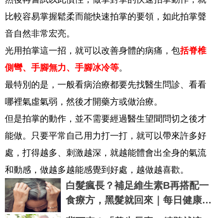
比較容易掌握鬆柔而能快速拍掌的要領，如此拍掌聲
音自然非常宏亮。
光用拍掌這一招，就可以改善身體的病痛，包
括脊椎
側彎、手腳無力、手腳冰冷等
。
最特別的是，一般看病治療都要先找醫生問診、看看
哪裡氣虛氣弱，然後才開藥方或做治療。
但是拍掌的動作，並不需要經過醫生望聞問切之後才
能做。只要平常自己用力打一打，就可以帶來許多好
處，打得越多、刺激越深，就越能體會出全身的氣流
和動感，做越多越能感覺到好處，越做越喜歡。
白髮瘋長？補足維生素B再搭配一
食療方，黑髮就回來｜每日健康 H
ealth