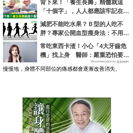
背下來！「養生長壽」精髓就這
「十個字」，人人都應該牢記在心
｜每日健康Health
減肥不能吃水果？Ｂ型的人吃不
胖？專家公開血型瘦身法：不用運
動、狂吃起司也好好瘦｜每日健康
常吃東西卡渣！小心「4大牙齒危
Health
機」找上身 醫師：嚴重恐怕要抽
Recommended by
神經
慢慢地，身體不同部位的痛感都會逐漸改善消失。