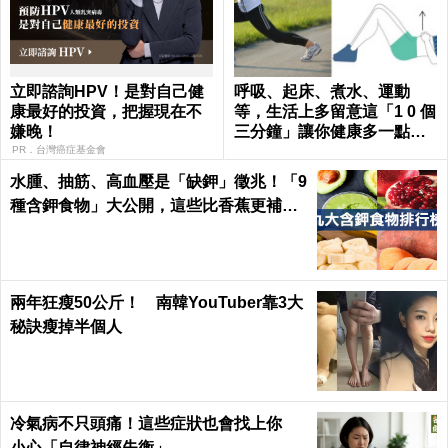
立即諮詢HPV！是對自己健
呼吸、起床、煮水、運動
康最好的投資，把握現在不
等，生活上多留意這「1 0 個
嫌晚！
三分鐘」讓你健康多一點，
壽命多十年 ～
PR．台灣癌症基金會
水腫、抽筋、高血壓是「缺鉀」徵兆！「9
種含鉀食物」大公開，這些比香蕉更補鉀
｜每日健康 Health
兩年狂瘦50公斤！ 南韓YouTuber靠3大
秘訣瘦掉半個人
冷氣病不只頭痛！這些症狀也會找上你
小心「自律神經失衡」