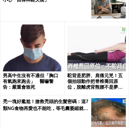
男高中生沒有不適但「胸口
駝背是肥胖、肩痛元兇！五
有氣跑來跑去」 醫嚇警
個抬頭動作把脊椎喬回原
告：嚴重會致死
位，脫離虎背熊腰不是夢｜
每日健康 Health
禿一塊好尷尬！搶救禿頭的生髮密碼：這7
類NG食物再愛也不能吃，等毛囊萎縮就來
不及了｜每日健康 Health