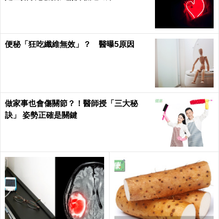
便秘「狂吃纖維無效」？ 醫曝5原因
做家事也會傷關節？！醫師授「三大秘
訣」 姿勢正確是關鍵