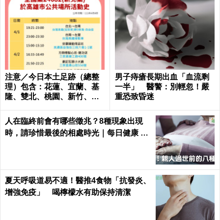
注意／今日本土足跡（總整
男子痔瘡長期出血「血流剩
理）包含：花蓮、宜蘭、基
一半」 醫警：別輕忽！嚴
隆、雙北、桃園、新竹、台
重恐致昏迷
南、高雄
人在臨終前會有哪些徵兆？8種現象出現
時，請珍惜最後的相處時光｜每日健康 He
alth
夏天呼吸道易不適！醫推4食物「抗發炎、
增強免疫」 喝檸檬水有助保持清潔