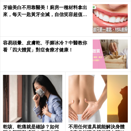
牙齒美白不用靠醫美！廚房一種材料拿出
來，每天一匙黃牙全滅，自信笑容超值｜
每日健康 Health
容易頭暈、皮膚乾、手腳冰冷？中醫教你
看「四大體質」對症食療才健康！
乾咳、乾痛就是確診？如何
不用任何道具就能解決身體