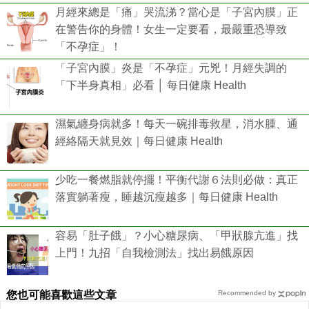
月經來總是「痛」哭流涕？當心是「子宮內膜」正
在警告你的身體！女生一定要看，最嚴重恐導致
「不孕症」！
「子宮內膜」炎是「不孕症」元兇！月經失調的
「下半身真相」必看 │ 每日健康 Health
濕氣纏身病就多！每天一碗排毒救星，消水腫、通
經絡隔天就見效｜每日健康 Health
少吃一餐燃脂就停擺！平衡代謝６法則必做：真正
落實躺著瘦，睡越沉瘦越多｜每日健康 Health
容易「肚子餓」？小心糖尿病、「甲狀腺亢進」找
上門！九招「自我檢測法」找出易餓原因
您也可能喜歡這些文章
Recommended by