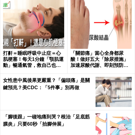
打鼾＝睡眠呼吸中止症＝心
「關節痛」當心全身都尿
肌梗塞！每天1分鐘「顎肌運
酸！做好五大「除尿措施」
動」暢通氣管，救自己也救
加速尿酸代謝、即刻預防痛
枕邊人｜每日健康 Health
風、腎衰竭｜每日健康 Healt
h
女性患中風後果更嚴重？「偏頭痛」是關
鍵預兆？美CDC：「5件事」別再做
「腳後跟」一碰地痛到哭？根治「足底筋
膜炎」只要60秒「抬腳伸展」