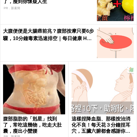
了，瘦到你懷疑人生
PR．新素簡
大腹便便是大腸癌前兆？腹部按摩只要6步
驟，10分鐘毒素迅速排空｜每日健康 Heal
th
腹部脂肪的「剋星」找到
這樣捏降血脂、那樣按治消
了，常吃這幾物，吃走大肚
化不良！每天花３分鐘捏耳
囊，瘦出小蠻腰
穴，五臟六腑都會感謝你｜
PR．新素簡