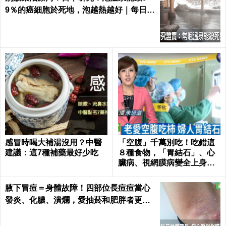
9％的癌細胞於死地，泡越熱越好｜每日健
康 Health
感冒時喝大補湯沒用？中醫
「空腹」千萬別吃！吃錯這
建議：這7種補藥最好少吃
８種食物，「胃結石」、心
臟病、視網膜病變全上身｜
每日健康Health
腋下冒痘＝身體故障！四部位長痘痘當心
發炎、化膿、潰爛，愛抽菸和肥胖者更要
小心｜每日健康 Health