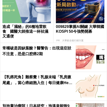
造成「濕秘」的6種地雷飲
009829掌握AI關鍵 大華韓國
食 國醫大師推這一杯祛濕
KOSPI 50今強勢開募
又通便
PR．大華銀全能行銷方案
常嘴破是因缺葉酸？醫警告：出現這症狀
不注意，恐是口腔癌2期
【乳癌死角】難察覺！乳腺末端「乳房腋
尾處」，當心癌細胞入住｜每日健康Healt
h
別放棄治療阿！日本研究：泡溫泉能致9