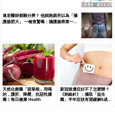
連老醫師都難分辨？ 他頻跑廁所以為「攝
護腺肥大」 一檢查驚曝：攝護腺癌第一期
了
天然化療藥「甜菜根」用喝
新冠後遺症好不了怎麼辦？
的，護肝、降壓、抗惡性腫
《刺絡針》：攝取「益生
瘤｜每日健康 Health
菌」半年症狀有望緩解6成以
上