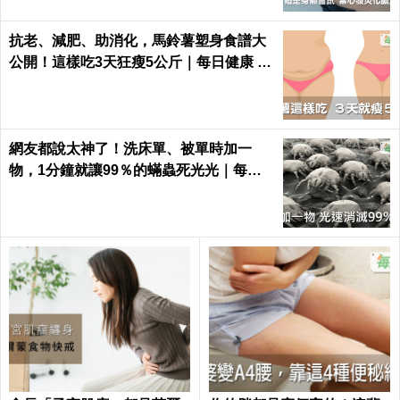
抗老、減肥、助消化，馬鈴薯塑身食譜大
公開！這樣吃3天狂瘦5公斤｜每日健康 H
ealth
網友都說太神了！洗床單、被單時加一
物，1分鐘就讓99％的蟎蟲死光光｜每日
健康 Health