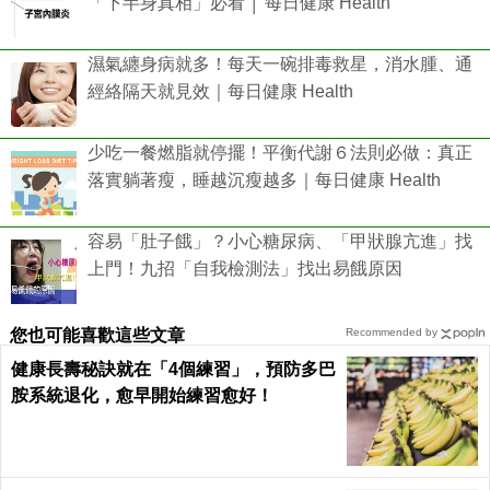
「下半身真相」必看 │ 每日健康 Health
濕氣纏身病就多！每天一碗排毒救星，消水腫、通
經絡隔天就見效｜每日健康 Health
少吃一餐燃脂就停擺！平衡代謝６法則必做：真正
落實躺著瘦，睡越沉瘦越多｜每日健康 Health
容易「肚子餓」？小心糖尿病、「甲狀腺亢進」找
上門！九招「自我檢測法」找出易餓原因
您也可能喜歡這些文章
Recommended by
健康長壽秘訣就在「4個練習」，預防多巴
胺系統退化，愈早開始練習愈好！