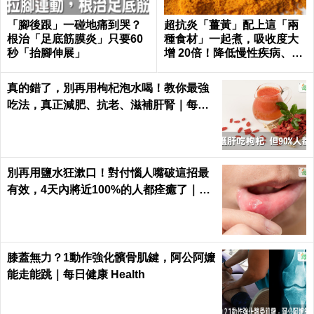
「腳後跟」一碰地痛到哭？
超抗炎「薑黃」配上這「兩
根治「足底筋膜炎」只要60
種食材」一起煮，吸收度大
秒「抬腳伸展」
增 20倍！降低慢性疾病、癌
症發生率！
真的錯了，別再用枸杞泡水喝！教你最強
吃法，真正減肥、抗老、滋補肝腎｜每日
健康Health
別再用鹽水狂漱口！對付惱人嘴破這招最
有效，4天內將近100%的人都痊癒了｜每
日健康 Health
膝蓋無力？1動作強化髕骨肌鍵，阿公阿嬤
能走能跳｜每日健康 Health