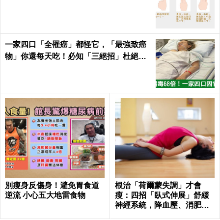
一家四口「全罹癌」都怪它，「最強致癌
物」你還每天吃！必知「三絕招」杜絕癌
從口入｜每日健康Health
別瘦身反傷身！避免胃食道
根治「荷爾蒙失調」才會
逆流 小心五大地雷食物
瘦：四招「臥式伸展」舒緩
神經系統，降血壓、消肥胖
這樣練最簡單！