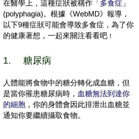
在醫學上，這種症狀被稱作「
多食症
」
(polyphagia)
WebMD
。根據《
》報導，
9
以下
種症狀可能會導致多食症，為了你
的健康著想，一起來關注看看吧
！
1.
糖尿病
人體能將食物中的糖分轉化成血糖，但
是當你罹患糖尿病時，
血糖無法到達你
的細胞
，你的身體會因此排泄出血糖並
通知你要繼續攝取食物。