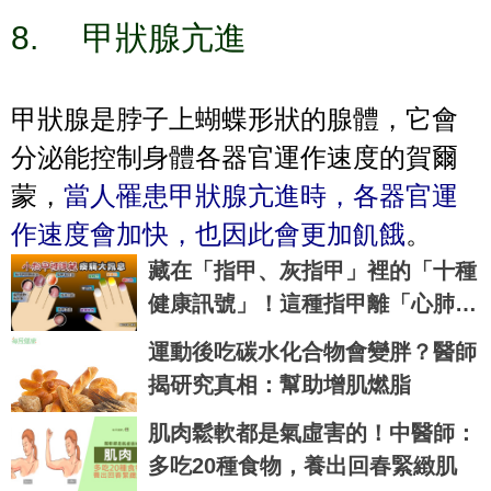
8.
甲狀腺亢進
甲狀腺是脖子上蝴蝶形狀的腺體，它會
分泌能控制身體各器官運作速度的賀爾
蒙，
當人罹患甲狀腺亢進時，各器官運
作速度會加快，也因此會更加飢餓
。
藏在「指甲、灰指甲」裡的「十種
健康訊號」！這種指甲離「心肺衰
竭」一步之遙！｜每日健康Health
運動後吃碳水化合物會變胖？醫師
揭研究真相：幫助增肌燃脂
肌肉鬆軟都是氣虛害的！中醫師：
多吃20種食物，養出回春緊緻肌