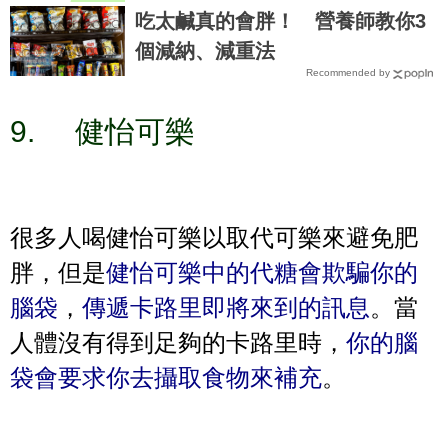
吃太鹹真的會胖！ 營養師教你3
個減納、減重法
Recommended by
9.
健怡可樂
很多人喝健怡可樂以取代可樂來避免肥
胖，但是
健怡可樂中的代糖會欺騙你的
腦袋
，
傳遞卡路里即將來到的訊息
。當
人體沒有得到足夠的卡路里時，
你的腦
袋會要求你去攝取食物來補充
。