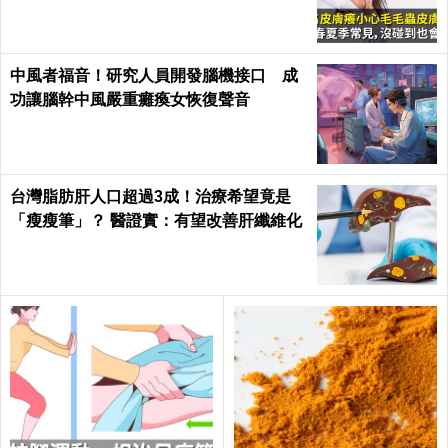
中風者福音！研究人員開發腦機接口 成
功讓腦幹中風嚴重癱瘓女恢復聲音
台灣脂肪肝人口超過3成！治療希望竟是
「瘦瘦筆」？ 醫證實：有望改善肝纖維化