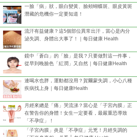
一臉「病」狀，眼白變黃、臉頰蝴蝶斑、眼皮黃斑
潛藏的危機你一定要知道！
流汗有益健康？這5個部位異常出汗，當心是內分
泌失調、身體出大事了！｜每日健康 Health
鏡中「蒼白」的「臉」是我？只要做對這一件事，
從早到晚臉色「紅潤」又自然｜每日健康Health
連喝水也胖，運動都沒用？賀爾蒙失調，小心八種
疾病找上身｜每日健康Health
月經來總是「痛」哭流涕？當心是「子宮內膜」正
在警告你的身體！女生一定要看，最嚴重恐導致
「不孕症」！
「子宮內膜」炎是「不孕症」元兇！月經失調的