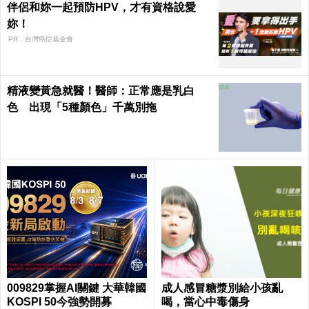
伴侶和妳一起預防HPV，才有資格說愛
妳！
PR．台灣癌症基金會
精液變黃急就醫！醫師：正常應是乳白
色 出現「5種顏色」千萬別拖
009829掌握AI關鍵 大華韓國
成人感冒糖漿別給小孩亂
KOSPI 50今強勢開募
喝，當心中毒傷身