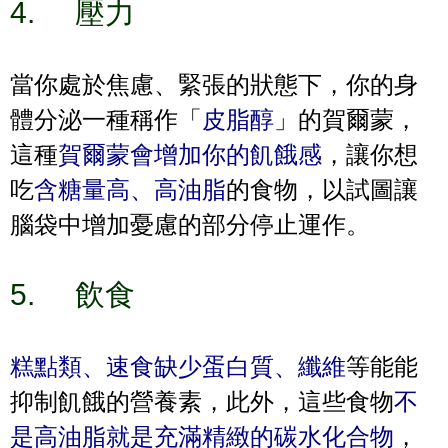
4.
壓力
當你處於焦慮、緊張的狀態下，你的身
體分泌一種稱作「
皮脂醇
」的賀爾蒙，
這種
賀爾蒙會增加你的飢餓感
，讓你想
吃
含糖量高、高油脂
的食物，以試圖讓
腦袋中增加憂慮的部分停止運作。
5.
飲食
糕點類、速食缺少蛋白質、纖維
等能能
抑制飢餓的營養素，此外，這些食物
不
是高油脂就是充滿精緻的碳水化合物
，