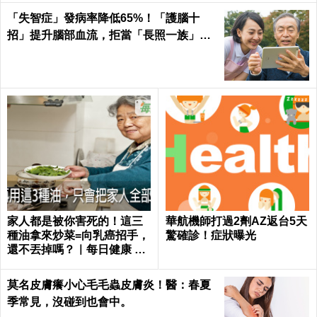
「失智症」發病率降低65%！「護腦十
招」提升腦部血流，拒當「長照一族」靠
自己｜每日健康
家人都是被你害死的！這三
華航機師打過2劑AZ返台5天
種油拿來炒菜=向乳癌招手，
驚確診！症狀曝光
還不丟掉嗎？｜每日健康 He
alth
莫名皮膚癢小心毛毛蟲皮膚炎！醫：春夏
季常見，沒碰到也會中。