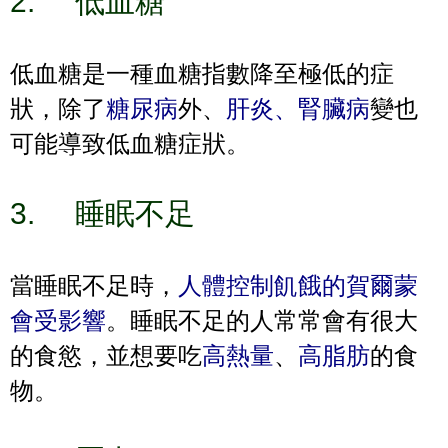
2.
低血糖
低血糖是一種血糖指數降至極低的症
狀，除了
糖尿病
外、
肝炎、腎臟病
變也
可能導致低血糖症狀。
3.
睡眠不足
當睡眠不足時，
人體控制飢餓的賀爾蒙
會受影響
。睡眠不足的人常常會有很大
的食慾，並想要吃
高熱量
、
高脂肪
的食
物。