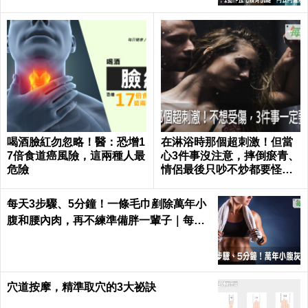
喝酒臉紅勿忽略！醫：恐增1
在淋浴時那個超刺激！但當
7倍食道癌風險，這兩種人最
心3件事沒注意，摔倒瘀青、
危險
情侶最後只吵不炒都要怪自
己｜每日健康 Health
每天3步驟、5分鐘！一條毛巾剷除萬年小
腹和腰內肉，再不練準備胖一輩子｜每日
健康 Health
穴道按摩，精準取穴的3大祕訣