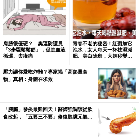
肩膀很僵硬？ 奧運防護員
青春不老的秘密！紅棗加它
「3步驟鬆鬆筋」，促進血液
泡水，女人每天一杯祛濕減
循環、去痠痛
肥、美白除斑，大媽秒變少
女｜每日健康 Health
壓力讓你愛吃炸雞？專家揭「高熱量食
物」真相：身體在求救
「胰臟」發炎最難回天！醫師強調該從飲
食改起，「五要三不要」修復胰臟元氣｜
每日健康 Health