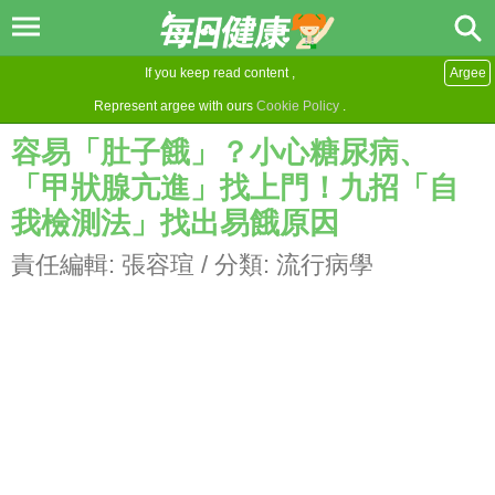
If you keep read content ,
Argee
Represent argee with ours
Cookie Policy
.
容易「肚子餓」？小心糖尿病、
「甲狀腺亢進」找上門！九招「自
我檢測法」找出易餓原因
責任編輯:
張容瑄
/ 分類:
流行病學