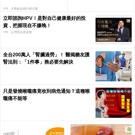
PR．大華銀全能行銷方案
立即諮詢HPV！是對自己健康最好的投
資，把握現在不嫌晚！
PR．台灣癌症基金會
全台200萬人「腎臟過勞」！ 醫揭糖友護
腎法則：「1件事」務必要先解決
只是發燒喉嚨痛竟收到病危通知？這種喉
嚨痛不能等