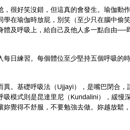
尬，很好笑沒錯，但這真的會發生。瑜伽動
同學在瑜伽時放屁，別笑（至少只在腦中偷
身體及呼吸上，給自己及他人多一點自由──
入每日練習。每個體位至少堅持五個呼吸的
而異。基礎呼吸法（
Ujjayi
），是嘴巴閉合，
呼吸模式則是昆達里尼（
Kundalini
），緩慢
讓妳覺得不舒服，不要勉強去做。妳越放鬆