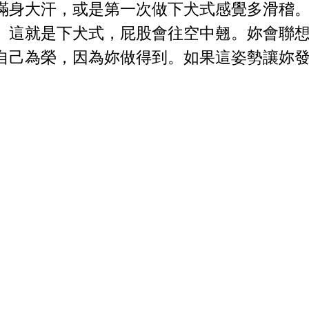
滿身大汗，或是第一次做下犬式感覺多滑稽
。這就是下犬式，屁股會往空中翹。妳會聯
自己為榮，因為妳做得到。如果這姿勢讓妳