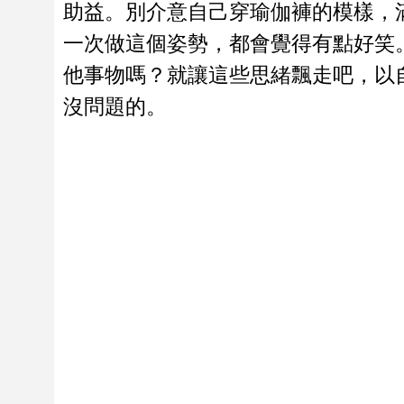
助益。別介意自己穿瑜伽褲的模樣，
一次做這個姿勢，都會覺得有點好笑
他事物嗎？就讓這些思緒飄走吧，以
沒問題的。