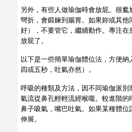
另外，有些人做瑜伽時會放屁。很尷
彎折，會鍛鍊到腸胃。如果妳或其他
好），不要管它，繼續動作。專注在
放屁了。
以下是一些簡單瑜伽體位法，方便納
四或五秒，吐氣亦然）。
呼吸的種類及方法，因不同瑜伽派別
氣流從鼻孔輕輕流經喉嚨。較進階的
鼻子吸氣，嘴巴吐氣。如果某種體位
伸展。