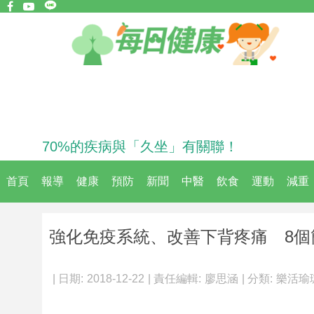
70%的疾病與「久坐」有關聯！
首頁
報導
健康
預防
新聞
中醫
飲食
運動
減重
強化免疫系統、改善下背疼痛 8
| 日期:
2018-12-22
| 責任編輯:
廖思涵
| 分類:
樂活瑜