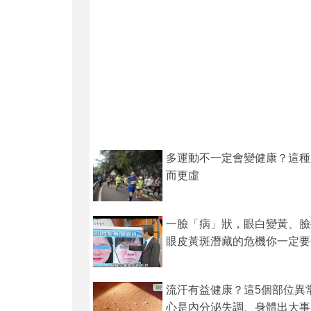
多運動不一定會變健康？這種
而更虛
一臉「病」狀，眼白變黃、臉
眼皮黃斑潛藏的危機你一定要
流汗有益健康？這5個部位異
心是內分泌失調、身體出大事