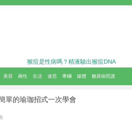
猴痘是性病嗎？精液驗出猴痘DNA
美容
兩性
生活
迷思
專欄
媒體
糖尿病照護
個簡單的瑜珈招式一次學會
珈