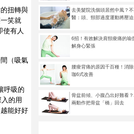
作的扭轉與
去美髮院洗個頭居然中風？
醫：頭、頸部過度運動將壓迫
笑一笑就
即使有人
6招！有效解決肩頸痠痛的瑜
解身心緊張
時間（吸氣
腰痠背痛的原因千百種！消除
珈6式改善
讓呼吸的
骨盆前傾、小腹凸出好難看？
深入的用
兩動作把骨盆「橋」回去
，越能好好