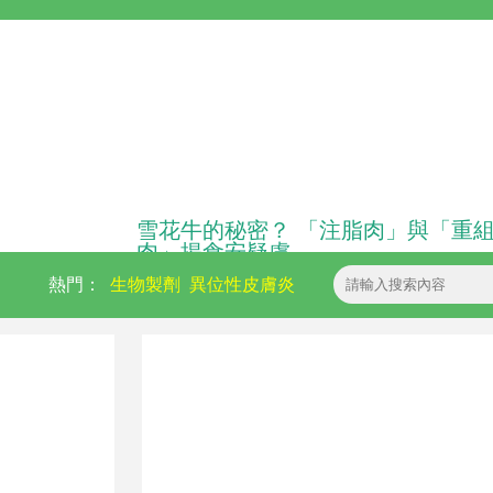
雪花牛的秘密？ 「注脂肉」與「重
肉」揭食安疑慮
熱門：
生物製劑
異位性皮膚炎