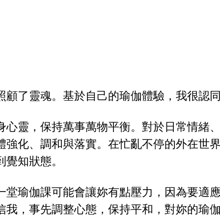
照顧了靈魂。基於自己的瑜伽體驗，我很認
身心靈，保持萬事萬物平衡。對於日常情緒
體強化、調和與落實。在忙亂不停的外在世
到覺知狀態。
一堂瑜伽課可能會讓妳有點壓力，因為要適
信我，事先調整心態，保持平和，對妳的瑜