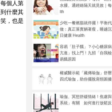
。每個人第
水腫、通經絡隔天就見效｜每日
想到什麼其
lth
發笑，也是
少吃一餐燃脂就停擺！平衡代
做：真正落實躺著瘦，睡越沉
日健康 Health
容易「肚子餓」？小心糖尿病
亢進」找上門！九招「自我檢
易餓原因
權威醫示範「藏傳瑜伽」舒壓
四式瑜伽，助你擺脫肩頸困擾
瑜伽、冥想舒緩情緒！焦慮與
系統」有關 如何進行放鬆反