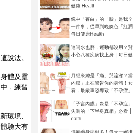
健康 Health
鏡中「蒼白」的「臉」是我？
一件事，從早到晚臉色「紅潤
每日健康Health
連喝水也胖，運動都沒用？賀
小心八種疾病找上身｜每日健康H
同這說法。
、身體及靈
月經來總是「痛」哭流涕？當
內膜」正在警告你的身體！女
界中，練習
看，最嚴重恐導致「不孕症」
「子宮內膜」炎是「不孕症」
失調的「下半身真相」必看 │ 
應新環境、
ealth
伽體驗大有
濕氣纏身病就多！每天一碗排