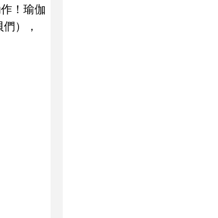
動作！瑜伽
貝們），