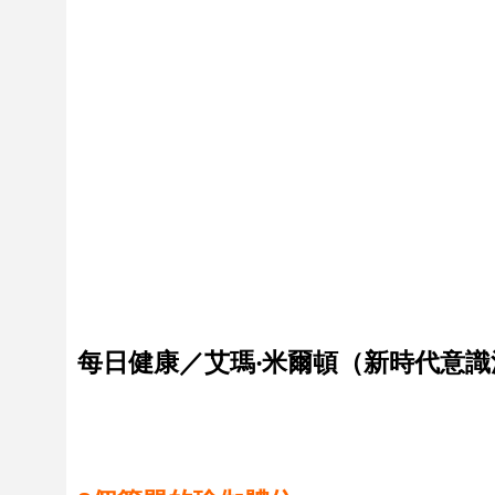
每日健康／艾瑪‧米爾頓（新時代意