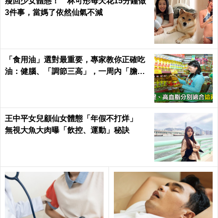
瘦回少女體態！ 林可彤每天花15分鐘做
3件事，當媽了依然仙氣不減
「食用油」選對最重要，專家教你正確吃
油：健腦、「調節三高」，一周內「膽固
醇」下降13%！｜每日健康 Health
王中平女兒顧仙女體態「年假不打烊」
無視大魚大肉曝「飲控、運動」秘訣