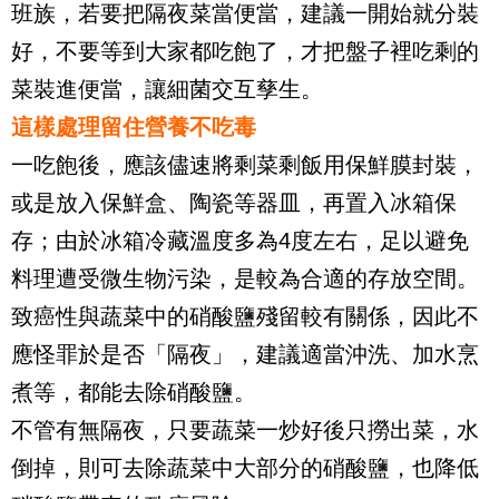
班族，若要把隔夜菜當便當，建議一開始就分裝
好，不要等到大家都吃飽了，才把盤子裡吃剩的
菜裝進便當，讓細菌交互孳生。
這樣處理留住營養不吃毒
一吃飽後，應該儘速將剩菜剩飯用保鮮膜封裝，
或是放入保鮮盒、陶瓷等器皿，再置入冰箱保
存；由於冰箱冷藏溫度多為
4
度左右，足以避免
料理遭受微生物污染，是較為合適的存放空間。
致癌性與蔬菜中的硝酸鹽殘留較有關係，因此不
應怪罪於是否「隔夜」，建議適當沖洗、加水烹
煮等，都能去除硝酸鹽。
不管有無隔夜，只要蔬菜一炒好後只撈出菜，水
倒掉，則可去除蔬菜中大部分的硝酸鹽，也降低