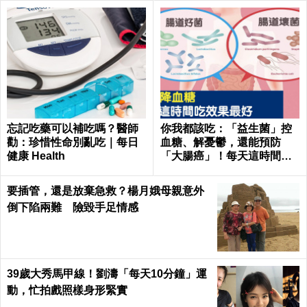
忘記吃藥可以補吃嗎？醫師
你我都該吃：「益生菌」控
勸：珍惜性命別亂吃｜每日
血糖、解憂鬱，還能預防
健康 Health
「大腸癌」！每天這時間吃
最有效｜每日健康Health
要插管，還是放棄急救？楊月娥母親意外
倒下陷兩難 險毀手足情感
39歲大秀馬甲線！劉濤「每天10分鐘」運
動，忙拍戲照樣身形緊實