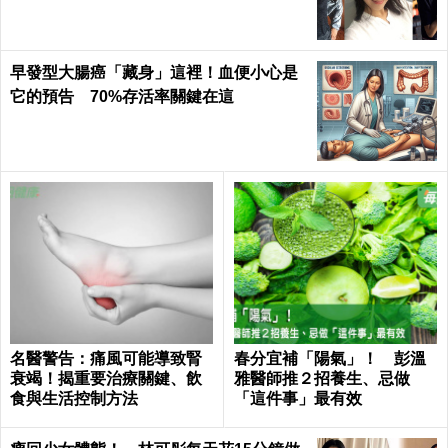
早發型大腸癌「藏身」這裡！血便小心是
它的預告 70%存活率關鍵在這
名醫警告：痛風可能導致腎
春分宜補「陽氣」！ 彭溫
衰竭！揭重要治療關鍵、飲
雅醫師推２招養生、忌做
食與生活控制方法
「這件事」最有效