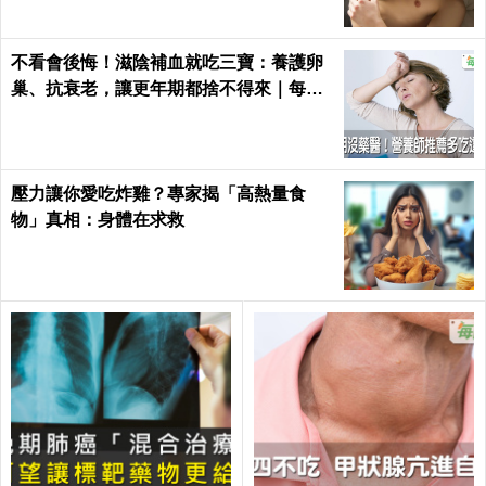
不看會後悔！滋陰補血就吃三寶：養護卵
巢、抗衰老，讓更年期都捨不得來｜每日
健康 Health
壓力讓你愛吃炸雞？專家揭「高熱量食
物」真相：身體在求救