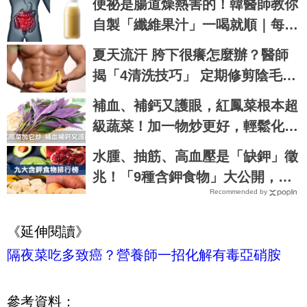
便祕是腸道燥熱害的！韓醫師教你
自製「纖維果汁」一喝就順｜每日
健康 Health
夏天流汗 胯下很癢怎麼辦？醫師
揭「4清洗技巧」 定期修剪陰毛也
有幫助
補血、補鈣又護眼，紅鳳菜根本超
級蔬菜！加一物炒更好，輕鬆化解
寒涼｜每日健康 Health
水腫、抽筋、高血壓是「缺鉀」徵
兆！「9種含鉀食物」大公開，這
Recommended by
些比香蕉更補鉀｜每日健康 Healt
h
《延伸閱讀》
隔夜菜吃多致癌？營養師一招化解有毒亞硝胺
參考資料：