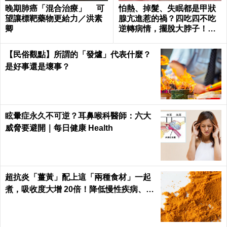
晚期肺癌「混合治療」 可
怕熱、掉髮、失眠都是甲狀
望讓標靶藥物更給力／洪素
腺亢進惹的禍？四吃四不吃
卿
逆轉病情，擺脫大脖子！｜
每日健康 Health
【民俗觀點】所謂的「發爐」代表什麼？
是好事還是壞事？
眩暈症永久不可逆？耳鼻喉科醫師：六大
威脅要避開｜每日健康 Health
超抗炎「薑黃」配上這「兩種食材」一起
煮，吸收度大增 20倍！降低慢性疾病、癌
症發生率！