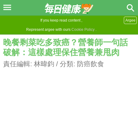
If you keep read content ,
Argee
Represent argee with ours
Cookie Policy
.
晚餐剩菜吃多致癌？營養師一句話
破解：這樣處理保住營養兼甩肉
責任編輯:
林暐鈞
/ 分類:
防癌飲食