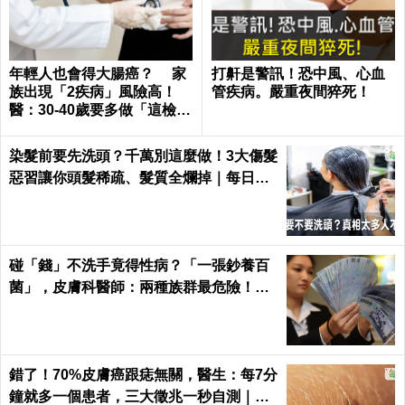
年輕人也會得大腸癌？ 家
打鼾是警訊！恐中風、心血
族出現「2疾病」風險高！
管疾病。嚴重夜間猝死！
醫：30-40歲要多做「這檢
查」
染髮前要先洗頭？千萬別這麼做！3大傷髮
惡習讓你頭髮稀疏、髮質全爛掉｜每日健
康 Health
碰「錢」不洗手竟得性病？「一張鈔養百
菌」，皮膚科醫師：兩種族群最危險！｜
每日健康Health
錯了！70%皮膚癌跟痣無關，醫生：每7分
鐘就多一個患者，三大徵兆一秒自測｜每