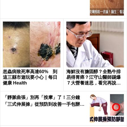
日健康 Health
恙蟲病致死率高達60% 到
海鮮沒有膽固醇？全熟牛排
這三縣市遊玩要小心｜每日
易得胃癌？江守山醫師踢爆
健康 Health
７大營養迷思，看完再說你
懂健康｜每日健康 Health
「靜脈曲張」別再「按摩」了！三分鐘
「三式伸展操」從預防到改善一手包辦｜
每日健康 Health