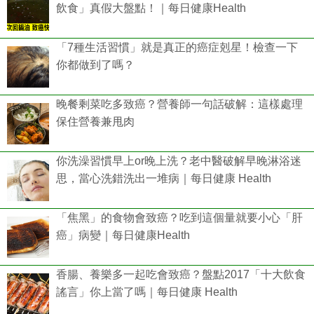
飲食」真假大盤點！｜每日健康Health
「7種生活習慣」就是真正的癌症剋星！檢查一下
你都做到了嗎？
晚餐剩菜吃多致癌？營養師一句話破解：這樣處理
保住營養兼甩肉
你洗澡習慣早上or晚上洗？老中醫破解早晚淋浴迷
思，當心洗錯洗出一堆病｜每日健康 Health
「焦黑」的食物會致癌？吃到這個量就要小心「肝
癌」病變｜每日健康Health
香腸、養樂多一起吃會致癌？盤點2017「十大飲食
謠言」你上當了嗎｜每日健康 Health