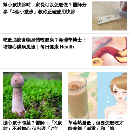
幫小孩快篩時，家長可以怎麼做？醫師分
享「4個小撇步」教你正確使用快篩
吃低脂肪食物身體較健康？毒理學博士：
增加心臟病風險｜每日健康 Health
擔心孩子包莖？醫師：「X歲
草莓熱量低，但要怎麼吃才
前」不必擔心 但出現「7症
能兼顧「減重」和「排