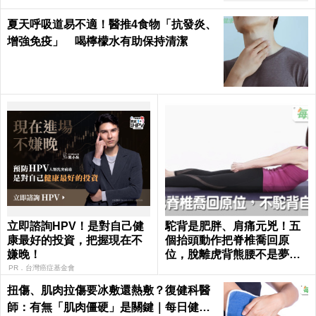
夏天呼吸道易不適！醫推4食物「抗發炎、
增強免疫」 喝檸檬水有助保持清潔
立即諮詢HPV！是對自己健
駝背是肥胖、肩痛元兇！五
康最好的投資，把握現在不
個抬頭動作把脊椎喬回原
嫌晚！
位，脫離虎背熊腰不是夢｜
每日健康 Health
PR．台灣癌症基金會
扭傷、肌肉拉傷要冰敷還熱敷？復健科醫
師：有無「肌肉僵硬」是關鍵｜每日健康