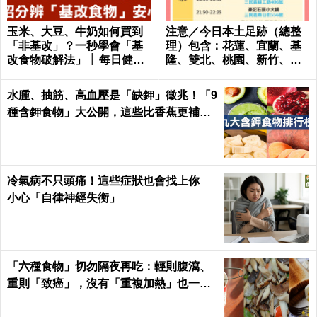
玉米、大豆、牛奶如何買到
注意／今日本土足跡（總整
「非基改」？一秒學會「基
理）包含：花蓮、宜蘭、基
改食物破解法」 │ 每日健康
隆、雙北、桃園、新竹、台
Health
南、高雄
水腫、抽筋、高血壓是「缺鉀」徵兆！「9
種含鉀食物」大公開，這些比香蕉更補鉀
｜每日健康 Health
冷氣病不只頭痛！這些症狀也會找上你
小心「自律神經失衡」
「六種食物」切勿隔夜再吃：輕則腹瀉、
重則「致癌」，沒有「重複加熱」也一
樣！｜每日健康Health