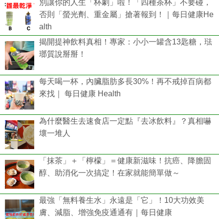
別讓你的人生「杯劇」啦！「四種茶杯」不要碰，
否則「螢光劑、重金屬」搶著報到！｜每日健康He
alth
揭開提神飲料真相！專家：小小一罐含13匙糖，琺
瑯質說掰掰！
每天喝一杯，內臟脂肪多長30%！再不戒掉百病都
來找｜ 每日健康 Health
為什麼醫生去速食店一定點『去冰飲料』？真相嚇
壞一堆人
「抹茶」＋「檸檬」＝健康新滋味！抗癌、降膽固
醇、助消化一次搞定！在家就能簡單做～
最強「無料養生水」永遠是「它」！10大功效美
膚、減脂、增強免疫通通有｜每日健康