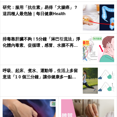
研究：服用「抗生素」易得「大腸癌」？
這四種人最危險｜每日健康Health
排毒靠肝臟不夠！5分鐘「淋巴引流法」淨
化體內毒素、促循環，感冒、水腫不再來
｜每日健康Health
呼吸、起床、煮水、運動等，生活上多留
意這「1 0 個三分鐘」讓你健康多一點，
壽命多十年 ～