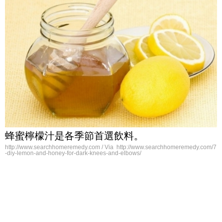
蜂蜜檸檬汁是各季節首選飲料。
http://www.searchhomeremedy.com / Via http://www.searchhomeremedy.com/7
-diy-lemon-and-honey-for-dark-knees-and-elbows/