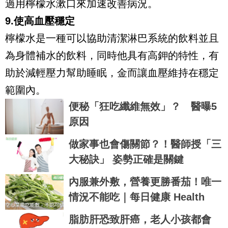
過用檸檬水漱口來加速改善病況。
9.使高血壓穩定
檸檬水是一種可以協助清潔淋巴系統的飲料並且
為身體補水的飲料，同時他具有高鉀的特性，有
助於減輕壓力幫助睡眠，金而讓血壓維持在穩定
範圍內。
便秘「狂吃纖維無效」？ 醫曝5
原因
做家事也會傷關節？！醫師授「三
大秘訣」 姿勢正確是關鍵
內服兼外敷，營養更勝番茄！唯一
情況不能吃｜每日健康 Health
脂肪肝恐致肝癌，老人小孩都會