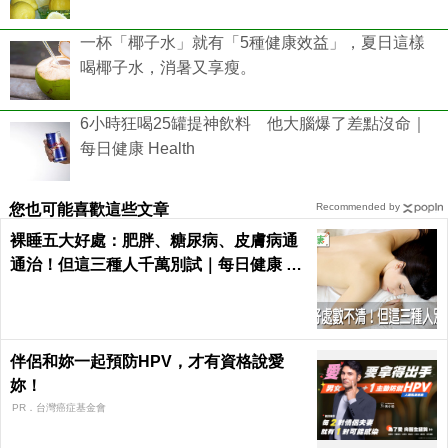
一杯「椰子水」就有「5種健康效益」，夏日這樣
喝椰子水，消暑又享瘦。
6小時狂喝25罐提神飲料 他大腦爆了差點沒命｜
每日健康 Health
您也可能喜歡這些文章
Recommended by
裸睡五大好處：肥胖、糖尿病、皮膚病通
通治！但這三種人千萬別試｜每日健康 He
alth
伴侶和妳一起預防HPV，才有資格說愛
妳！
PR．台灣癌症基金會