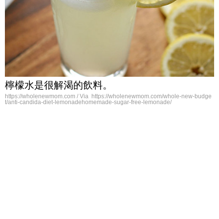
檸檬水是很解渴的飲料。
https://wholenewmom.com / Via https://wholenewmom.com/whole-new-budge
t/anti-candida-diet-lemonadehomemade-sugar-free-lemonade/