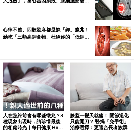
大危機」，當心基因損毀、腦細胞癌變！
｜每日健康Health
心律不整、四肢發麻都是缺「鉀」癥兆！
勤吃「三類高鉀食物」杜絕你的「低鉀」
危機｜每日健康Health
人在臨終前會有哪些徵兆？8
膝蓋一變天就痛！ 關節退化
種現象出現時，請珍惜最後
只能開刀？ 醫揭「免手術」
的相處時光｜每日健康 Healt
治療選擇：更適合長者族群
h