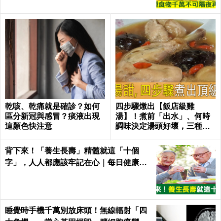
乾咳、乾痛就是確診？如何
四步驟燉出【飯店級雞
區分新冠與感冒？痰液出現
湯】！煮前「出水」、何時
這顏色快注意
調味決定湯頭好壞，三種人
不適合喝！｜每日健康Healt
h
背下來！「養生長壽」精髓就這「十個
字」，人人都應該牢記在心｜每日健康He
alth
睡覺時手機千萬別放床頭！無線輻射「四