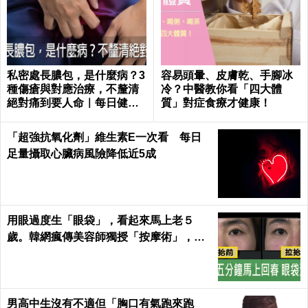
私密處長膿包，是什麼病？3
容易頭暈、皮膚乾、手腳冰
種傷瘡與對應治療，不釐清
冷？中醫教你看「四大體
絕對痛到要人命｜每日健康
質」對症食療才健康！
Health
「超強抗氧化劑」維生素E一次看 每日
足量攝取心臟病風險降低近5成
用眼過度生「眼袋」，看起來馬上老５
歲。韓網瘋傳美容師獨授「按摩術」，五
分鐘馬上回春～
男高中生沒有不適但「胸口有氣跑來跑