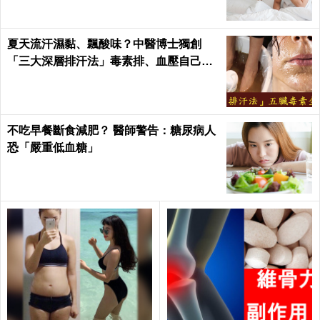
夏天流汗濕黏、飄酸味？中醫博士獨創
「三大深層排汗法」毒素排、血壓自己降
回去｜每日健康Health
不吃早餐斷食減肥？ 醫師警告：糖尿病人
恐「嚴重低血糖」