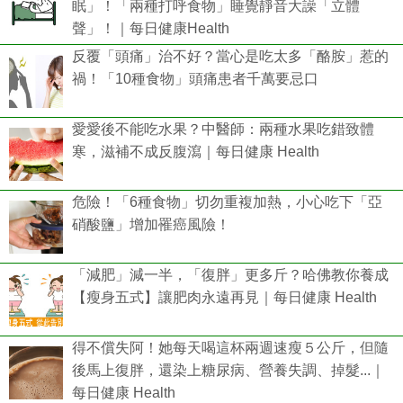
眠」！「兩種打呼食物」睡覺靜音大譟「立體
聲」！｜每日健康Health
反覆「頭痛」治不好？當心是吃太多「酪胺」惹的
禍！「10種食物」頭痛患者千萬要忌口
愛愛後不能吃水果？中醫師：兩種水果吃錯致體
寒，滋補不成反腹瀉｜每日健康 Health
危險！「6種食物」切勿重複加熱，小心吃下「亞
硝酸鹽」增加罹癌風險！
「減肥」減一半，「復胖」更多斤？哈佛教你養成
【瘦身五式】讓肥肉永遠再見｜每日健康 Health
得不償失阿！她每天喝這杯兩週速瘦５公斤，但隨
後馬上復胖，還染上糖尿病、營養失調、掉髮...｜
每日健康 Health