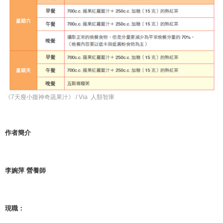
《7天瘦小腹神奇蔬果汁》 / Via 人類智庫
作者簡介
李婉萍 營養師
現職：