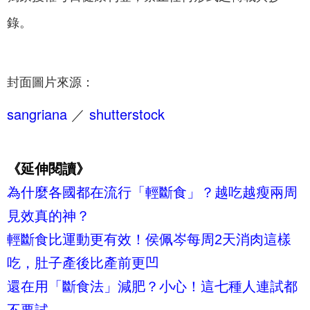
錄。
封面圖片來源：
sangriana
／
shutterstock
《延伸閱讀》
為什麼各國都在流行「輕斷食」？越吃越瘦兩周
見效真的神？
輕斷食比運動更有效！侯佩岑每周2天消肉這樣
吃，肚子產後比產前更凹
還在用「斷食法」減肥？小心！這七種人連試都
不要試