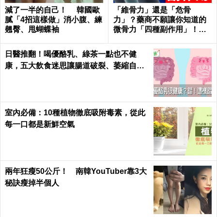
減了一半的自己！ 韓國歐
「維骨力」還是「危骨
膩「4招這樣做」消小腹、練
力」？藥商不願讓你知道的
翹臀、甩蝴蝶袖
微骨力「四種副作用」！｜
每日健康Health
日醫推翻！喝優酪乳、綠茶一點也不健
康，五大飲食迷思讓腸道破裂、萎縮自盡
｜每日健康 Health
室內必備：10種植物徹底吸附毒素，從此
每一口都是新鮮空氣
兩年狂瘦50公斤！ 南韓YouTuber靠3大
秘訣瘦掉半個人