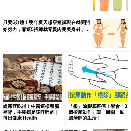
只要5分鐘！明年夏天想穿短褲現在就要開
始努力，靠這5招練就零贅肉完美身材，怎
麼看都是女神｜每日健康 Health
虛寒宜吃補！中醫這樣養臟
「根」除腳底疼痛！學會「3
補腎，手腳都是暖呼呼的｜
個按摩動作」讓「腳跟」回
每日健康 Health
歸清靜的生活！