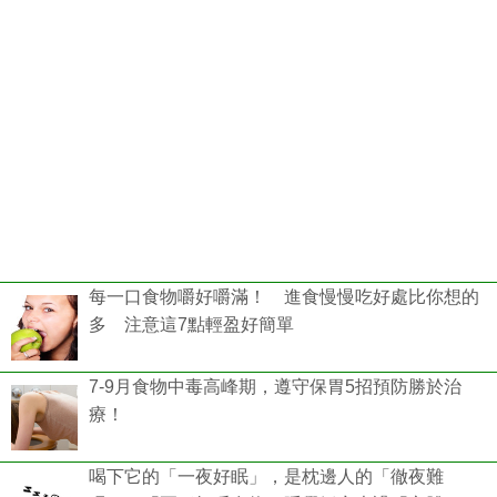
每一口食物嚼好嚼滿！ 進食慢慢吃好處比你想的
多 注意這7點輕盈好簡單
7-9月食物中毒高峰期，遵守保胃5招預防勝於治
療！
喝下它的「一夜好眠」，是枕邊人的「徹夜難