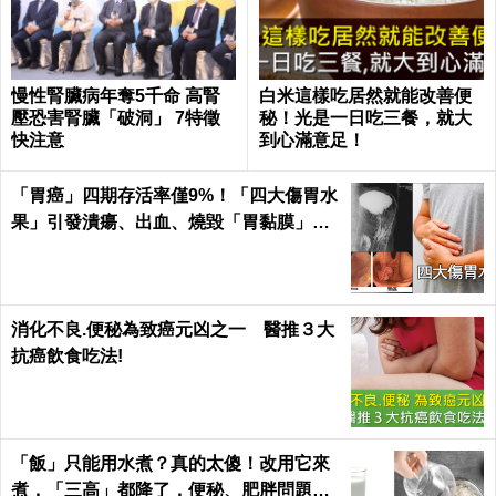
慢性腎臟病年奪5千命 高腎
白米這樣吃居然就能改善便
壓恐害腎臟「破洞」 7特徵
秘！光是一日吃三餐，就大
快注意
到心滿意足！
「胃癌」四期存活率僅9%！「四大傷胃水
果」引發潰瘍、出血、燒毀「胃黏膜」不
可逆｜每日健康 Health
消化不良.便秘為致癌元凶之一 醫推３大
抗癌飲食吃法!
「飯」只能用水煮？真的太傻！改用它來
煮，「三高」都降了，便秘、肥胖問題也