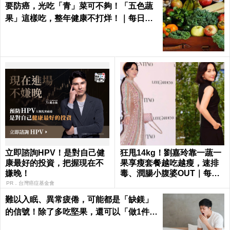
要防癌，光吃「青」菜可不夠！「五色蔬
果」這樣吃，整年健康不打烊！｜每日健
康Health
立即諮詢HPV！是對自己健
狂甩14kg！劉嘉玲靠一蔬一
康最好的投資，把握現在不
果享瘦套餐越吃越瘦，速排
嫌晚！
毒、潤腸小腹婆OUT｜每日
健康 Health
PR．台灣癌症基金會
難以入眠、異常疲倦，可能都是「缺鎂」
的信號！除了多吃堅果，還可以「做1件
事」把鎂補足