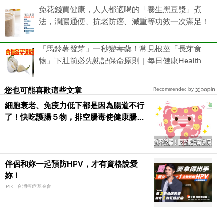
免花錢買健康，人人都適喝的「養生黑豆漿」煮
法，潤腸通便、抗老防癌、減重等功效一次滿足！
「馬鈴薯發芽」一秒變毒藥！常見根莖「長芽食
物」下肚前必先熟記保命原則｜每日健康Health
您也可能喜歡這些文章
Recommended by
細胞衰老、免疫力低下都是因為腸道不行
了！快吃護腸５物，排空腸毒使健康腸腸
久久｜每日健康 Health
伴侶和妳一起預防HPV，才有資格說愛
妳！
PR．台灣癌症基金會