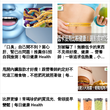
「口臭」自己聞不到？當心
別被騙了！無糖低卡的東西
肝、腎已出問題！推薦你1招
不見得好瘦、健康 → 營養
自我撿測｜每日健康 Health
師：一昧追求低熱量，小心
猝死率飆高｜每日健康 Healt
h
甩開內臟脂肪才好瘦！跟營養師約定好不
吃這三種食物，不想肥死就照著做｜每日
健康 Health
比胖更慘！常喝珍奶鈣質流光、骨頭提早
變鬆｜每日健康 Health