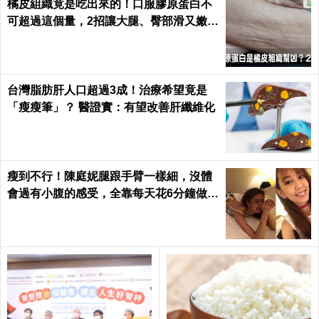
橘皮組織竟是吃出來的！口服膠原蛋白不
可超過這個量，2招讓大腿、臀部滑又嫩｜
每日健康 Health
台灣脂肪肝人口超過3成！治療希望竟是
「瘦瘦筆」？ 醫證實：有望改善肝纖維化
瘦到不行！陳庭妮腿跟手臂一樣細，沒體
會過有小腹的感受，全靠每天花6分鐘做這
種運動｜每日健康 Health