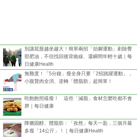
別讓屁股越坐越大！簡單兩招「抬腳運動」剷除臀
部肥油，不但找回後背曲線、還瞬間年輕十歲｜每
日健康Health
無難度！「5分鐘」瘦全身只要「2招跳躍運動」，
小腹贅肉全消、逆轉「體脂肪」超簡單！
吃飽飽照樣瘦！ 這些「減脂」食材怎麼吃都不會
胖｜每日健康
降膽固醇、體脂肪：「孜然」每天一匙，三個月最
多瘦「14公斤」！｜每日健康Health