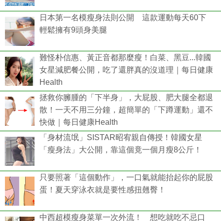
日本第一名模瘦身法則公開 這款運動每天60下
輕鬆擁有9頭身美腿
難怪朴信惠、黃正音都那麼瘦！白菜、黑豆...韓國
女星減肥餐公開，吃了還胖真的沒道理｜每日健康
Health
拯救你臃腫的「下半身」，大屁股、肥大腿全都退
散！一天不用三分鐘，超簡單的「下蹲運動」還不
快做｜每日健康Health
「身材流氓」SISTAR昭宥親自傳授！韓國女星
「瘦身法」大公開，靠這個竟一個月瘦8公斤！
只要照著「這個動作」，一口氣就能抬起你的屁股
蛋！夏天穿泳衣就是要性感扭翹臀！
中西超模瘦身菜單一次外流！ 想吃就吃不忌口