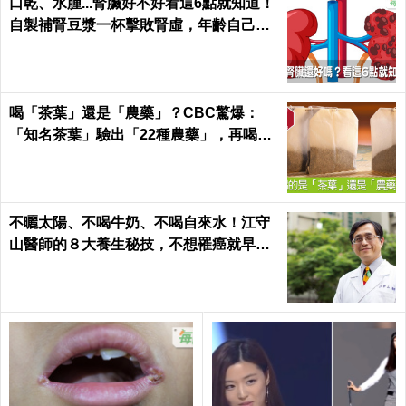
口乾、水腫...腎臟好不好看這6點就知道！
自製補腎豆漿一杯擊敗腎虛，年齡自己決
定｜每日健康 Health
喝「茶葉」還是「農藥」？CBC驚爆：
「知名茶葉」驗出「22種農藥」，再喝癌
症、賀爾蒙失調找上門｜每日健康 Health
不曬太陽、不喝牛奶、不喝自來水！江守
山醫師的８大養生秘技，不想罹癌就早點
跟著做｜每日健康 Health