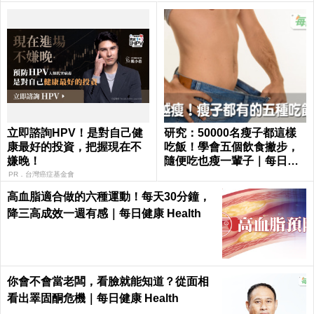
立即諮詢HPV！是對自己健
研究：50000名瘦子都這樣
康最好的投資，把握現在不
吃飯！學會五個飲食撇步，
嫌晚！
隨便吃也瘦一輩子｜每日健
康 Health
PR．台灣癌症基金會
高血脂適合做的六種運動！每天30分鐘，
降三高成效一週有感｜每日健康 Health
你會不會當老闆，看臉就能知道？從面相
看出睪固酮危機｜每日健康 Health