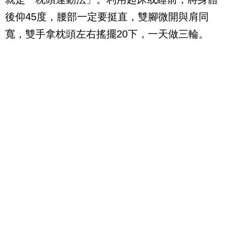
後仰45度，腰部一定要挺直，雙腳微開與肩同
寬，雙手拿枕頭左右搖擺20下，一天做三輪。