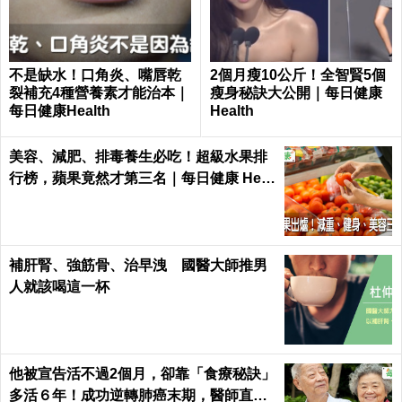
不是缺水！口角炎、嘴唇乾
2個月瘦10公斤！全智賢5個
裂補充4種營養素才能治本｜
瘦身秘訣大公開｜每日健康
每日健康Health
Health
美容、減肥、排毒養生必吃！超級水果排
行榜，蘋果竟然才第三名｜每日健康 Heal
th
補肝腎、強筋骨、治早洩 國醫大師推男
人就該喝這一杯
他被宣告活不過2個月，卻靠「食療秘訣」
多活６年！成功逆轉肺癌末期，醫師直