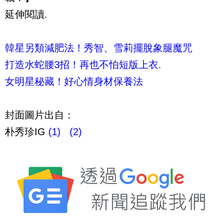
延伸閱讀.
韓星另類減肥法！秀智、雪莉擺脫象腿魔咒
打造水蛇腰3招！再也不怕短版上衣.
女明星秘藏！好心情身材保養法
封面圖片出自：
朴秀珍IG
(1)
(2)