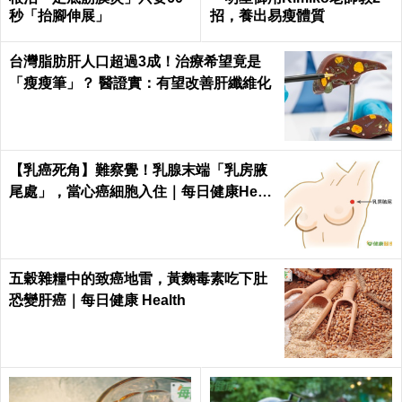
秒「抬腳伸展」
招，養出易瘦體質
台灣脂肪肝人口超過3成！治療希望竟是
「瘦瘦筆」？ 醫證實：有望改善肝纖維化
【乳癌死角】難察覺！乳腺末端「乳房腋
尾處」，當心癌細胞入住｜每日健康Healt
h
五穀雜糧中的致癌地雷，黃麴毒素吃下肚
恐變肝癌｜每日健康 Health