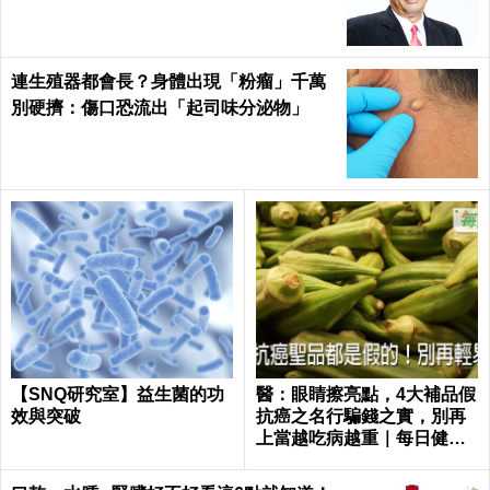
連生殖器都會長？身體出現「粉瘤」千萬
別硬擠：傷口恐流出「起司味分泌物」
【SNQ研究室】益生菌的功
醫：眼睛擦亮點，4大補品假
效與突破
抗癌之名行騙錢之實，別再
上當越吃病越重｜每日健康
Health