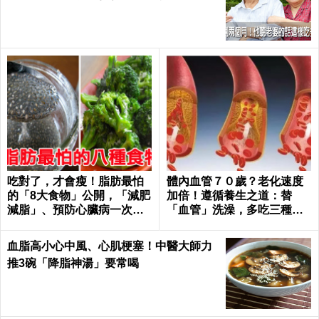
呼：不可思議｜每日健康 Health
吃對了，才會瘦！脂肪最怕
體內血管７０歲？老化速度
的「8大食物」公開，「減肥
加倍！遵循養生之道：替
減脂」、預防心臟病一次滿
「血管」洗澡，多吃三種食
足｜每日健康Health
物化瘀去油｜每日健康Healt
h
血脂高小心中風、心肌梗塞！中醫大師力
推3碗「降脂神湯」要常喝