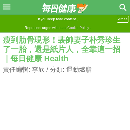
If you keep read content ,
Argee
Represent argee with ours
Cookie Policy
.
瘦到肋骨現形！裴帥妻子朴秀珍生
了一胎，還是紙片人，全靠這一招
｜每日健康 Health
責任編輯:
李欣
/ 分類:
運動燃脂