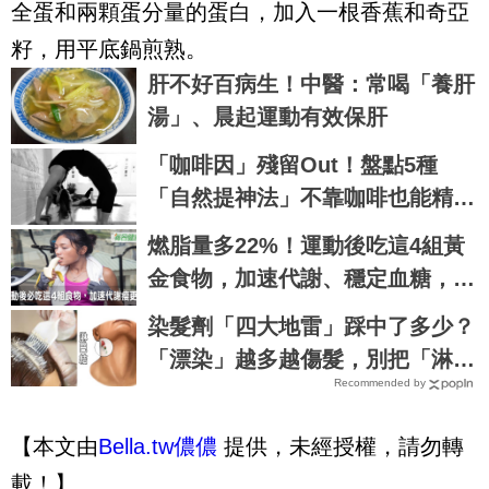
全蛋和兩顆蛋分量的蛋白，加入一根香蕉和奇亞
籽，用平底鍋煎熟。
肝不好百病生！中醫：常喝「養肝
湯」、晨起運動有效保肝
「咖啡因」殘留Out！盤點5種
「自然提神法」不靠咖啡也能精神
百倍！
燃脂量多22%！運動後吃這4組黃
金食物，加速代謝、穩定血糖，免
挨餓更好瘦｜每日健康 Health
染髮劑「四大地雷」踩中了多少？
「漂染」越多越傷髮，別把「淋巴
Recommended by
癌」染上身！｜每日健康Health
【本文由
Bella.tw儂儂
提供，未經授權，請勿轉
載！】