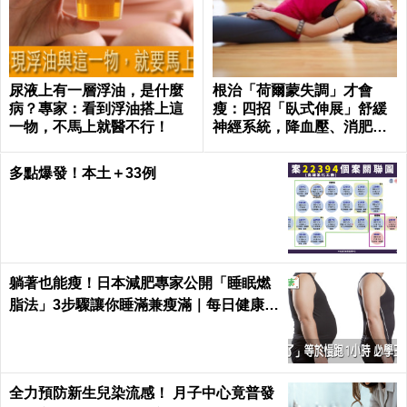
尿液上有一層浮油，是什麼
根治「荷爾蒙失調」才會
病？專家：看到浮油搭上這
瘦：四招「臥式伸展」舒緩
一物，不馬上就醫不行！
神經系統，降血壓、消肥胖
這樣練最簡單！
多點爆發！本土＋33例
躺著也能瘦！日本減肥專家公開「睡眠燃
脂法」3步驟讓你睡滿兼瘦滿｜每日健康 H
ealth
全力預防新生兒染流感！ 月子中心竟普發