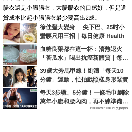
腸衣還是小腸腸衣，大腸腸衣的口感好，但是進
貨成本比起小腸腸衣最少要高出
2
成。
徐佳瑩大變身 尖下巴、25吋小
蠻腰只用三招｜每日健康 Health
血糖良藥都在這一杯：清熱退火
「苦瓜水」喝出抗癌新體質｜每日
健康 Health
39歲大秀馬甲線！劉濤「每天10
分鐘」運動，忙拍戲照樣身形緊實
每天3步驟、5分鐘！一條毛巾剷除
萬年小腹和腰內肉，再不練準備胖
Recommended by
一輩子｜每日健康 Health