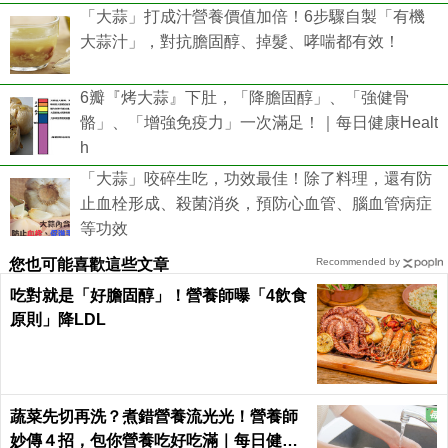
「大蒜」打成汁營養價值加倍！6步驟自製「有機
大蒜汁」，對抗膽固醇、掉髮、哮喘都有效！
6瓣『烤大蒜』下肚，「降膽固醇」、「強健骨
骼」、「增強免疫力」一次滿足！｜每日健康Healt
h
「大蒜」咬碎生吃，功效最佳！除了料理，還有防
止血栓形成、殺菌消炎，預防心血管、腦血管病症
等功效
您也可能喜歡這些文章
Recommended by
吃對就是「好膽固醇」！營養師曝「4飲食
原則」降LDL
蔬菜先切再洗？煮錯營養流光光！營養師
妙傳４招，包你營養吃好吃滿｜每日健康