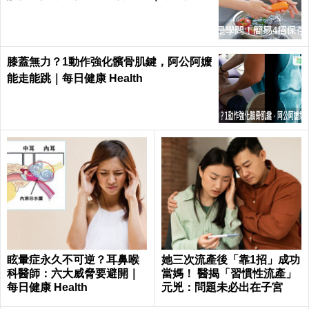
Health
膝蓋無力？1動作強化髕骨肌鍵，阿公阿嬤
能走能跳｜每日健康 Health
眩暈症永久不可逆？耳鼻喉
她三次流產後「靠1招」成功
科醫師：六大威脅要避開｜
當媽！ 醫揭「習慣性流產」
每日健康 Health
元兇：問題未必出在子宮