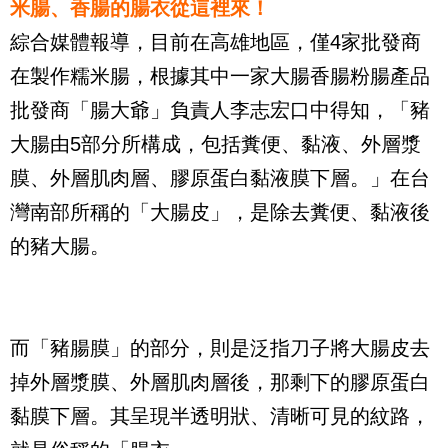
米腸、香腸的腸衣從這裡來！
綜合媒體報導，目前在高雄地區，僅
4
家批發商
在製作糯米腸，根據其中一家大腸香腸粉腸產品
批發商「腸大爺」負責人李志宏口中得知，「豬
大腸由
5
部分所構成，包括糞便、黏液、外層漿
膜、外層肌肉層、膠原蛋白黏液膜下層。」在台
灣南部所稱的「大腸皮」，是除去糞便、黏液後
的豬大腸。
而「豬腸膜」的部分，則是泛指刀子將大腸皮去
掉外層漿膜、外層肌肉層後，那剩下的膠原蛋白
黏膜下層。其呈現半透明狀、清晰可見的紋路，