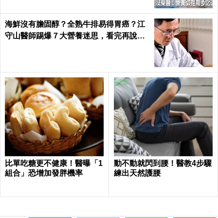
海鮮沒有膽固醇？全熟牛排易得胃癌？江
守山醫師踢爆７大營養迷思，看完再說你
懂健康｜每日健康 Health
比單吃糖更不健康！醫曝「1
動不動就閃到腰！醫教4步驟
組合」恐增加發胖機率
練出天然護腰