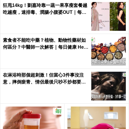
狂甩14kg！劉嘉玲靠一蔬一果享瘦套餐越
吃越瘦，速排毒、潤腸小腹婆OUT｜每日
健康 Health
素食者不能吃中藥？植物、動物性藥材如
何區分？中醫師一次解答｜每日健康 Heal
th
在淋浴時那個超刺激！但當心3件事沒注
意，摔倒瘀青、情侶最後只吵不炒都要怪
自己｜每日健康 Health