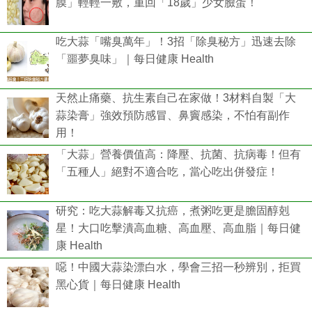
膜」輕輕一敷，重回「18歲」少女臉蛋！
吃大蒜「嘴臭萬年」！3招「除臭秘方」迅速去除
「噩夢臭味」｜每日健康 Health
天然止痛藥、抗生素自己在家做！3材料自製「大
蒜染膏」強效預防感冒、鼻竇感染，不怕有副作
用！
「大蒜」營養價值高：降壓、抗菌、抗病毒！但有
「五種人」絕對不適合吃，當心吃出併發症！
研究：吃大蒜解毒又抗癌，煮粥吃更是膽固醇剋
星！大口吃擊潰高血糖、高血壓、高血脂｜每日健
康 Health
噁！中國大蒜染漂白水，學會三招一秒辨別，拒買
黑心貨｜每日健康 Health