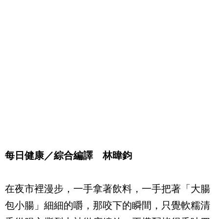
每日健康／綜合編譯 林暐鈞
在夜市裡漫步，一手拿著飲料，一手把著「大腸
包小腸」細細的嚼，那咬下的瞬間，只覺軟糯清