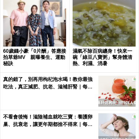
60歲錢小豪「0片酬」答應接
濕氣不除百病纏身！快來一
拍草爺MV 親曝養生、運動
碗「綠豆八寶粥」幫身體清
秘訣
熱、利濕、消暑
真的錯了，別再用枸杞泡水喝！教你最強
吃法，真正減肥、抗老、滋補肝腎｜每日
健康Health
不看會後悔！滋陰補血就吃三寶：養護卵
巢、抗衰老，讓更年期都捨不得來｜每日
健康 Health