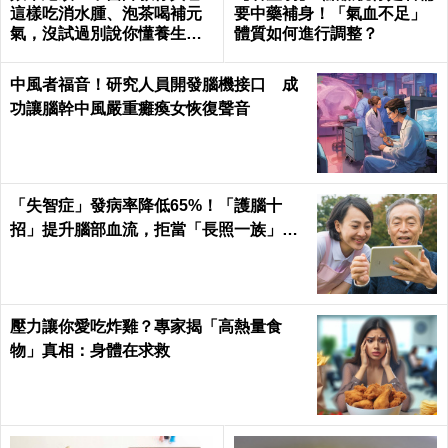
這樣吃消水腫、泡茶喝補元
要中藥補身！「氣血不足」
氣，沒試過別說你懂養生｜
體質如何進行調整？
每日健康 Health
中風者福音！研究人員開發腦機接口 成
功讓腦幹中風嚴重癱瘓女恢復聲音
「失智症」發病率降低65%！「護腦十
招」提升腦部血流，拒當「長照一族」靠
自己｜每日健康
壓力讓你愛吃炸雞？專家揭「高熱量食
物」真相：身體在求救