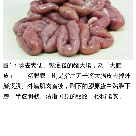
圖1：除去糞便、黏液後的豬大腸，為「大腸
皮」。「豬腸膜」則是指用刀子將大腸皮去掉外
層漿膜、外層肌肉層後，剩下的膠原蛋白黏膜下
層，半透明狀、清晰可見的紋路，俗稱腸衣。