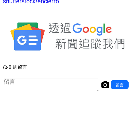
shutterstock/
encierro