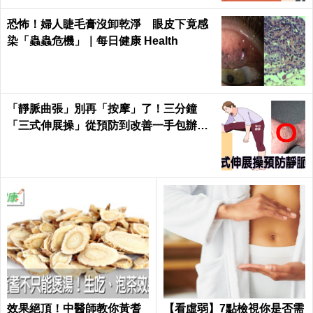
恐怖！婦人睫毛膏沒卸乾淨 眼皮下竟感
染「蟲蟲危機」｜每日健康 Health
「靜脈曲張」別再「按摩」了！三分鐘
「三式伸展操」從預防到改善一手包辦｜
每日健康 Health
效果絕頂！中醫師教你黃耆
【看虛弱】7點檢視你是否需