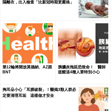
隔離衣，出入檢查「比新冠時期更嚴格」
第12輪將開放莫德納、AZ跟
胰臟炎拖延恐致命！ 醫師
BNT
提醒這4種人要特別小心
掏耳朵小心「耳膜破裂」！醫揭3類人群必
定要清理耳垢 這樣做才安全